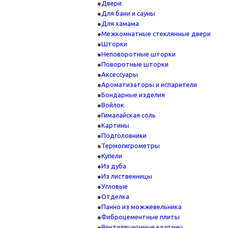
Двери
Для бани и сауны
Для хамама
Межкомнатные стеклянные двери
Шторки
Неповоротные шторки
Поворотные шторки
Аксессуары
Ароматизаторы и испарители
Бондарные изделия
Войлок
Гималайская соль
Картины
Подголовники
Термогигрометры
Купели
Из дуба
Из лиственницы
Угловые
Отделка
Панно из можжевельника
Фиброцементные плиты
Вентиляционные клапаны