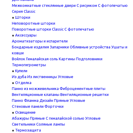
Межкомнатные стеклянные двери
С рисунком
С фотопечатью
Серия Classic
Шторки
Неповоротные шторки
Поворотные шторки
Classic
С фотопечатью
Аксессуары
Ароматизаторы и испарители
Бондарные изделия
Запарники
Обливные устройства
Ушаты и
ковши
Войлок
Гималайская соль
Картины
Подголовники
Термогигрометры
Купели
Из дуба
Из лиственницы
Угловые
Отделка
Панно из можжевельника
Фиброцементные плиты
Вентиляционные клапаны
Вентиляционные решетки
Панно Фламма Дизайн
Прямые
Угловые
Стеновые панели
Форточки
Освещение
Абажуры
Прямые
С гималайской солью
Угловые
Светильники
Соляные лампы
Термозащита