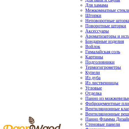
Для хамама
Межкомнатные стекл
Шторки
Неповоротные шторк
Поворотные шторки
Аксессуары
Ароматизаторы и исп
Бондарные изделия
Войлок
Гималайская соль
Картины
Подголовники
Термогигрометры
Купели
Из дуба
Из лиственницы
Угловые
Отделка
Панно из можжевель
Фиброцементные пл
Вентиляционные кла
Вентиляционные реш
Панно Фламма Дизай
Стеновые панели