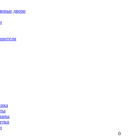
янные двери
и
арители
ника
иты
паны
етки
н
0