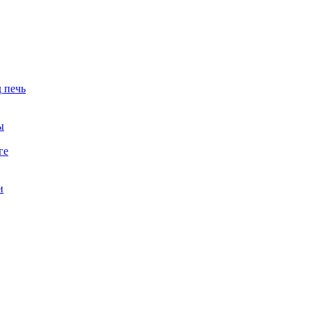
 печь
ы
ге
и