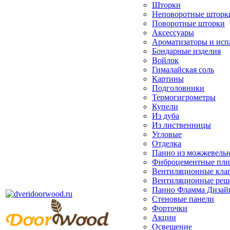
Шторки
Неповоротные шторк
Поворотные шторки
Аксессуары
Ароматизаторы и исп
Бондарные изделия
Войлок
Гималайская соль
Картины
Подголовники
Термогигрометры
Купели
Из дуба
Из лиственницы
Угловые
Отделка
Панно из можжевель
Фиброцементные пл
Вентиляционные кла
Вентиляционные реш
Панно Фламма Дизай
Стеновые панели
Форточки
Акции
Освещение