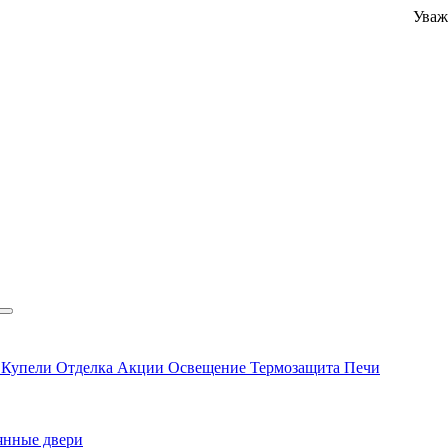
Уважаемые кл
ы
Купели
Отделка
Акции
Освещение
Термозащита
Печи
янные двери