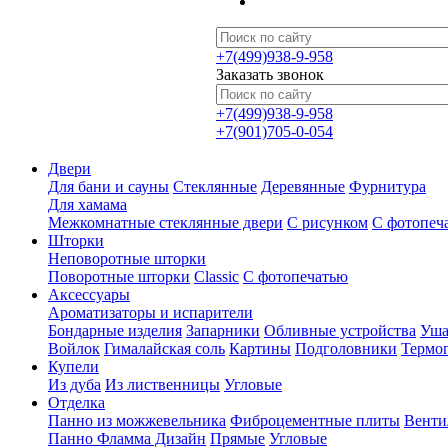
+7(499)938-9-958
Заказать звонок
+7(499)938-9-958
+7(901)705-0-054
Двери
Для бани и сауны
Стеклянные
Деревянные
Фурнитура
Для хамама
Межкомнатные стеклянные двери
С рисунком
С фотопеч
Шторки
Неповоротные шторки
Поворотные шторки
Classic
С фотопечатью
Аксессуары
Ароматизаторы и испарители
Бондарные изделия
Запарники
Обливные устройства
Уша
Войлок
Гималайская соль
Картины
Подголовники
Термо
Купели
Из дуба
Из лиственницы
Угловые
Отделка
Панно из можжевельника
Фиброцементные плиты
Венти
Панно Фламма Дизайн
Прямые
Угловые