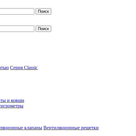
атью
Серия Classic
ты и ковши
гигрометры
ляционные клапаны
Вентиляционные решетки