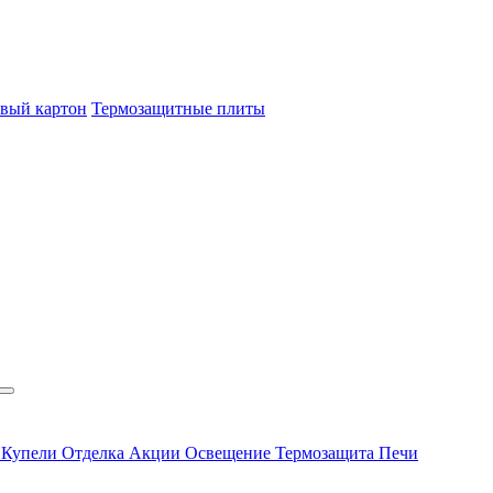
овый картон
Термозащитные плиты
ы
Купели
Отделка
Акции
Освещение
Термозащита
Печи