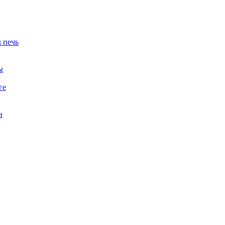
 печь
ы
ге
и