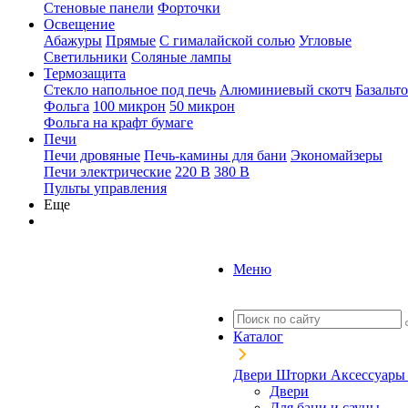
Стеновые панели
Форточки
Освещение
Абажуры
Прямые
С гималайской солью
Угловые
Светильники
Соляные лампы
Термозащита
Стекло напольное под печь
Алюминиевый скотч
Базальт
Фольга
100 микрон
50 микрон
Фольга на крафт бумаге
Печи
Печи дровяные
Печь-камины для бани
Экономайзеры
Печи электрические
220 В
380 В
Пульты управления
Еще
Меню
Каталог
Двери
Шторки
Аксессуар
Двери
Для бани и сауны