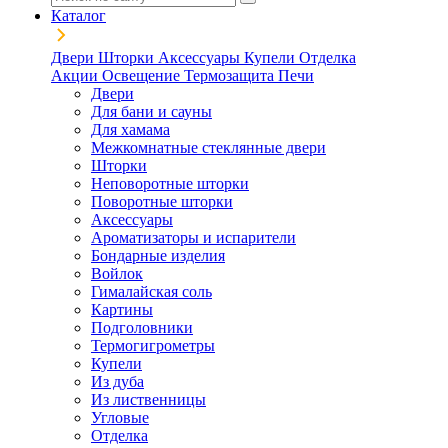
Каталог
Двери
Шторки
Аксессуары
Купели
Отделка
Акции
Освещение
Термозащита
Печи
Двери
Для бани и сауны
Для хамама
Межкомнатные стеклянные двери
Шторки
Неповоротные шторки
Поворотные шторки
Аксессуары
Ароматизаторы и испарители
Бондарные изделия
Войлок
Гималайская соль
Картины
Подголовники
Термогигрометры
Купели
Из дуба
Из лиственницы
Угловые
Отделка