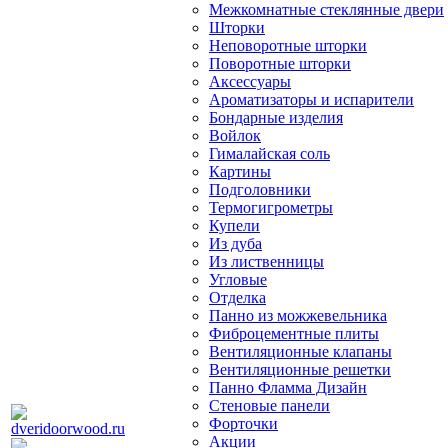
Межкомнатные стеклянные двери
Шторки
Неповоротные шторки
Поворотные шторки
Аксессуары
Ароматизаторы и испарители
Бондарные изделия
Войлок
Гималайская соль
Картины
Подголовники
Термогигрометры
Купели
Из дуба
Из лиственницы
Угловые
Отделка
Панно из можжевельника
Фиброцементные плиты
Вентиляционные клапаны
Вентиляционные решетки
Панно Фламма Дизайн
Стеновые панели
Форточки
Акции