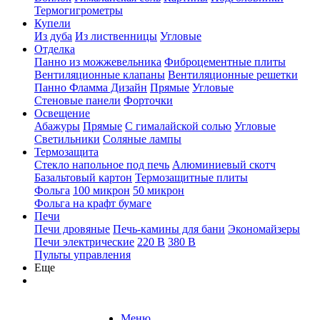
Термогигрометры
Купели
Из дуба
Из лиственницы
Угловые
Отделка
Панно из можжевельника
Фиброцементные плиты
Вентиляционные клапаны
Вентиляционные решетки
Панно Фламма Дизайн
Прямые
Угловые
Стеновые панели
Форточки
Освещение
Абажуры
Прямые
С гималайской солью
Угловые
Светильники
Соляные лампы
Термозащита
Стекло напольное под печь
Алюминиевый скотч
Базальтовый картон
Термозащитные плиты
Фольга
100 микрон
50 микрон
Фольга на крафт бумаге
Печи
Печи дровяные
Печь-камины для бани
Экономайзеры
Печи электрические
220 В
380 В
Пульты управления
Еще
Меню