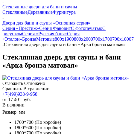
-
Стеклянные двери для бани и сауны
Стеклянные
Деревянные
Фурнитура
-
Двери для бани и сауны «Основная серия»
Серия «Престиж»
Серия Фаворит
С фотопечатью
С
рисунком
Серия «Русская баня»
Серия
«Эталон»
Бронза
Матовые
800х1900
800х2000
700х1700
700х1800
7
-
Стеклянная дверь для сауны и бани «Арка бронза матовая»
Стеклянная дверь для сауны и бани
«Арка бронза матовая»
Отложить
Отложено
Сравнить
В сравнении
+7(499)938-9-958
от
17 401 руб.
В наличии
Размер, мм
1700*700 (По коробке)
1800*600 (По коробке)
1800*700 (По коробке)