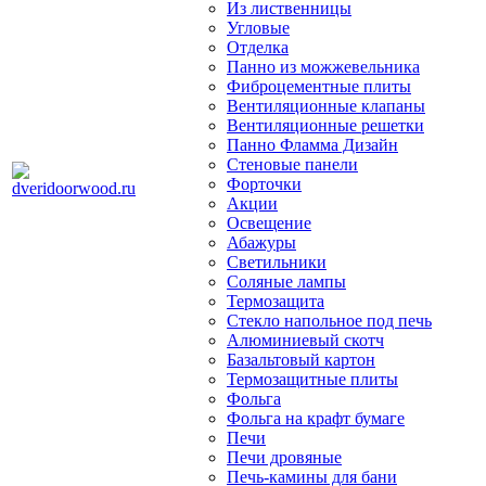
Из лиственницы
Угловые
Отделка
Панно из можжевельника
Фиброцементные плиты
Вентиляционные клапаны
Вентиляционные решетки
Панно Фламма Дизайн
Стеновые панели
Форточки
Акции
Освещение
Абажуры
Светильники
Соляные лампы
Термозащита
Стекло напольное под печь
Алюминиевый скотч
Базальтовый картон
Термозащитные плиты
Фольга
Фольга на крафт бумаге
Печи
Печи дровяные
Печь-камины для бани