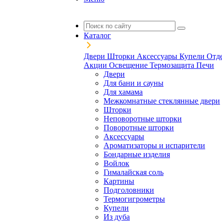
Каталог
Двери
Шторки
Аксессуары
Купели
Отд
Акции
Освещение
Термозащита
Печи
Двери
Для бани и сауны
Для хамама
Межкомнатные стеклянные двери
Шторки
Неповоротные шторки
Поворотные шторки
Аксессуары
Ароматизаторы и испарители
Бондарные изделия
Войлок
Гималайская соль
Картины
Подголовники
Термогигрометры
Купели
Из дуба