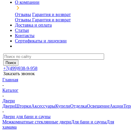
О компании
Отзывы
Гарантия и возврат
Отзывы
Гарантия и возврат
Доставка и оплата
Статьи
Контакты
Сертификаты и лицензии
+7(499)938-9-958
Заказать звонок
Главная
-
Каталог
-
Двери
Двери
Шторки
Аксессуары
Купели
Отделка
Освещение
Акции
Тер
-
Двери для бани и сауны
Межкомнатные стеклянные двери
Для бани и сауны
Для
хамама