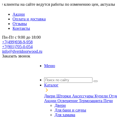
 на сайте ведутся работы по изменению цен, актуальную стоим
Акции
Оплата и доставка
Отзывы
Контакты
Пн-Пт с 9:00 до 18:00
+7(499)938-9-958
+7(901)705-0-054
info@dveridoorwood.ru
Заказать звонок
Меню
Каталог
Двери
Шторки
Аксессуары
Купели
Отд
Акции
Освещение
Термозащита
Печи
Двери
Для бани и сауны
Для хамама