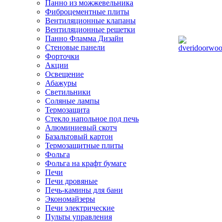
Панно из можжевельника
Фиброцементные плиты
Вентиляционные клапаны
Вентиляционные решетки
Панно Фламма Дизайн
Стеновые панели
Форточки
Акции
Освещение
Абажуры
Светильники
Соляные лампы
Термозащита
Стекло напольное под печь
Алюминиевый скотч
Базальтовый картон
Термозащитные плиты
Фольга
Фольга на крафт бумаге
Печи
Печи дровяные
Печь-камины для бани
Экономайзеры
Печи электрические
Пульты управления