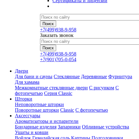
Сертификаты и лицензии
+7(499)938-9-958
Заказать звонок
+7(499)938-9-958
+7(901)705-0-054
Двери
Для бани и сауны
Стеклянные
Деревянные
Фурнитура
Для хамама
Межкомнатные стеклянные двери
С рисунком
С
фотопечатью
Серия Classic
Шторки
Неповоротные шторки
Поворотные шторки
Classic
С фотопечатью
Аксессуары
Ароматизаторы и испарители
Бондарные изделия
Запарники
Обливные устройства
Ушаты и ковши
Войлок
Гималайская соль
Картины
Подголовники