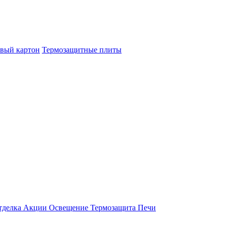
овый картон
Термозащитные плиты
тделка
Акции
Освещение
Термозащита
Печи