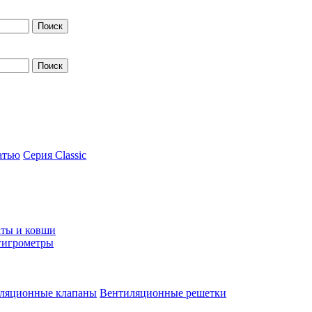
атью
Серия Classic
ты и ковши
гигрометры
ляционные клапаны
Вентиляционные решетки