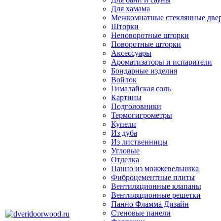
Для хамама
Межкомнатные стеклянные две
Шторки
Неповоротные шторки
Поворотные шторки
Аксессуары
Ароматизаторы и испарители
Бондарные изделия
Войлок
Гималайская соль
Картины
Подголовники
Термогигрометры
Купели
Из дуба
Из лиственницы
Угловые
Отделка
Панно из можжевельника
Фиброцементные плиты
Вентиляционные клапаны
Вентиляционные решетки
Панно Фламма Дизайн
Стеновые панели