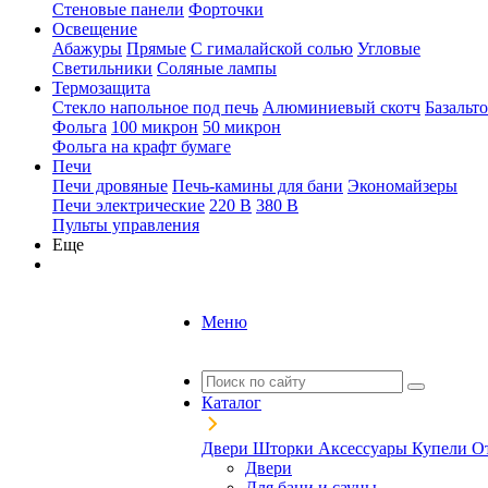
Стеновые панели
Форточки
Освещение
Абажуры
Прямые
С гималайской солью
Угловые
Светильники
Соляные лампы
Термозащита
Стекло напольное под печь
Алюминиевый скотч
Базальт
Фольга
100 микрон
50 микрон
Фольга на крафт бумаге
Печи
Печи дровяные
Печь-камины для бани
Экономайзеры
Печи электрические
220 В
380 В
Пульты управления
Еще
Меню
Каталог
Двери
Шторки
Аксессуары
Купели
О
Двери
Для бани и сауны