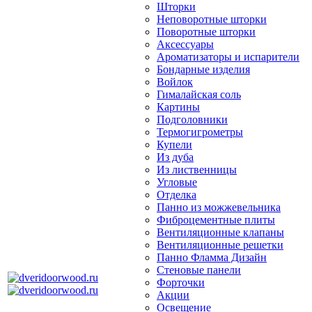
Шторки
Неповоротные шторки
Поворотные шторки
Аксессуары
Ароматизаторы и испарители
Бондарные изделия
Войлок
Гималайская соль
Картины
Подголовники
Термогигрометры
Купели
Из дуба
Из лиственницы
Угловые
Отделка
Панно из можжевельника
Фиброцементные плиты
Вентиляционные клапаны
Вентиляционные решетки
Панно Фламма Дизайн
Стеновые панели
Форточки
Акции
Освещение