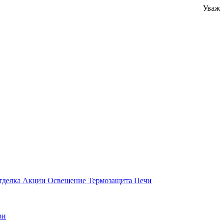
Уважаемые кл
тделка
Акции
Освещение
Термозащита
Печи
ри