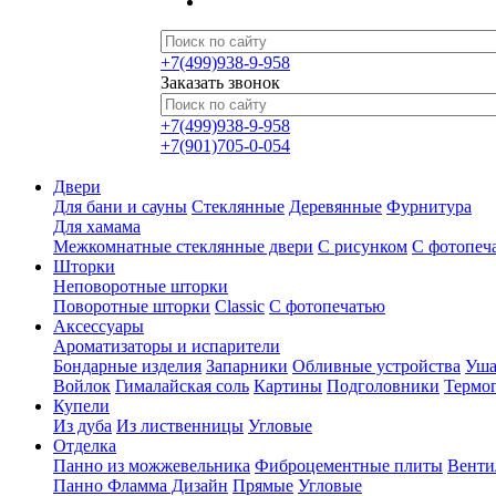
+7(499)938-9-958
Заказать звонок
+7(499)938-9-958
+7(901)705-0-054
Двери
Для бани и сауны
Стеклянные
Деревянные
Фурнитура
Для хамама
Межкомнатные стеклянные двери
С рисунком
С фотопеч
Шторки
Неповоротные шторки
Поворотные шторки
Classic
С фотопечатью
Аксессуары
Ароматизаторы и испарители
Бондарные изделия
Запарники
Обливные устройства
Уша
Войлок
Гималайская соль
Картины
Подголовники
Термо
Купели
Из дуба
Из лиственницы
Угловые
Отделка
Панно из можжевельника
Фиброцементные плиты
Венти
Панно Фламма Дизайн
Прямые
Угловые