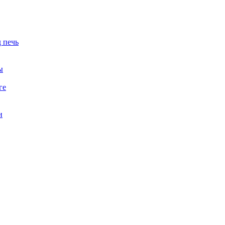
 печь
ы
ге
и