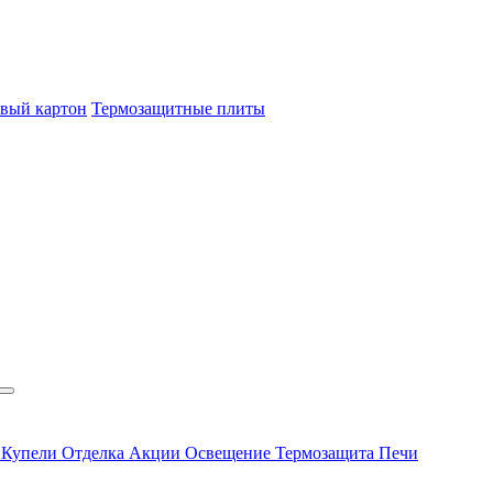
овый картон
Термозащитные плиты
ы
Купели
Отделка
Акции
Освещение
Термозащита
Печи