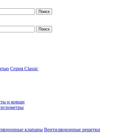
атью
Серия Classic
ты и ковши
гигрометры
ляционные клапаны
Вентиляционные решетки