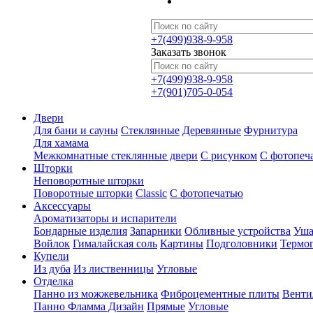
+7(499)938-9-958
Заказать звонок
+7(499)938-9-958
+7(901)705-0-054
Двери
Для бани и сауны
Стеклянные
Деревянные
Фурнитура
Для хамама
Межкомнатные стеклянные двери
С рисунком
С фотопеч
Шторки
Неповоротные шторки
Поворотные шторки
Classic
С фотопечатью
Аксессуары
Ароматизаторы и испарители
Бондарные изделия
Запарники
Обливные устройства
Уша
Войлок
Гималайская соль
Картины
Подголовники
Термо
Купели
Из дуба
Из лиственницы
Угловые
Отделка
Панно из можжевельника
Фиброцементные плиты
Венти
Панно Фламма Дизайн
Прямые
Угловые