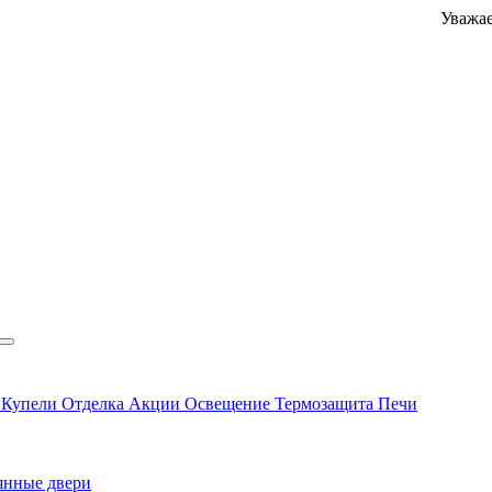
Уважаемые кл
ы
Купели
Отделка
Акции
Освещение
Термозащита
Печи
янные двери