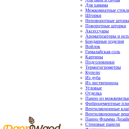
Для хамама
Межкомнатные стекл
Шторки
Неповоротные шторк
Поворотные шторки
Аксессуары
Ароматизаторы и исп
Бондарные изделия
Войлок
Гималайская соль
Картины
Подголовники
Термогигрометры
Купели
Из дуба
Из лиственницы
Угловые
Отделка
Панно из можжевель
Фиброцементные пл
Вентиляционные кла
Вентиляционные реш
Панно Фламма Дизай
Стеновые панели