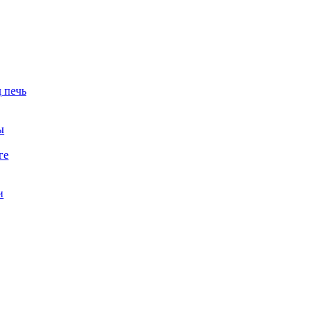
 печь
ы
ге
и