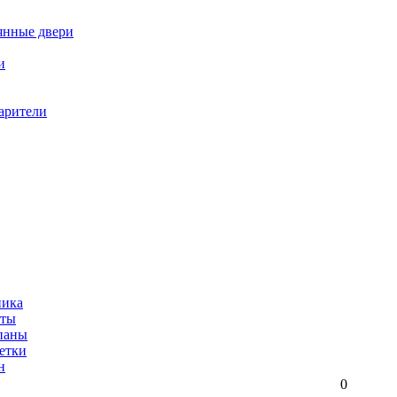
янные двери
и
арители
ника
иты
паны
етки
н
0