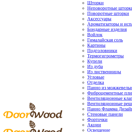
Шторки
Неповоротные шторк
Поворотные шторки
Аксессуары
Ароматизаторы и исп
Бондарные изделия
Войлок
Гималайская соль
Картины
Подголовники
Термогигрометры
Купели
Из дуба
Из лиственницы
Угловые
Отделка
Панно из можжевель
Фиброцементные пл
Вентиляционные кла
Вентиляционные реш
Панно Фламма Дизай
Стеновые панели
Форточки
Акции
Освещение