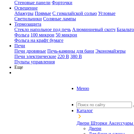
Стеновые панели
Форточки
Освещение
Абажуры
Прямые
С гималайской солью
Угловые
Светильники
Соляные лампы
Термозащита
Стекло напольное под печь
Алюминиевый скотч
Базальт
Фольга
100 микрон
50 микрон
Фольга на крафт бумаге
Печи
Печи дровяные
Печь-камины для бани
Экономайзеры
Печи электрические
220 В
380 В
Пульты управления
Еще
Меню
Каталог
Двери
Шторки
Аксессуар
Двери
Для бани и сауны