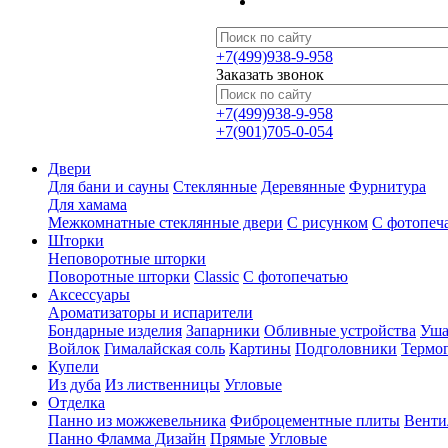
+7(499)938-9-958
Заказать звонок
+7(499)938-9-958
+7(901)705-0-054
Двери
Для бани и сауны
Стеклянные
Деревянные
Фурнитура
Для хамама
Межкомнатные стеклянные двери
С рисунком
С фотопеч
Шторки
Неповоротные шторки
Поворотные шторки
Classic
С фотопечатью
Аксессуары
Ароматизаторы и испарители
Бондарные изделия
Запарники
Обливные устройства
Уша
Войлок
Гималайская соль
Картины
Подголовники
Термо
Купели
Из дуба
Из лиственницы
Угловые
Отделка
Панно из можжевельника
Фиброцементные плиты
Венти
Панно Фламма Дизайн
Прямые
Угловые