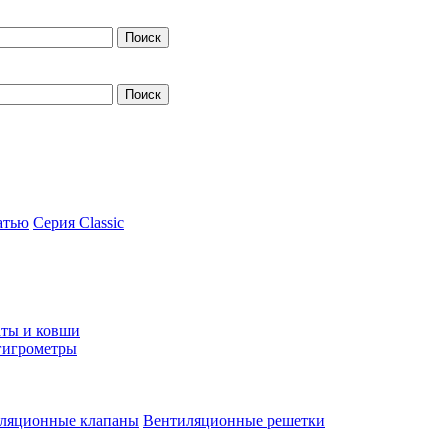
атью
Серия Classic
ты и ковши
гигрометры
ляционные клапаны
Вентиляционные решетки