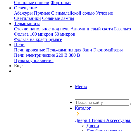
Стеновые панели
Форточки
Освещение
Абажуры
Прямые
С гималайской солью
Угловые
Светильники
Соляные лампы
Термозащита
Стекло напольное под печь
Алюминиевый скотч
Базальт
Фольга
100 микрон
50 микрон
Фольга на крафт бумаге
Печи
Печи дровяные
Печь-камины для бани
Экономайзеры
Печи электрические
220 В
380 В
Пульты управления
Еще
Меню
Каталог
Двери
Шторки
Аксессуар
Двери
Для бани и сауны