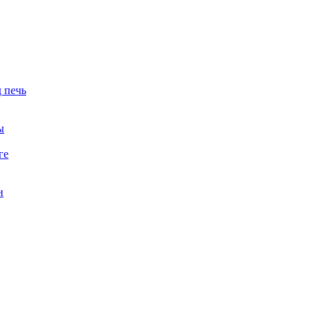
 печь
ы
ге
и