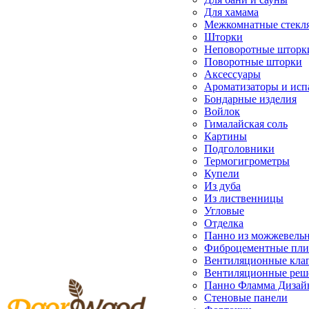
Для хамама
Межкомнатные стекл
Шторки
Неповоротные шторк
Поворотные шторки
Аксессуары
Ароматизаторы и исп
Бондарные изделия
Войлок
Гималайская соль
Картины
Подголовники
Термогигрометры
Купели
Из дуба
Из лиственницы
Угловые
Отделка
Панно из можжевель
Фиброцементные пл
Вентиляционные кла
Вентиляционные реш
Панно Фламма Дизай
Стеновые панели