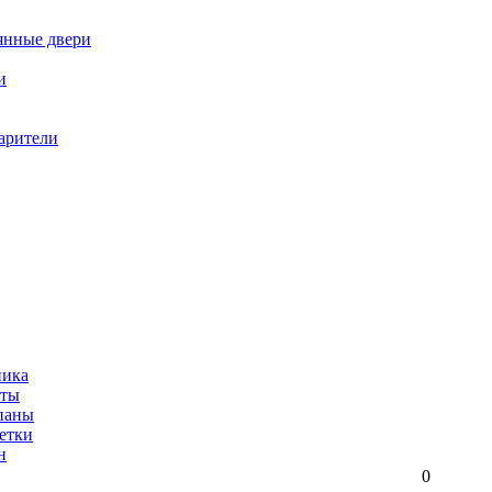
янные двери
и
арители
ника
иты
паны
етки
н
0