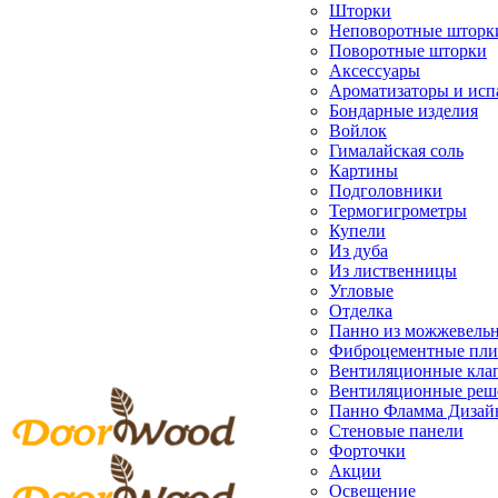
Шторки
Неповоротные шторк
Поворотные шторки
Аксессуары
Ароматизаторы и исп
Бондарные изделия
Войлок
Гималайская соль
Картины
Подголовники
Термогигрометры
Купели
Из дуба
Из лиственницы
Угловые
Отделка
Панно из можжевель
Фиброцементные пл
Вентиляционные кла
Вентиляционные реш
Панно Фламма Дизай
Стеновые панели
Форточки
Акции
Освещение