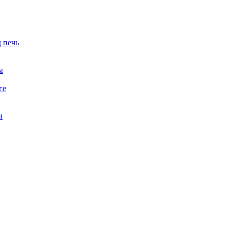
 печь
ы
ге
и