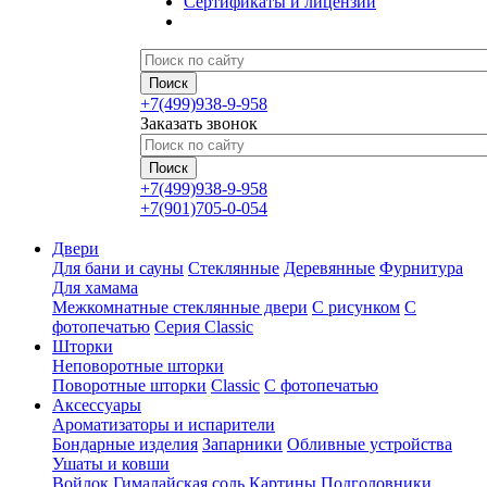
Сертификаты и лицензии
+7(499)938-9-958
Заказать звонок
+7(499)938-9-958
+7(901)705-0-054
Двери
Для бани и сауны
Стеклянные
Деревянные
Фурнитура
Для хамама
Межкомнатные стеклянные двери
С рисунком
С
фотопечатью
Серия Classic
Шторки
Неповоротные шторки
Поворотные шторки
Classic
С фотопечатью
Аксессуары
Ароматизаторы и испарители
Бондарные изделия
Запарники
Обливные устройства
Ушаты и ковши
Войлок
Гималайская соль
Картины
Подголовники