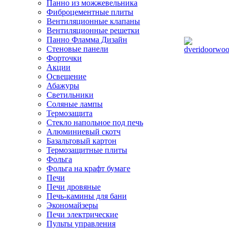
Панно из можжевельника
Фиброцементные плиты
Вентиляционные клапаны
Вентиляционные решетки
Панно Фламма Дизайн
Стеновые панели
Форточки
Акции
Освещение
Абажуры
Светильники
Соляные лампы
Термозащита
Стекло напольное под печь
Алюминиевый скотч
Базальтовый картон
Термозащитные плиты
Фольга
Фольга на крафт бумаге
Печи
Печи дровяные
Печь-камины для бани
Экономайзеры
Печи электрические
Пульты управления