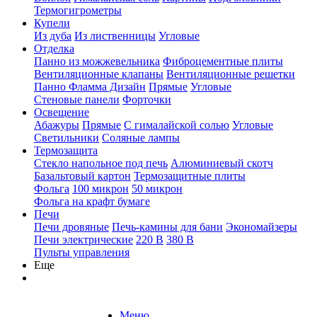
Термогигрометры
Купели
Из дуба
Из лиственницы
Угловые
Отделка
Панно из можжевельника
Фиброцементные плиты
Вентиляционные клапаны
Вентиляционные решетки
Панно Фламма Дизайн
Прямые
Угловые
Стеновые панели
Форточки
Освещение
Абажуры
Прямые
С гималайской солью
Угловые
Светильники
Соляные лампы
Термозащита
Стекло напольное под печь
Алюминиевый скотч
Базальтовый картон
Термозащитные плиты
Фольга
100 микрон
50 микрон
Фольга на крафт бумаге
Печи
Печи дровяные
Печь-камины для бани
Экономайзеры
Печи электрические
220 В
380 В
Пульты управления
Еще
Меню