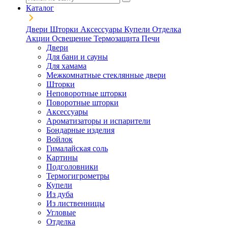
Каталог
Двери
Шторки
Аксессуары
Купели
Отделка
Акции
Освещение
Термозащита
Печи
Двери
Для бани и сауны
Для хамама
Межкомнатные стеклянные двери
Шторки
Неповоротные шторки
Поворотные шторки
Аксессуары
Ароматизаторы и испарители
Бондарные изделия
Войлок
Гималайская соль
Картины
Подголовники
Термогигрометры
Купели
Из дуба
Из лиственницы
Угловые
Отделка