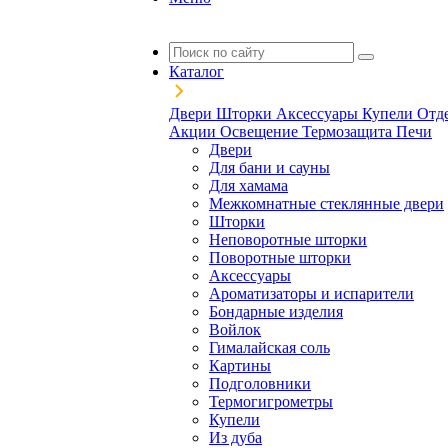
Каталог
Двери
Шторки
Аксессуары
Купели
Отд
Акции
Освещение
Термозащита
Печи
Двери
Для бани и сауны
Для хамама
Межкомнатные стеклянные двери
Шторки
Неповоротные шторки
Поворотные шторки
Аксессуары
Ароматизаторы и испарители
Бондарные изделия
Войлок
Гималайская соль
Картины
Подголовники
Термогигрометры
Купели
Из дуба