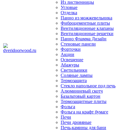
Из лиственницы
Угловые
Отделка
Панно из можжевельника
Фиброцементные плиты
Вентиляционные клапаны
Вентиляционные решетки
Панно Фламма Дизайн
Стеновые панели
Форточки
Акции
Освещение
Абажуры
Светильники
Соляные лампы
Термозащита
Стекло напольное под печь
Алюминиевый скотч
Базальтовый картон
Термозащитные плиты
Фольга
Фольга на крафт бумаге
Печи
Печи дровяные
Печь-камины для бани