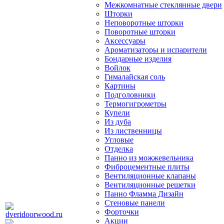
Межкомнатные стеклянные двери
Шторки
Неповоротные шторки
Поворотные шторки
Аксессуары
Ароматизаторы и испарители
Бондарные изделия
Войлок
Гималайская соль
Картины
Подголовники
Термогигрометры
Купели
Из дуба
Из лиственницы
Угловые
Отделка
Панно из можжевельника
Фиброцементные плиты
Вентиляционные клапаны
Вентиляционные решетки
Панно Фламма Дизайн
Стеновые панели
Форточки
Акции