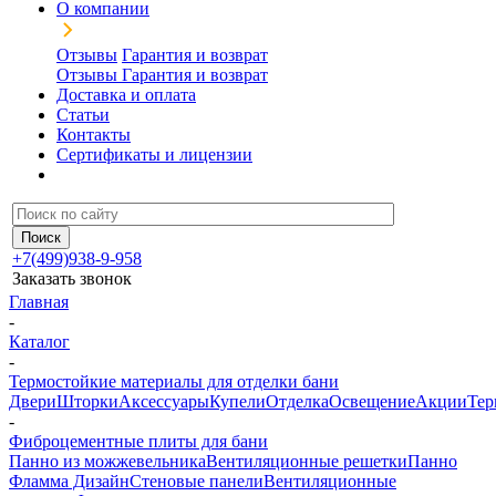
О компании
Отзывы
Гарантия и возврат
Отзывы
Гарантия и возврат
Доставка и оплата
Статьи
Контакты
Сертификаты и лицензии
+7(499)938-9-958
Заказать звонок
Главная
-
Каталог
-
Термостойкие материалы для отделки бани
Двери
Шторки
Аксессуары
Купели
Отделка
Освещение
Акции
Тер
-
Фиброцементные плиты для бани
Панно из можжевельника
Вентиляционные решетки
Панно
Фламма Дизайн
Стеновые панели
Вентиляционные