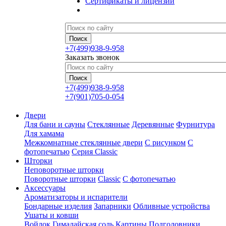
Сертификаты и лицензии
+7(499)938-9-958
Заказать звонок
+7(499)938-9-958
+7(901)705-0-054
Двери
Для бани и сауны
Стеклянные
Деревянные
Фурнитура
Для хамама
Межкомнатные стеклянные двери
С рисунком
С
фотопечатью
Серия Classic
Шторки
Неповоротные шторки
Поворотные шторки
Classic
С фотопечатью
Аксессуары
Ароматизаторы и испарители
Бондарные изделия
Запарники
Обливные устройства
Ушаты и ковши
Войлок
Гималайская соль
Картины
Подголовники