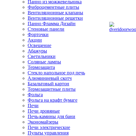
Панно из можжевельника
Фиброцементные плиты
Вентиляционные клапаны
Вентиляционные решетки
Панно Фламма Дизайн
Стеновые панели
Форточки
Акции
Освещение
Абажуры
Светильники
Соляные лампы
Термозащита
Стекло напольное под печь
Алюминиевый скотч
Базальтовый картон
Термозащитные плиты
Фольга
Фольга на крафт бумаге
Печи
Печи дровяные
Печь-камины для бани
Экономайзеры
Печи электрические
Пульты управления