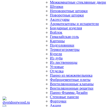
Межкомнатные стеклянные двери
Шторки
Неповоротные шторки
Поворотные шторки
Аксессуары
Ароматизаторы и испарители
Бондарные изделия
Войлок
Гималайская соль
Картины
Подголовники
Термогигрометры
Купели
Из дуба
Из лиственницы
Угловые
Отделка
Панно из можжевельника
Фиброцементные плиты
Вентиляционные клапаны
Вентиляционные решетки
Панно Фламма Дизайн
Стеновые панели
Форточки
Акции