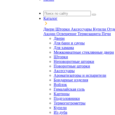
Каталог
Двери
Шторки
Аксессуары
Купели
Отд
Акции
Освещение
Термозащита
Печи
Двери
Для бани и сауны
Для хамама
Межкомнатные стеклянные двери
Шторки
Неповоротные шторки
Поворотные шторки
Аксессуары
Ароматизаторы и испарители
Бондарные изделия
Войлок
Гималайская соль
Картины
Подголовники
Термогигрометры
Купели
Из дуба