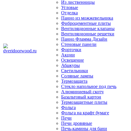
Из лиственницы
Угловые
Отделка
Панно из можжевельника
Фиброцементные плиты
Вентиляционные клапаны
Вентиляционные решетки
Панно Фламма Дизайн
Стеновые панели
Форточки
Акции
Освещение
Абажуры
Светильники
Соляные лампы
Термозащита
Стекло напольное под печь
Алюминиевый скотч
Базальтовый картон
Термозащитные плиты
Фольга
Фольга на крафт бумаге
Печи
Печи дровяные
Печь-камины для бани