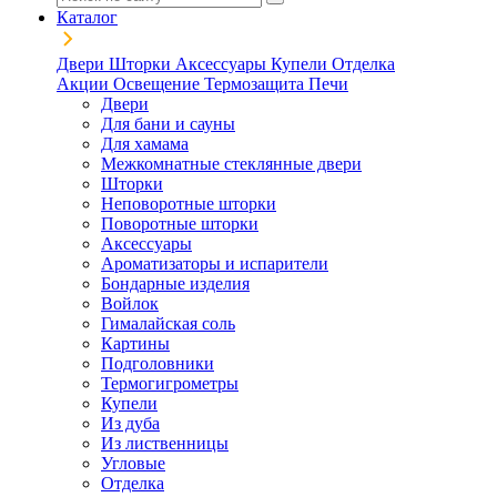
Каталог
Двери
Шторки
Аксессуары
Купели
Отделка
Акции
Освещение
Термозащита
Печи
Двери
Для бани и сауны
Для хамама
Межкомнатные стеклянные двери
Шторки
Неповоротные шторки
Поворотные шторки
Аксессуары
Ароматизаторы и испарители
Бондарные изделия
Войлок
Гималайская соль
Картины
Подголовники
Термогигрометры
Купели
Из дуба
Из лиственницы
Угловые
Отделка