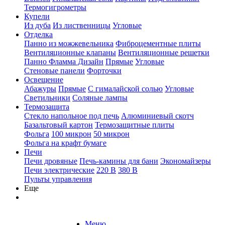
Термогигрометры
Купели
Из дуба
Из лиственницы
Угловые
Отделка
Панно из можжевельника
Фиброцементные плиты
Вентиляционные клапаны
Вентиляционные решетки
Панно Фламма Дизайн
Прямые
Угловые
Стеновые панели
Форточки
Освещение
Абажуры
Прямые
С гималайской солью
Угловые
Светильники
Соляные лампы
Термозащита
Стекло напольное под печь
Алюминиевый скотч
Базальтовый картон
Термозащитные плиты
Фольга
100 микрон
50 микрон
Фольга на крафт бумаге
Печи
Печи дровяные
Печь-камины для бани
Экономайзеры
Печи электрические
220 В
380 В
Пульты управления
Еще
Меню