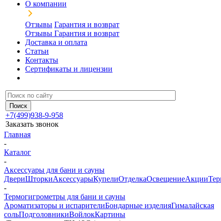
О компании
Отзывы
Гарантия и возврат
Отзывы
Гарантия и возврат
Доставка и оплата
Статьи
Контакты
Сертификаты и лицензии
+7(499)938-9-958
Заказать звонок
Главная
-
Каталог
-
Аксессуары для бани и сауны
Двери
Шторки
Аксессуары
Купели
Отделка
Освещение
Акции
Тер
-
Термогигрометры для бани и сауны
Ароматизаторы и испарители
Бондарные изделия
Гималайская
соль
Подголовники
Войлок
Картины