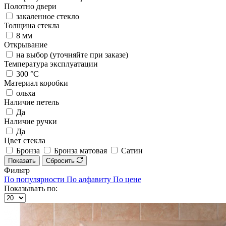
Полотно двери
закаленное стекло
Толщина стекла
8 мм
Открывание
на выбор (уточняйте при заказе)
Температура эксплуатации
300 °C
Материал коробки
ольха
Наличие петель
Да
Наличие ручки
Да
Цвет стекла
Бронза
Бронза матовая
Сатин
Показать
Сбросить
Фильтр
По популярности
По алфавиту
По цене
Показывать по: