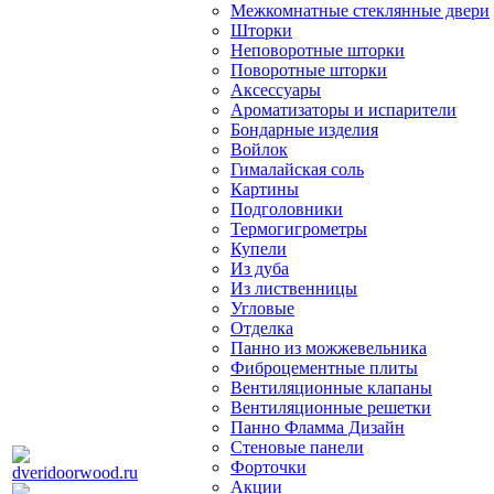
Межкомнатные стеклянные двери
Шторки
Неповоротные шторки
Поворотные шторки
Аксессуары
Ароматизаторы и испарители
Бондарные изделия
Войлок
Гималайская соль
Картины
Подголовники
Термогигрометры
Купели
Из дуба
Из лиственницы
Угловые
Отделка
Панно из можжевельника
Фиброцементные плиты
Вентиляционные клапаны
Вентиляционные решетки
Панно Фламма Дизайн
Стеновые панели
Форточки
Акции