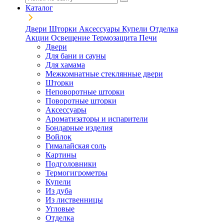
Каталог
Двери
Шторки
Аксессуары
Купели
Отделка
Акции
Освещение
Термозащита
Печи
Двери
Для бани и сауны
Для хамама
Межкомнатные стеклянные двери
Шторки
Неповоротные шторки
Поворотные шторки
Аксессуары
Ароматизаторы и испарители
Бондарные изделия
Войлок
Гималайская соль
Картины
Подголовники
Термогигрометры
Купели
Из дуба
Из лиственницы
Угловые
Отделка