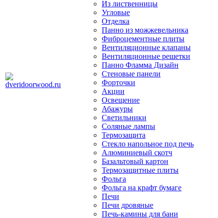
Из лиственницы
Угловые
Отделка
Панно из можжевельника
Фиброцементные плиты
Вентиляционные клапаны
Вентиляционные решетки
Панно Фламма Дизайн
Стеновые панели
Форточки
Акции
Освещение
Абажуры
Светильники
Соляные лампы
Термозащита
Стекло напольное под печь
Алюминиевый скотч
Базальтовый картон
Термозащитные плиты
Фольга
Фольга на крафт бумаге
Печи
Печи дровяные
Печь-камины для бани