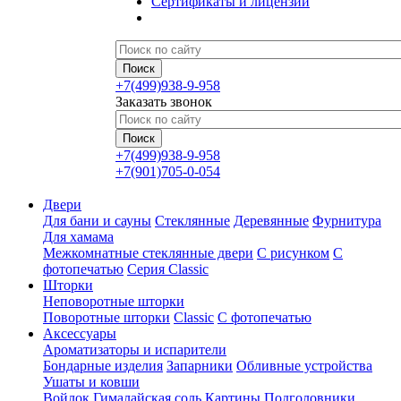
Сертификаты и лицензии
+7(499)938-9-958
Заказать звонок
+7(499)938-9-958
+7(901)705-0-054
Двери
Для бани и сауны
Стеклянные
Деревянные
Фурнитура
Для хамама
Межкомнатные стеклянные двери
С рисунком
С
фотопечатью
Серия Classic
Шторки
Неповоротные шторки
Поворотные шторки
Classic
С фотопечатью
Аксессуары
Ароматизаторы и испарители
Бондарные изделия
Запарники
Обливные устройства
Ушаты и ковши
Войлок
Гималайская соль
Картины
Подголовники