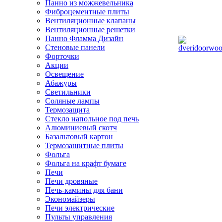
Панно из можжевельника
Фиброцементные плиты
Вентиляционные клапаны
Вентиляционные решетки
Панно Фламма Дизайн
Стеновые панели
Форточки
Акции
Освещение
Абажуры
Светильники
Соляные лампы
Термозащита
Стекло напольное под печь
Алюминиевый скотч
Базальтовый картон
Термозащитные плиты
Фольга
Фольга на крафт бумаге
Печи
Печи дровяные
Печь-камины для бани
Экономайзеры
Печи электрические
Пульты управления