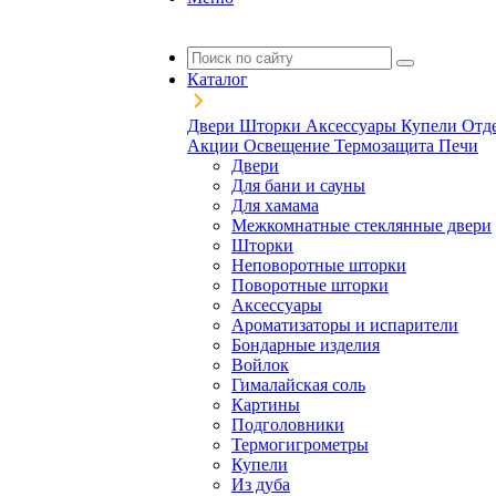
Каталог
Двери
Шторки
Аксессуары
Купели
Отд
Акции
Освещение
Термозащита
Печи
Двери
Для бани и сауны
Для хамама
Межкомнатные стеклянные двери
Шторки
Неповоротные шторки
Поворотные шторки
Аксессуары
Ароматизаторы и испарители
Бондарные изделия
Войлок
Гималайская соль
Картины
Подголовники
Термогигрометры
Купели
Из дуба