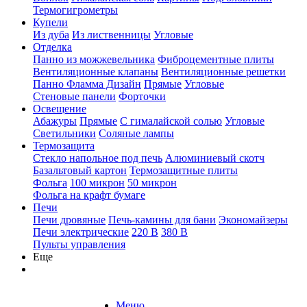
Термогигрометры
Купели
Из дуба
Из лиственницы
Угловые
Отделка
Панно из можжевельника
Фиброцементные плиты
Вентиляционные клапаны
Вентиляционные решетки
Панно Фламма Дизайн
Прямые
Угловые
Стеновые панели
Форточки
Освещение
Абажуры
Прямые
С гималайской солью
Угловые
Светильники
Соляные лампы
Термозащита
Стекло напольное под печь
Алюминиевый скотч
Базальтовый картон
Термозащитные плиты
Фольга
100 микрон
50 микрон
Фольга на крафт бумаге
Печи
Печи дровяные
Печь-камины для бани
Экономайзеры
Печи электрические
220 В
380 В
Пульты управления
Еще
Меню