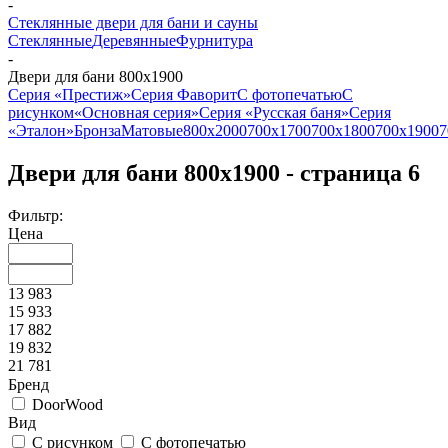
-
Стеклянные двери для бани и сауны
Стеклянные
Деревянные
Фурнитура
-
Двери для бани 800х1900
Серия «Престиж»
Серия Фаворит
С фотопечатью
С
рисунком
«Основная серия»
Серия «Русская баня»
Серия
«Эталон»
Бронза
Матовые
800х2000
700х1700
700х1800
700х1900
7
Двери для бани 800х1900 - страница 6
Фильтр:
Цена
13 983
15 933
17 882
19 832
21 781
Бренд
DoorWood
Вид
С рисунком
С фотопечатью