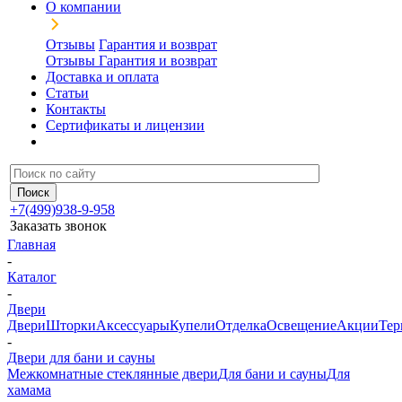
О компании
Отзывы
Гарантия и возврат
Отзывы
Гарантия и возврат
Доставка и оплата
Статьи
Контакты
Сертификаты и лицензии
+7(499)938-9-958
Заказать звонок
Главная
-
Каталог
-
Двери
Двери
Шторки
Аксессуары
Купели
Отделка
Освещение
Акции
Тер
-
Двери для бани и сауны
Межкомнатные стеклянные двери
Для бани и сауны
Для
хамама