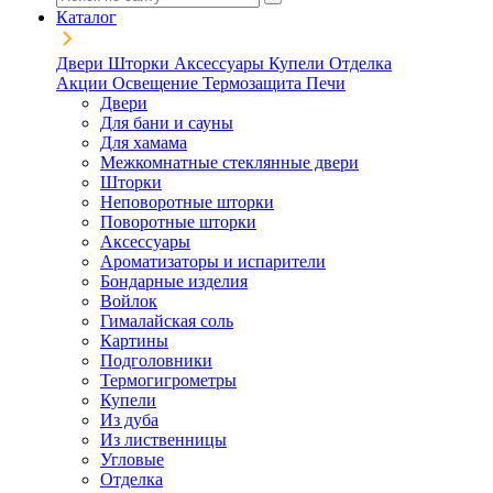
Каталог
Двери
Шторки
Аксессуары
Купели
Отделка
Акции
Освещение
Термозащита
Печи
Двери
Для бани и сауны
Для хамама
Межкомнатные стеклянные двери
Шторки
Неповоротные шторки
Поворотные шторки
Аксессуары
Ароматизаторы и испарители
Бондарные изделия
Войлок
Гималайская соль
Картины
Подголовники
Термогигрометры
Купели
Из дуба
Из лиственницы
Угловые
Отделка