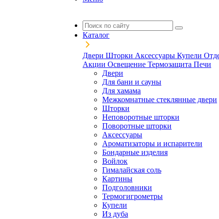
Каталог
Двери
Шторки
Аксессуары
Купели
Отд
Акции
Освещение
Термозащита
Печи
Двери
Для бани и сауны
Для хамама
Межкомнатные стеклянные двери
Шторки
Неповоротные шторки
Поворотные шторки
Аксессуары
Ароматизаторы и испарители
Бондарные изделия
Войлок
Гималайская соль
Картины
Подголовники
Термогигрометры
Купели
Из дуба