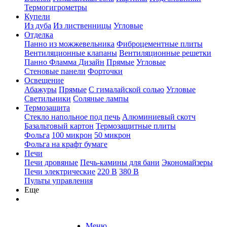
Термогигрометры
Купели
Из дуба
Из лиственницы
Угловые
Отделка
Панно из можжевельника
Фиброцементные плиты
Вентиляционные клапаны
Вентиляционные решетки
Панно Фламма Дизайн
Прямые
Угловые
Стеновые панели
Форточки
Освещение
Абажуры
Прямые
С гималайской солью
Угловые
Светильники
Соляные лампы
Термозащита
Стекло напольное под печь
Алюминиевый скотч
Базальтовый картон
Термозащитные плиты
Фольга
100 микрон
50 микрон
Фольга на крафт бумаге
Печи
Печи дровяные
Печь-камины для бани
Экономайзеры
Печи электрические
220 В
380 В
Пульты управления
Еще
Меню