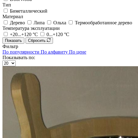
Тип
Биметаллический
Материал
Дерево
Липа
Ольха
Термообработанное дерево
Температура эксплуатации
+20...+120 °С
0...+120 °С
Показать
Сбросить
Фильтр
По популярности
По алфавиту
По цене
Показывать по: