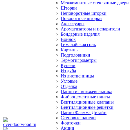
Межкомнатные стеклянные двери
Шторки
Неповоротные шторки
Поворотные шторки
Аксессуары
Ароматизаторы и испарители
Бондарные изделия
Войлок
Гималайская соль
Картины
Подголовники
Термогигрометры
Купели
Из дуба
Из лиственницы
Угловые
Отделка
Панно из можжевельника
Фиброцементные плиты
Вентиляционные клапаны
Вентиляционные решетки
Панно Фламма Дизайн
Стеновые панели
Форточки
Акции