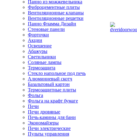
Панно из можжевельника
Фиброцементные плиты
Вентиляционные клапаны
Вентиляционные решетки
Панно Фламма Дизайн
Стеновые панели
Форточки
Акции
Освещение
Абажуры
Светильники
Соляные лампы
Термозащита
Стекло напольное под печь
Алюминиевый скотч
Базальтовый картон
Термозащитные плиты
Фольга
Фольга на крафт бумаге
Печи
Печи дровяные
Печь-камины для бани
Экономайзеры
Печи электрические
Пульты управления