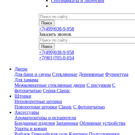
Сертификаты и лицензии
+7(499)938-9-958
Заказать звонок
+7(499)938-9-958
+7(901)705-0-054
Двери
Для бани и сауны
Стеклянные
Деревянные
Фурнитура
Для хамама
Межкомнатные стеклянные двери
С рисунком
С
фотопечатью
Серия Classic
Шторки
Неповоротные шторки
Поворотные шторки
Classic
С фотопечатью
Аксессуары
Ароматизаторы и испарители
Бондарные изделия
Запарники
Обливные устройства
Ушаты и ковши
Войлок
Гималайская соль
Картины
Подголовники