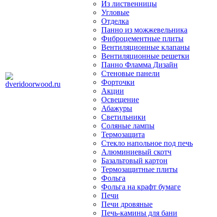
Из лиственницы
Угловые
Отделка
Панно из можжевельника
Фиброцементные плиты
Вентиляционные клапаны
Вентиляционные решетки
Панно Фламма Дизайн
Стеновые панели
Форточки
Акции
Освещение
Абажуры
Светильники
Соляные лампы
Термозащита
Стекло напольное под печь
Алюминиевый скотч
Базальтовый картон
Термозащитные плиты
Фольга
Фольга на крафт бумаге
Печи
Печи дровяные
Печь-камины для бани