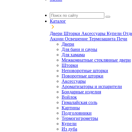
Каталог
Двери
Шторки
Аксессуары
Купели
Отд
Акции
Освещение
Термозащита
Печи
Двери
Для бани и сауны
Для хамама
Межкомнатные стеклянные двери
Шторки
Неповоротные шторки
Поворотные шторки
Аксессуары
Ароматизаторы и испарители
Бондарные изделия
Войлок
Гималайская соль
Картины
Подголовники
Термогигрометры
Купели
Из дуба