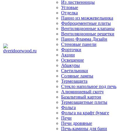
Из лиственницы
Угловые
Отделка
Панно из можжевельника
Фиброцементные плиты
Вентиляционные клапаны
Вентиляционные решетки
Панно Фламма Дизайн
Стеновые панели
Форточки
Акции
Освещение
Абажуры
Светильники
Соляные лампы
Термозащита
Стекло напольное под печь
Алюминиевый скотч
Базальтовый картон
Термозащитные плиты
Фольга
Фольга на крафт бумаге
Печи
Печи дровяные
Печь-камины для бани