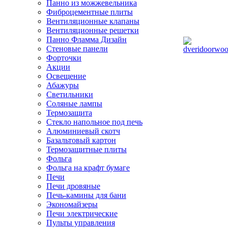
Панно из можжевельника
Фиброцементные плиты
Вентиляционные клапаны
Вентиляционные решетки
Панно Фламма Дизайн
Стеновые панели
Форточки
Акции
Освещение
Абажуры
Светильники
Соляные лампы
Термозащита
Стекло напольное под печь
Алюминиевый скотч
Базальтовый картон
Термозащитные плиты
Фольга
Фольга на крафт бумаге
Печи
Печи дровяные
Печь-камины для бани
Экономайзеры
Печи электрические
Пульты управления