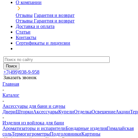
О компании
Отзывы
Гарантия и возврат
Отзывы
Гарантия и возврат
Доставка и оплата
Статьи
Контакты
Сертификаты и лицензии
+7(499)938-9-958
Заказать звонок
Главная
-
Каталог
-
Аксессуары для бани и сауны
Двери
Шторки
Аксессуары
Купели
Отделка
Освещение
Акции
Тер
-
Изделия из войлока для бани
Ароматизаторы и испарители
Бондарные изделия
Гималайская
соль
Термогигрометры
Подголовники
Картины