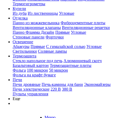
Термогигрометры
Купели
Из дуба
Из лиственницы
Угловые
Отделка
Панно из можжевельника
Фиброцементные плиты
Вентиляционные клапаны
Вентиляционные решетки
Панно Фламма Дизайн
Прямые
Угловые
Стеновые панели
Форточки
Освещение
Абажуры
Прямые
С гималайской солью
Угловые
Светильники
Соляные лампы
Термозащита
Стекло напольное под печь
Алюминиевый скотч
Базальтовый картон
Термозащитные плиты
Фольга
100 микрон
50 микрон
Фольга на крафт бумаге
Печи
Печи дровяные
Печь-камины для бани
Экономайзеры
Печи электрические
220 В
380 В
Пульты управления
Еще
Меню