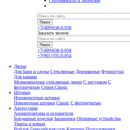
Сертификаты и лицензии
+7(499)938-9-958
Заказать звонок
+7(499)938-9-958
+7(901)705-0-054
Двери
Для бани и сауны
Стеклянные
Деревянные
Фурнитура
Для хамама
Межкомнатные стеклянные двери
С рисунком
С
фотопечатью
Серия Classic
Шторки
Неповоротные шторки
Поворотные шторки
Classic
С фотопечатью
Аксессуары
Ароматизаторы и испарители
Бондарные изделия
Запарники
Обливные устройства
Ушаты и ковши
Войлок
Гималайская соль
Картины
Подголовники