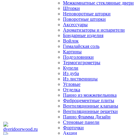
Межкомнатные стеклянные двери
Шторки
Неповоротные шторки
Поворотные шторки
Аксессуары
Ароматизаторы и испарители
Бондарные изделия
Войлок
Гималайская соль
Картины
Подголовники
Термогигрометры
Купели
Из дуба
Из лиственницы
Угловые
Отделка
Панно из можжевельника
Фиброцементные плиты
Вентиляционные клапаны
Вентиляционные решетки
Панно Фламма Дизайн
Стеновые панели
Форточки
Акции