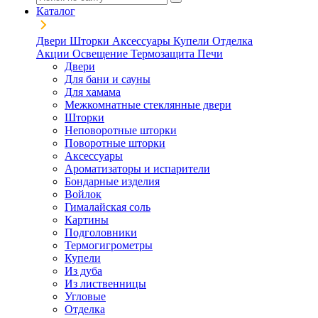
Каталог
Двери
Шторки
Аксессуары
Купели
Отделка
Акции
Освещение
Термозащита
Печи
Двери
Для бани и сауны
Для хамама
Межкомнатные стеклянные двери
Шторки
Неповоротные шторки
Поворотные шторки
Аксессуары
Ароматизаторы и испарители
Бондарные изделия
Войлок
Гималайская соль
Картины
Подголовники
Термогигрометры
Купели
Из дуба
Из лиственницы
Угловые
Отделка