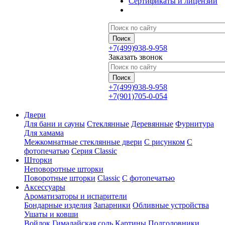
Сертификаты и лицензии
+7(499)938-9-958
Заказать звонок
+7(499)938-9-958
+7(901)705-0-054
Двери
Для бани и сауны
Стеклянные
Деревянные
Фурнитура
Для хамама
Межкомнатные стеклянные двери
С рисунком
С
фотопечатью
Серия Classic
Шторки
Неповоротные шторки
Поворотные шторки
Classic
С фотопечатью
Аксессуары
Ароматизаторы и испарители
Бондарные изделия
Запарники
Обливные устройства
Ушаты и ковши
Войлок
Гималайская соль
Картины
Подголовники