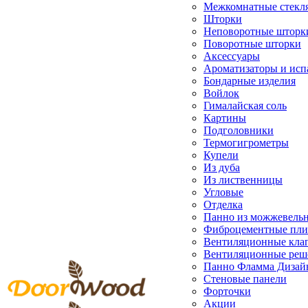
Межкомнатные стекл
Шторки
Неповоротные шторк
Поворотные шторки
Аксессуары
Ароматизаторы и исп
Бондарные изделия
Войлок
Гималайская соль
Картины
Подголовники
Термогигрометры
Купели
Из дуба
Из лиственницы
Угловые
Отделка
Панно из можжевель
Фиброцементные пл
Вентиляционные кла
Вентиляционные реш
Панно Фламма Дизай
Стеновые панели
Форточки
Акции