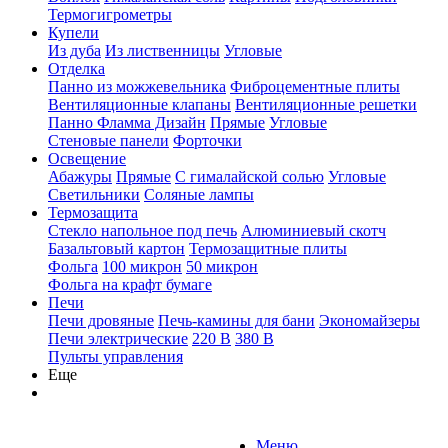
Термогигрометры
Купели
Из дуба
Из лиственницы
Угловые
Отделка
Панно из можжевельника
Фиброцементные плиты
Вентиляционные клапаны
Вентиляционные решетки
Панно Фламма Дизайн
Прямые
Угловые
Стеновые панели
Форточки
Освещение
Абажуры
Прямые
С гималайской солью
Угловые
Светильники
Соляные лампы
Термозащита
Стекло напольное под печь
Алюминиевый скотч
Базальтовый картон
Термозащитные плиты
Фольга
100 микрон
50 микрон
Фольга на крафт бумаге
Печи
Печи дровяные
Печь-камины для бани
Экономайзеры
Печи электрические
220 В
380 В
Пульты управления
Еще
Меню