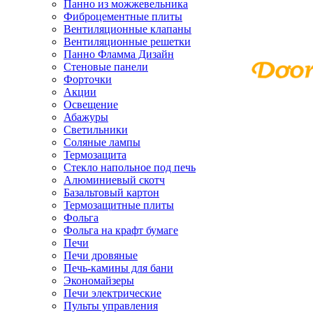
Панно из можжевельника
Фиброцементные плиты
Вентиляционные клапаны
Вентиляционные решетки
Панно Фламма Дизайн
Стеновые панели
Форточки
Акции
Освещение
Абажуры
Светильники
Соляные лампы
Термозащита
Стекло напольное под печь
Алюминиевый скотч
Базальтовый картон
Термозащитные плиты
Фольга
Фольга на крафт бумаге
Печи
Печи дровяные
Печь-камины для бани
Экономайзеры
Печи электрические
Пульты управления