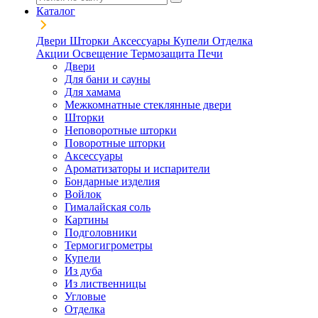
Каталог
Двери
Шторки
Аксессуары
Купели
Отделка
Акции
Освещение
Термозащита
Печи
Двери
Для бани и сауны
Для хамама
Межкомнатные стеклянные двери
Шторки
Неповоротные шторки
Поворотные шторки
Аксессуары
Ароматизаторы и испарители
Бондарные изделия
Войлок
Гималайская соль
Картины
Подголовники
Термогигрометры
Купели
Из дуба
Из лиственницы
Угловые
Отделка