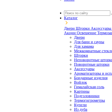
Каталог
Двери
Шторки
Аксессуар
Акции
Освещение
Термоз
Двери
Для бани и сауны
Для хамама
Межкомнатные стекл
Шторки
Неповоротные шторк
Поворотные шторки
Аксессуары
Ароматизаторы и исп
Бондарные изделия
Войлок
Гималайская соль
Картины
Подголовники
Термогигрометры
Купели
Из дуба