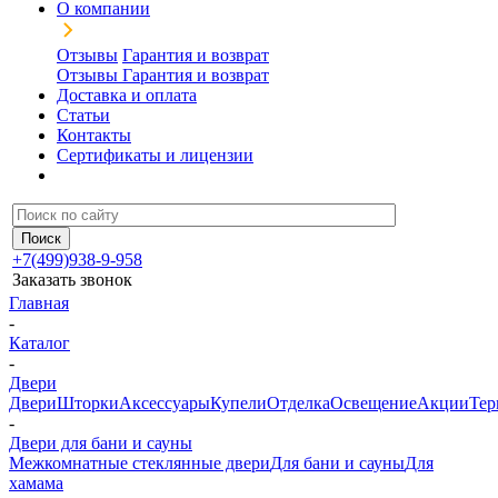
О компании
Отзывы
Гарантия и возврат
Отзывы
Гарантия и возврат
Доставка и оплата
Статьи
Контакты
Сертификаты и лицензии
+7(499)938-9-958
Заказать звонок
Главная
-
Каталог
-
Двери
Двери
Шторки
Аксессуары
Купели
Отделка
Освещение
Акции
Тер
-
Двери для бани и сауны
Межкомнатные стеклянные двери
Для бани и сауны
Для
хамама