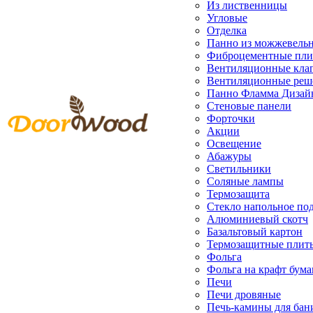
Из лиственницы
Угловые
Отделка
Панно из можжевель
Фиброцементные пл
Вентиляционные кла
Вентиляционные реш
Панно Фламма Дизай
Стеновые панели
Форточки
Акции
Освещение
Абажуры
Светильники
Соляные лампы
Термозащита
Стекло напольное под
Алюминиевый скотч
Базальтовый картон
Термозащитные плит
Фольга
Фольга на крафт бума
Печи
Печи дровяные
Печь-камины для бан