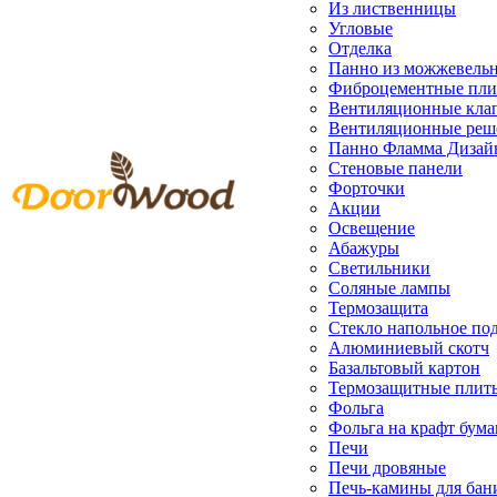
Из лиственницы
Угловые
Отделка
Панно из можжевель
Фиброцементные пл
Вентиляционные кла
Вентиляционные реш
Панно Фламма Дизай
Стеновые панели
Форточки
Акции
Освещение
Абажуры
Светильники
Соляные лампы
Термозащита
Стекло напольное под
Алюминиевый скотч
Базальтовый картон
Термозащитные плит
Фольга
Фольга на крафт бума
Печи
Печи дровяные
Печь-камины для бан