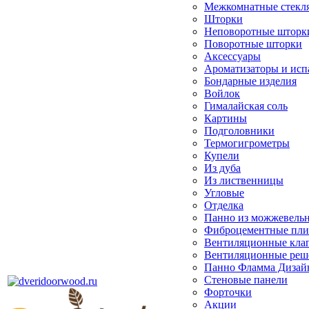
Межкомнатные стекл
Шторки
Неповоротные шторк
Поворотные шторки
Аксессуары
Ароматизаторы и исп
Бондарные изделия
Войлок
Гималайская соль
Картины
Подголовники
Термогигрометры
Купели
Из дуба
Из лиственницы
Угловые
Отделка
Панно из можжевель
Фиброцементные пл
Вентиляционные кла
Вентиляционные реш
Панно Фламма Дизай
Стеновые панели
Форточки
Акции