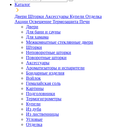
Каталог
Двери
Шторки
Аксессуары
Купели
Отделка
Акции
Освещение
Термозащита
Печи
Двери
Для бани и сауны
Для хамама
Межкомнатные стеклянные двери
Шторки
Неповоротные шторки
Поворотные шторки
Аксессуары
Ароматизаторы и испарители
Бондарные изделия
Войлок
Гималайская соль
Картины
Подголовники
Термогигрометры
Купели
Из дуба
Из лиственницы
Угловые
Отделка