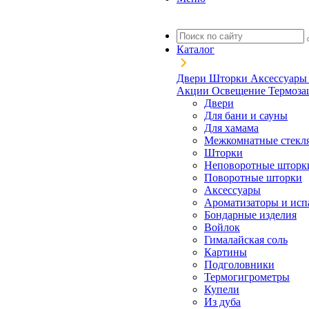
Каталог
Двери
Шторки
Аксессуар
Акции
Освещение
Термоз
Двери
Для бани и сауны
Для хамама
Межкомнатные стекл
Шторки
Неповоротные шторк
Поворотные шторки
Аксессуары
Ароматизаторы и исп
Бондарные изделия
Войлок
Гималайская соль
Картины
Подголовники
Термогигрометры
Купели
Из дуба