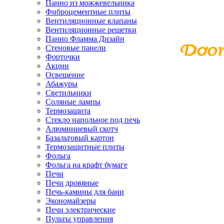
Панно из можжевельника
Фиброцементные плиты
Вентиляционные клапаны
Вентиляционные решетки
Панно Фламма Дизайн
Стеновые панели
Форточки
Акции
Освещение
Абажуры
Светильники
Соляные лампы
Термозащита
Стекло напольное под печь
Алюминиевый скотч
Базальтовый картон
Термозащитные плиты
Фольга
Фольга на крафт бумаге
Печи
Печи дровяные
Печь-камины для бани
Экономайзеры
Печи электрические
Пульты управления