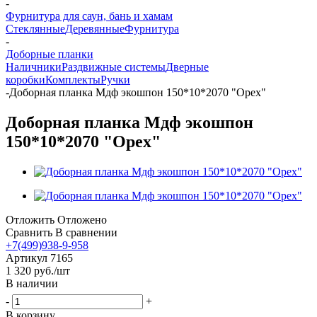
-
Фурнитура для саун, бань и хамам
Стеклянные
Деревянные
Фурнитура
-
Доборные планки
Наличники
Раздвижные системы
Дверные
коробки
Комплекты
Ручки
-
Доборная планка Мдф экошпон 150*10*2070 "Орех"
Доборная планка Мдф экошпон
150*10*2070 "Орех"
Отложить
Отложено
Сравнить
В сравнении
+7(499)938-9-958
Артикул
7165
1 320
руб.
/шт
В наличии
-
+
В корзину