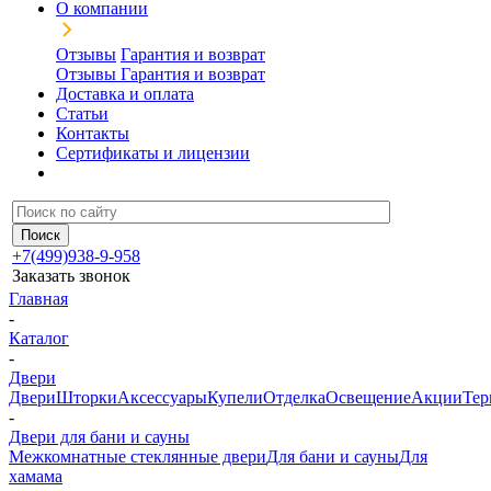
О компании
Отзывы
Гарантия и возврат
Отзывы
Гарантия и возврат
Доставка и оплата
Статьи
Контакты
Сертификаты и лицензии
+7(499)938-9-958
Заказать звонок
Главная
-
Каталог
-
Двери
Двери
Шторки
Аксессуары
Купели
Отделка
Освещение
Акции
Тер
-
Двери для бани и сауны
Межкомнатные стеклянные двери
Для бани и сауны
Для
хамама