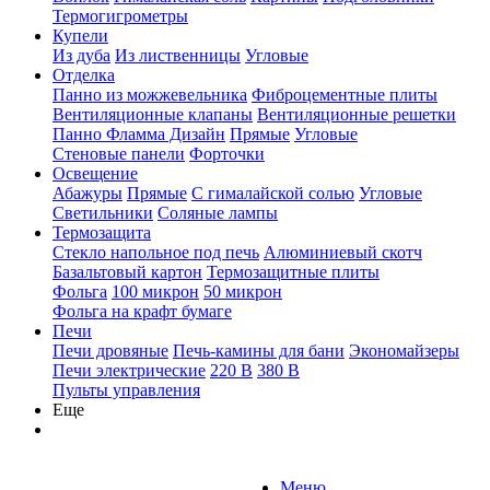
Термогигрометры
Купели
Из дуба
Из лиственницы
Угловые
Отделка
Панно из можжевельника
Фиброцементные плиты
Вентиляционные клапаны
Вентиляционные решетки
Панно Фламма Дизайн
Прямые
Угловые
Стеновые панели
Форточки
Освещение
Абажуры
Прямые
С гималайской солью
Угловые
Светильники
Соляные лампы
Термозащита
Стекло напольное под печь
Алюминиевый скотч
Базальтовый картон
Термозащитные плиты
Фольга
100 микрон
50 микрон
Фольга на крафт бумаге
Печи
Печи дровяные
Печь-камины для бани
Экономайзеры
Печи электрические
220 В
380 В
Пульты управления
Еще
Меню