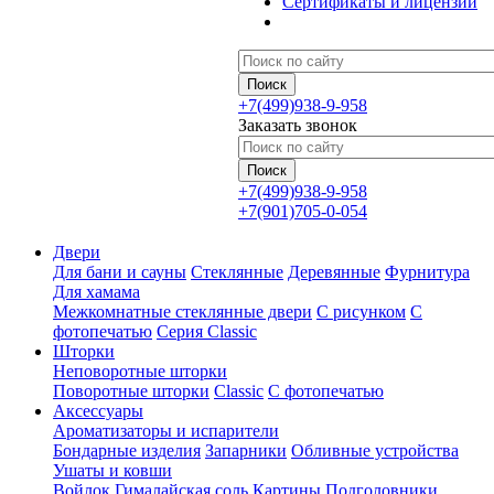
Сертификаты и лицензии
+7(499)938-9-958
Заказать звонок
+7(499)938-9-958
+7(901)705-0-054
Двери
Для бани и сауны
Стеклянные
Деревянные
Фурнитура
Для хамама
Межкомнатные стеклянные двери
С рисунком
С
фотопечатью
Серия Classic
Шторки
Неповоротные шторки
Поворотные шторки
Classic
С фотопечатью
Аксессуары
Ароматизаторы и испарители
Бондарные изделия
Запарники
Обливные устройства
Ушаты и ковши
Войлок
Гималайская соль
Картины
Подголовники