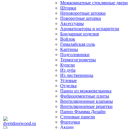
Межкомнатные стеклянные двери
Шторки
Неповоротные шторки
Поворотные шторки
Аксессуары
Ароматизаторы и испарители
Бондарные изделия
Войлок
Гималайская соль
Картины
Подголовники
Термогигрометры
Купели
Из дуба
Из лиственницы
Угловые
Отделка
Панно из можжевельника
Фиброцементные плиты
Вентиляционные клапаны
Вентиляционные решетки
Панно Фламма Дизайн
Стеновые панели
Форточки
Акции