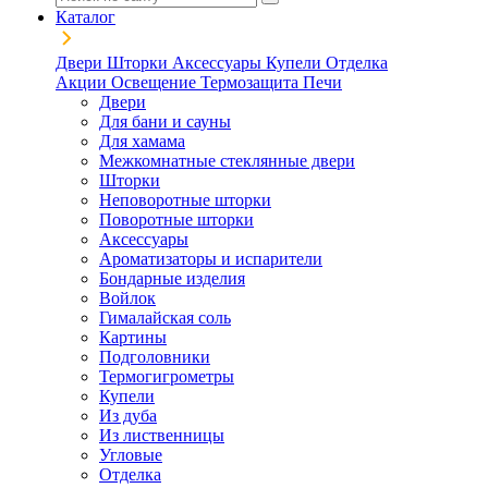
Каталог
Двери
Шторки
Аксессуары
Купели
Отделка
Акции
Освещение
Термозащита
Печи
Двери
Для бани и сауны
Для хамама
Межкомнатные стеклянные двери
Шторки
Неповоротные шторки
Поворотные шторки
Аксессуары
Ароматизаторы и испарители
Бондарные изделия
Войлок
Гималайская соль
Картины
Подголовники
Термогигрометры
Купели
Из дуба
Из лиственницы
Угловые
Отделка