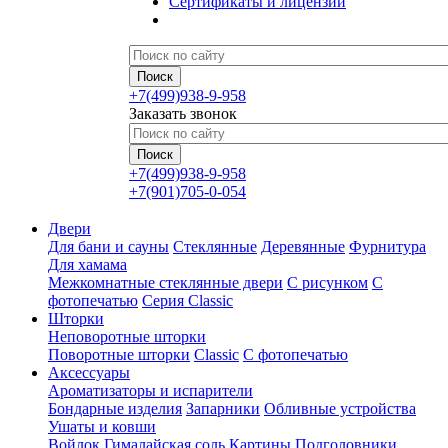
Сертификаты и лицензии
+7(499)938-9-958
Заказать звонок
+7(499)938-9-958
+7(901)705-0-054
Двери
Для бани и сауны
Стеклянные
Деревянные
Фурнитура
Для хамама
Межкомнатные стеклянные двери
С рисунком
С
фотопечатью
Серия Classic
Шторки
Неповоротные шторки
Поворотные шторки
Classic
С фотопечатью
Аксессуары
Ароматизаторы и испарители
Бондарные изделия
Запарники
Обливные устройства
Ушаты и ковши
Войлок
Гималайская соль
Картины
Подголовники