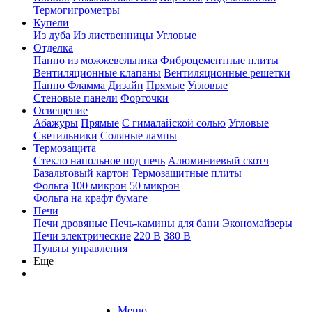
Термогигрометры
Купели
Из дуба
Из лиственницы
Угловые
Отделка
Панно из можжевельника
Фиброцементные плиты
Вентиляционные клапаны
Вентиляционные решетки
Панно Фламма Дизайн
Прямые
Угловые
Стеновые панели
Форточки
Освещение
Абажуры
Прямые
С гималайской солью
Угловые
Светильники
Соляные лампы
Термозащита
Стекло напольное под печь
Алюминиевый скотч
Базальтовый картон
Термозащитные плиты
Фольга
100 микрон
50 микрон
Фольга на крафт бумаге
Печи
Печи дровяные
Печь-камины для бани
Экономайзеры
Печи электрические
220 В
380 В
Пульты управления
Еще
Меню