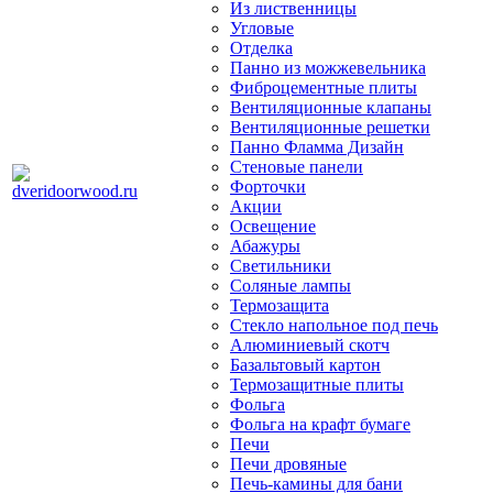
Из лиственницы
Угловые
Отделка
Панно из можжевельника
Фиброцементные плиты
Вентиляционные клапаны
Вентиляционные решетки
Панно Фламма Дизайн
Стеновые панели
Форточки
Акции
Освещение
Абажуры
Светильники
Соляные лампы
Термозащита
Стекло напольное под печь
Алюминиевый скотч
Базальтовый картон
Термозащитные плиты
Фольга
Фольга на крафт бумаге
Печи
Печи дровяные
Печь-камины для бани