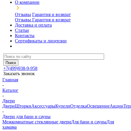
О компании
Отзывы
Гарантия и возврат
Отзывы
Гарантия и возврат
Доставка и оплата
Статьи
Контакты
Сертификаты и лицензии
+7(499)938-9-958
Заказать звонок
Главная
-
Каталог
-
Двери
Двери
Шторки
Аксессуары
Купели
Отделка
Освещение
Акции
Тер
-
Двери для бани и сауны
Межкомнатные стеклянные двери
Для бани и сауны
Для
хамама