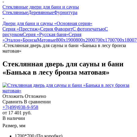
-
Стеклянные двери для бани и сауны
Стеклянные
Деревянные
Фурнитура
-
Двери для бани и сауны «Основная серия»
Серия «Престиж»
Серия Фаворит
С фотопечатью
С
рисунком
Серия «Русская баня»
Серия
«Эталон»
Бронза
Матовые
800х1900
800х2000
700х1700
700х1800
7
-
Стеклянная дверь для сауны и бани «Банька в лесу бронза
матовая»
Стеклянная дверь для сауны и бани
«Банька в лесу бронза матовая»
Отложить
Отложено
Сравнить
В сравнении
+7(499)938-9-958
от
17 401 руб.
В наличии
Размер, мм
1700*700 (По коробке)