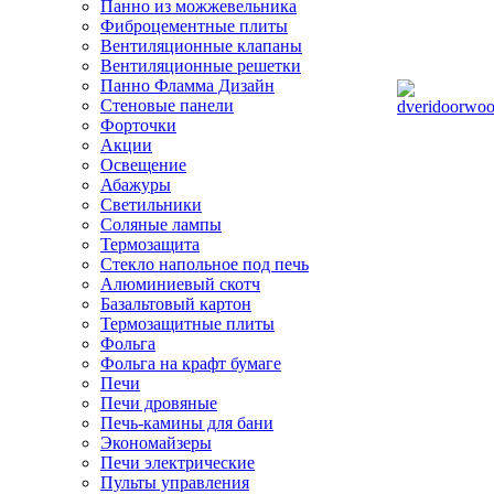
Панно из можжевельника
Фиброцементные плиты
Вентиляционные клапаны
Вентиляционные решетки
Панно Фламма Дизайн
Стеновые панели
Форточки
Акции
Освещение
Абажуры
Светильники
Соляные лампы
Термозащита
Стекло напольное под печь
Алюминиевый скотч
Базальтовый картон
Термозащитные плиты
Фольга
Фольга на крафт бумаге
Печи
Печи дровяные
Печь-камины для бани
Экономайзеры
Печи электрические
Пульты управления