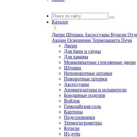
Каталог
Двери
Шторки
Аксессуары
Купели
Отд
Акции
Освещение
Термозащита
Печи
Двери
Для бани и сауны
Для хамама
Межкомнатные стеклянные двери
Шторки
Неповоротные шторки
Поворотные шторки
Аксессуары
Ароматизаторы и испарители
Бондарные изделия
Войлок
Гималайская соль
Картины
Подголовники
Термогигрометры
Купели
Из дуба