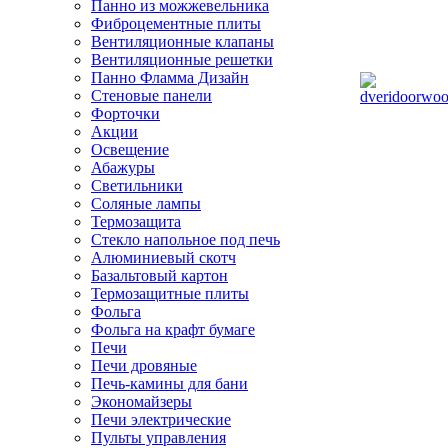
Панно из можжевельника
Фиброцементные плиты
Вентиляционные клапаны
Вентиляционные решетки
Панно Фламма Дизайн
Стеновые панели
Форточки
Акции
Освещение
Абажуры
Светильники
Соляные лампы
Термозащита
Стекло напольное под печь
Алюминиевый скотч
Базальтовый картон
Термозащитные плиты
Фольга
Фольга на крафт бумаге
Печи
Печи дровяные
Печь-камины для бани
Экономайзеры
Печи электрические
Пульты управления