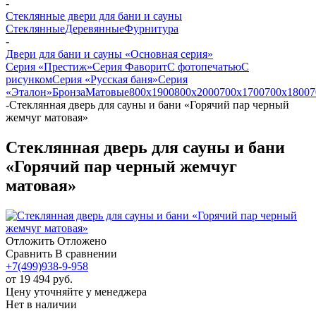
-
Стеклянные двери для бани и сауны
Стеклянные
Деревянные
Фурнитура
-
Двери для бани и сауны «Основная серия»
Серия «Престиж»
Серия Фаворит
С фотопечатью
С
рисунком
Серия «Русская баня»
Серия
«Эталон»
Бронза
Матовые
800х1900
800х2000
700х1700
700х1800
7
-
Стеклянная дверь для сауны и бани «Горячий пар черный
жемчуг матовая»
Стеклянная дверь для сауны и бани
«Горячий пар черный жемчуг
матовая»
Отложить
Отложено
Сравнить
В сравнении
+7(499)938-9-958
от
19 494 руб.
Цену уточняйте у менеджера
Нет в наличии