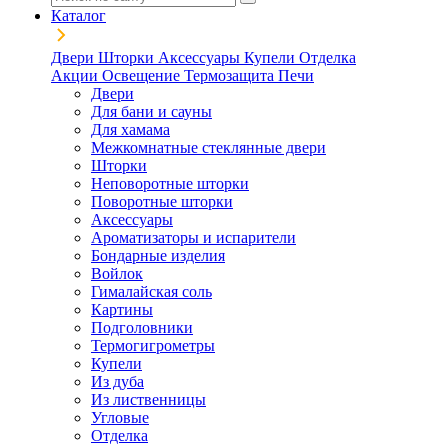
Каталог
Двери
Шторки
Аксессуары
Купели
Отделка
Акции
Освещение
Термозащита
Печи
Двери
Для бани и сауны
Для хамама
Межкомнатные стеклянные двери
Шторки
Неповоротные шторки
Поворотные шторки
Аксессуары
Ароматизаторы и испарители
Бондарные изделия
Войлок
Гималайская соль
Картины
Подголовники
Термогигрометры
Купели
Из дуба
Из лиственницы
Угловые
Отделка