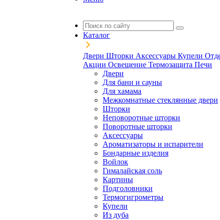
Каталог
Двери
Шторки
Аксессуары
Купели
Отд
Акции
Освещение
Термозащита
Печи
Двери
Для бани и сауны
Для хамама
Межкомнатные стеклянные двери
Шторки
Неповоротные шторки
Поворотные шторки
Аксессуары
Ароматизаторы и испарители
Бондарные изделия
Войлок
Гималайская соль
Картины
Подголовники
Термогигрометры
Купели
Из дуба