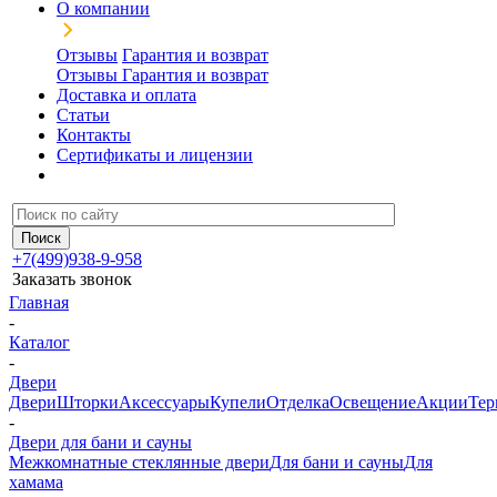
О компании
Отзывы
Гарантия и возврат
Отзывы
Гарантия и возврат
Доставка и оплата
Статьи
Контакты
Сертификаты и лицензии
+7(499)938-9-958
Заказать звонок
Главная
-
Каталог
-
Двери
Двери
Шторки
Аксессуары
Купели
Отделка
Освещение
Акции
Тер
-
Двери для бани и сауны
Межкомнатные стеклянные двери
Для бани и сауны
Для
хамама