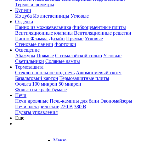
Термогигрометры
Купели
Из дуба
Из лиственницы
Угловые
Отделка
Панно из можжевельника
Фиброцементные плиты
Вентиляционные клапаны
Вентиляционные решетки
Панно Фламма Дизайн
Прямые
Угловые
Стеновые панели
Форточки
Освещение
Абажуры
Прямые
С гималайской солью
Угловые
Светильники
Соляные лампы
Термозащита
Стекло напольное под печь
Алюминиевый скотч
Базальтовый картон
Термозащитные плиты
Фольга
100 микрон
50 микрон
Фольга на крафт бумаге
Печи
Печи дровяные
Печь-камины для бани
Экономайзеры
Печи электрические
220 В
380 В
Пульты управления
Еще
Меню