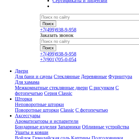
Сертификаты и лицензии
+7(499)938-9-958
Заказать звонок
+7(499)938-9-958
+7(901)705-0-054
Двери
Для бани и сауны
Стеклянные
Деревянные
Фурнитура
Для хамама
Межкомнатные стеклянные двери
С рисунком
С
фотопечатью
Серия Classic
Шторки
Неповоротные шторки
Поворотные шторки
Classic
С фотопечатью
Аксессуары
Ароматизаторы и испарители
Бондарные изделия
Запарники
Обливные устройства
Ушаты и ковши
Войлок
Гималайская соль
Картины
Подголовники