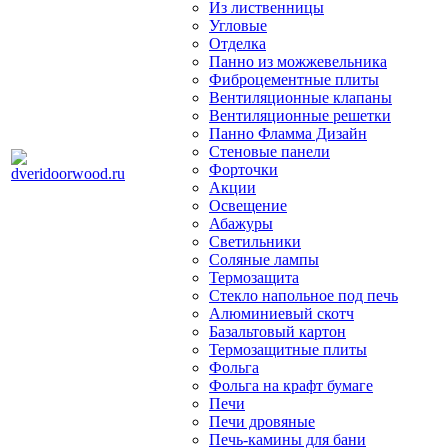
Из лиственницы
Угловые
Отделка
Панно из можжевельника
Фиброцементные плиты
Вентиляционные клапаны
Вентиляционные решетки
Панно Фламма Дизайн
Стеновые панели
Форточки
Акции
Освещение
Абажуры
Светильники
Соляные лампы
Термозащита
Стекло напольное под печь
Алюминиевый скотч
Базальтовый картон
Термозащитные плиты
Фольга
Фольга на крафт бумаге
Печи
Печи дровяные
Печь-камины для бани