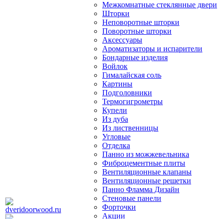
Межкомнатные стеклянные двери
Шторки
Неповоротные шторки
Поворотные шторки
Аксессуары
Ароматизаторы и испарители
Бондарные изделия
Войлок
Гималайская соль
Картины
Подголовники
Термогигрометры
Купели
Из дуба
Из лиственницы
Угловые
Отделка
Панно из можжевельника
Фиброцементные плиты
Вентиляционные клапаны
Вентиляционные решетки
Панно Фламма Дизайн
Стеновые панели
Форточки
Акции