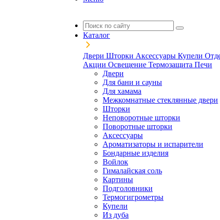
Каталог
Двери
Шторки
Аксессуары
Купели
Отд
Акции
Освещение
Термозащита
Печи
Двери
Для бани и сауны
Для хамама
Межкомнатные стеклянные двери
Шторки
Неповоротные шторки
Поворотные шторки
Аксессуары
Ароматизаторы и испарители
Бондарные изделия
Войлок
Гималайская соль
Картины
Подголовники
Термогигрометры
Купели
Из дуба