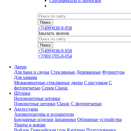
Сертификаты и лицензии
+7(499)938-9-958
Заказать звонок
+7(499)938-9-958
+7(901)705-0-054
Двери
Для бани и сауны
Стеклянные
Деревянные
Фурнитура
Для хамама
Межкомнатные стеклянные двери
С рисунком
С
фотопечатью
Серия Classic
Шторки
Неповоротные шторки
Поворотные шторки
Classic
С фотопечатью
Аксессуары
Ароматизаторы и испарители
Бондарные изделия
Запарники
Обливные устройства
Ушаты и ковши
Войлок
Гималайская соль
Картины
Подголовники