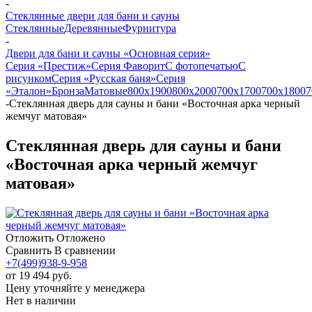
-
Стеклянные двери для бани и сауны
Стеклянные
Деревянные
Фурнитура
-
Двери для бани и сауны «Основная серия»
Серия «Престиж»
Серия Фаворит
С фотопечатью
С
рисунком
Серия «Русская баня»
Серия
«Эталон»
Бронза
Матовые
800х1900
800х2000
700х1700
700х1800
7
-
Стеклянная дверь для сауны и бани «Восточная арка черный
жемчуг матовая»
Стеклянная дверь для сауны и бани
«Восточная арка черный жемчуг
матовая»
Отложить
Отложено
Сравнить
В сравнении
+7(499)938-9-958
от
19 494 руб.
Цену уточняйте у менеджера
Нет в наличии