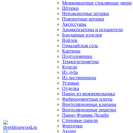
Межкомнатные стеклянные двери
Шторки
Неповоротные шторки
Поворотные шторки
Аксессуары
Ароматизаторы и испарители
Бондарные изделия
Войлок
Гималайская соль
Картины
Подголовники
Термогигрометры
Купели
Из дуба
Из лиственницы
Угловые
Отделка
Панно из можжевельника
Фиброцементные плиты
Вентиляционные клапаны
Вентиляционные решетки
Панно Фламма Дизайн
Стеновые панели
Форточки
Акции