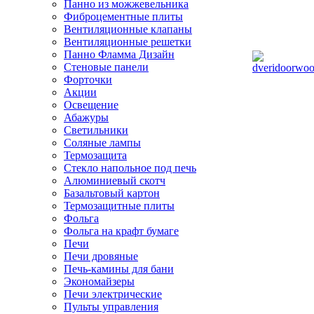
Панно из можжевельника
Фиброцементные плиты
Вентиляционные клапаны
Вентиляционные решетки
Панно Фламма Дизайн
Стеновые панели
Форточки
Акции
Освещение
Абажуры
Светильники
Соляные лампы
Термозащита
Стекло напольное под печь
Алюминиевый скотч
Базальтовый картон
Термозащитные плиты
Фольга
Фольга на крафт бумаге
Печи
Печи дровяные
Печь-камины для бани
Экономайзеры
Печи электрические
Пульты управления