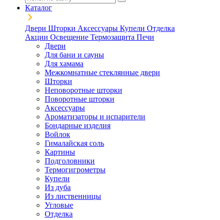
Каталог
Двери
Шторки
Аксессуары
Купели
Отделка
Акции
Освещение
Термозащита
Печи
Двери
Для бани и сауны
Для хамама
Межкомнатные стеклянные двери
Шторки
Неповоротные шторки
Поворотные шторки
Аксессуары
Ароматизаторы и испарители
Бондарные изделия
Войлок
Гималайская соль
Картины
Подголовники
Термогигрометры
Купели
Из дуба
Из лиственницы
Угловые
Отделка