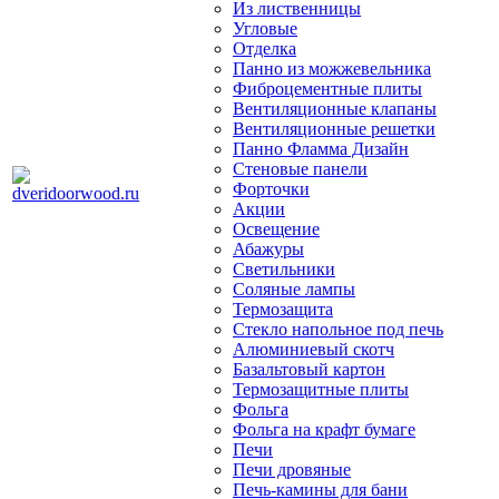
Из лиственницы
Угловые
Отделка
Панно из можжевельника
Фиброцементные плиты
Вентиляционные клапаны
Вентиляционные решетки
Панно Фламма Дизайн
Стеновые панели
Форточки
Акции
Освещение
Абажуры
Светильники
Соляные лампы
Термозащита
Стекло напольное под печь
Алюминиевый скотч
Базальтовый картон
Термозащитные плиты
Фольга
Фольга на крафт бумаге
Печи
Печи дровяные
Печь-камины для бани