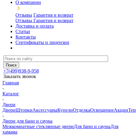
О компании
Отзывы
Гарантия и возврат
Отзывы
Гарантия и возврат
Доставка и оплата
Статьи
Контакты
Сертификаты и лицензии
+7(499)938-9-958
Заказать звонок
Главная
-
Каталог
-
Двери
Двери
Шторки
Аксессуары
Купели
Отделка
Освещение
Акции
Тер
-
Двери для бани и сауны
Межкомнатные стеклянные двери
Для бани и сауны
Для
хамама