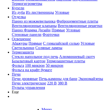
Термогигрометры
Купели
Из дуба
Из лиственницы
Угловые
Отделка
Панно из можжевельника
Фиброцементные плиты
Вентиляционные клапаны
Вентиляционные решетки
Панно Фламма Дизайн
Прямые
Угловые
Стеновые панели
Форточки
Освещение
Абажуры
Прямые
С гималайской солью
Угловые
Светильники
Соляные лампы
Термозащита
Стекло напольное под печь
Алюминиевый скотч
Базальтовый картон
Термозащитные плиты
Фольга
100 микрон
50 микрон
Фольга на крафт бумаге
Печи
Печи дровяные
Печь-камины для бани
Экономайзеры
Печи электрические
220 В
380 В
Пульты управления
Еще
Меню