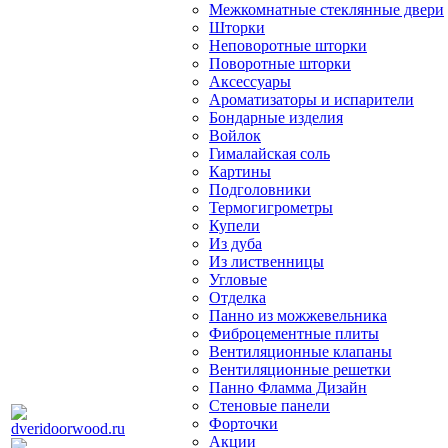
Межкомнатные стеклянные двери
Шторки
Неповоротные шторки
Поворотные шторки
Аксессуары
Ароматизаторы и испарители
Бондарные изделия
Войлок
Гималайская соль
Картины
Подголовники
Термогигрометры
Купели
Из дуба
Из лиственницы
Угловые
Отделка
Панно из можжевельника
Фиброцементные плиты
Вентиляционные клапаны
Вентиляционные решетки
Панно Фламма Дизайн
Стеновые панели
Форточки
Акции