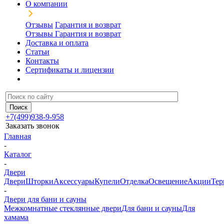
О компании
Отзывы
Гарантия и возврат
Отзывы
Гарантия и возврат
Доставка и оплата
Статьи
Контакты
Сертификаты и лицензии
+7(499)938-9-958
Заказать звонок
Главная
-
Каталог
-
Двери
Двери
Шторки
Аксессуары
Купели
Отделка
Освещение
Акции
Тер
-
Двери для бани и сауны
Межкомнатные стеклянные двери
Для бани и сауны
Для
хамама