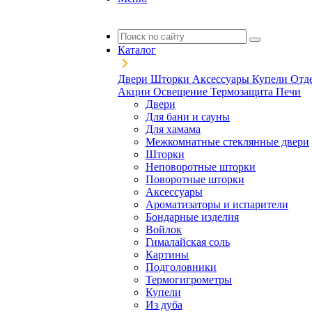
Каталог
Двери
Шторки
Аксессуары
Купели
Отд
Акции
Освещение
Термозащита
Печи
Двери
Для бани и сауны
Для хамама
Межкомнатные стеклянные двери
Шторки
Неповоротные шторки
Поворотные шторки
Аксессуары
Ароматизаторы и испарители
Бондарные изделия
Войлок
Гималайская соль
Картины
Подголовники
Термогигрометры
Купели
Из дуба