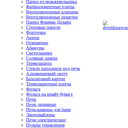
Панно из можжевельника
Фиброцементные плиты
Вентиляционные клапаны
Вентиляционные решетки
Панно Фламма Дизайн
Стеновые панели
Форточки
Акции
Освещение
Абажуры
Светильники
Соляные лампы
Термозащита
Стекло напольное под печь
Алюминиевый скотч
Базальтовый картон
Термозащитные плиты
Фольга
Фольга на крафт бумаге
Печи
Печи дровяные
Печь-камины для бани
Экономайзеры
Печи электрические
Пульты управления