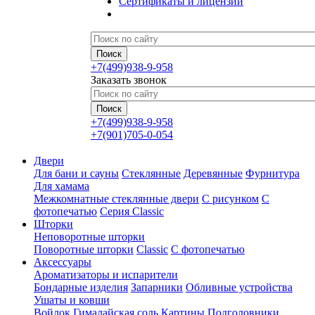
Сертификаты и лицензии
+7(499)938-9-958
Заказать звонок
+7(499)938-9-958
+7(901)705-0-054
Двери
Для бани и сауны
Стеклянные
Деревянные
Фурнитура
Для хамама
Межкомнатные стеклянные двери
С рисунком
С
фотопечатью
Серия Classic
Шторки
Неповоротные шторки
Поворотные шторки
Classic
С фотопечатью
Аксессуары
Ароматизаторы и испарители
Бондарные изделия
Запарники
Обливные устройства
Ушаты и ковши
Войлок
Гималайская соль
Картины
Подголовники