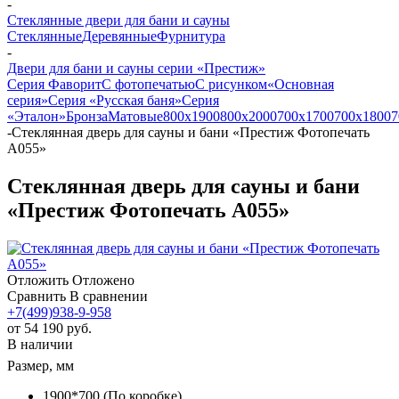
-
Стеклянные двери для бани и сауны
Стеклянные
Деревянные
Фурнитура
-
Двери для бани и сауны серии «Престиж»
Серия Фаворит
С фотопечатью
С рисунком
«Основная
серия»
Серия «Русская баня»
Серия
«Эталон»
Бронза
Матовые
800х1900
800х2000
700х1700
700х1800
7
-
Стеклянная дверь для сауны и бани «Престиж Фотопечать
А055»
Стеклянная дверь для сауны и бани
«Престиж Фотопечать А055»
Отложить
Отложено
Сравнить
В сравнении
+7(499)938-9-958
от
54 190 руб.
В наличии
Размер, мм
1900*700 (По коробке)