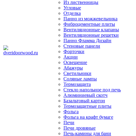
Из лиственницы
Угловые
Отделка
Панно из можжевельника
Фиброцементные плиты
Вентиляционные клапаны
Вентиляционные решетки
Панно Фламма Дизайн
Стеновые панели
Форточки
Акции
Освещение
Абажуры
Светильники
Соляные лампы
Термозащита
Стекло напольное под печь
Алюминиевый скотч
Базальтовый картон
Термозащитные плиты
Фольга
Фольга на крафт бумаге
Печи
Печи дровяные
Печь-камины для бани