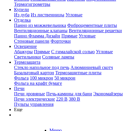
Термогигрометры
Купели
Из дуба
Из лиственницы
Угловые
Отделка
Панно из можжевельника
Фиброцементные плиты
Вентиляционные клапаны
Вентиляционные решетки
Панно Фламма Дизайн
Прямые
Угловые
Стеновые панели
Форточки
Освещение
Абажуры
Прямые
С гималайской солью
Угловые
Светильники
Соляные лампы
Термозащита
Стекло напольное под печь
Алюминиевый скотч
Базальтовый картон
Термозащитные плиты
Фольга
100 микрон
50 микрон
Фольга на крафт бумаге
Печи
Печи дровяные
Печь-камины для бани
Экономайзеры
Печи электрические
220 В
380 В
Пульты управления
Еще
Меню