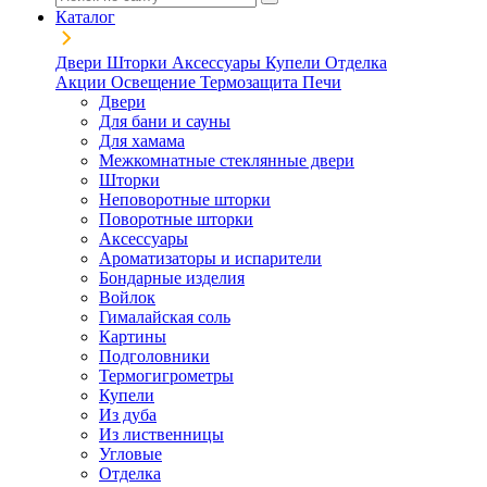
Каталог
Двери
Шторки
Аксессуары
Купели
Отделка
Акции
Освещение
Термозащита
Печи
Двери
Для бани и сауны
Для хамама
Межкомнатные стеклянные двери
Шторки
Неповоротные шторки
Поворотные шторки
Аксессуары
Ароматизаторы и испарители
Бондарные изделия
Войлок
Гималайская соль
Картины
Подголовники
Термогигрометры
Купели
Из дуба
Из лиственницы
Угловые
Отделка