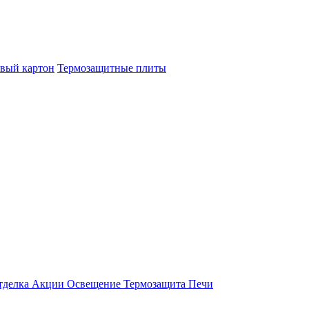
овый картон
Термозащитные плиты
тделка
Акции
Освещение
Термозащита
Печи