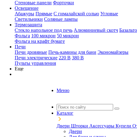
Стеновые панели
Форточки
Освещение
Абажуры
Прямые
С гималайской солью
Угловые
Светильники
Соляные лампы
Термозащита
Стекло напольное под печь
Алюминиевый скотч
Базальт
Фольга
100 микрон
50 микрон
Фольга на крафт бумаге
Печи
Печи дровяные
Печь-камины для бани
Экономайзеры
Печи электрические
220 В
380 В
Пульты управления
Еще
Меню
Каталог
Двери
Шторки
Аксессуары
Купели
О
Двери
Для бани и сауны