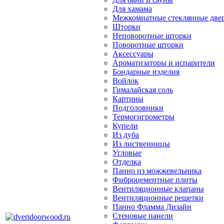
Для хамама
Межкомнатные стеклянные две
Шторки
Неповоротные шторки
Поворотные шторки
Аксессуары
Ароматизаторы и испарители
Бондарные изделия
Войлок
Гималайская соль
Картины
Подголовники
Термогигрометры
Купели
Из дуба
Из лиственницы
Угловые
Отделка
Панно из можжевельника
Фиброцементные плиты
Вентиляционные клапаны
Вентиляционные решетки
Панно Фламма Дизайн
Стеновые панели