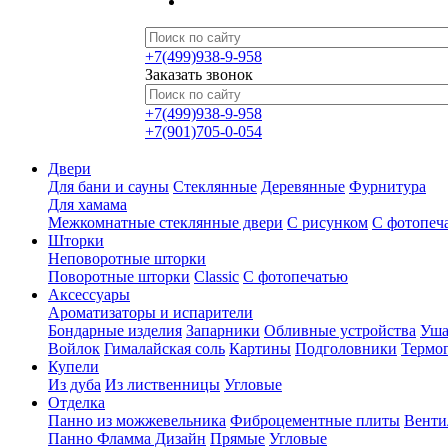
+7(499)938-9-958
Заказать звонок
+7(499)938-9-958
+7(901)705-0-054
Двери
Для бани и сауны
Стеклянные
Деревянные
Фурнитура
Для хамама
Межкомнатные стеклянные двери
С рисунком
С фотопеч
Шторки
Неповоротные шторки
Поворотные шторки
Classic
С фотопечатью
Аксессуары
Ароматизаторы и испарители
Бондарные изделия
Запарники
Обливные устройства
Уша
Войлок
Гималайская соль
Картины
Подголовники
Термо
Купели
Из дуба
Из лиственницы
Угловые
Отделка
Панно из можжевельника
Фиброцементные плиты
Венти
Панно Фламма Дизайн
Прямые
Угловые