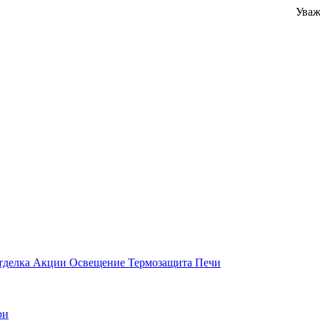
Уважаемые к
тделка
Акции
Освещение
Термозащита
Печи
ри