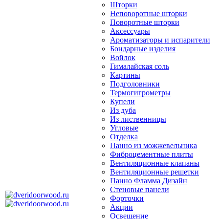
Шторки
Неповоротные шторки
Поворотные шторки
Аксессуары
Ароматизаторы и испарители
Бондарные изделия
Войлок
Гималайская соль
Картины
Подголовники
Термогигрометры
Купели
Из дуба
Из лиственницы
Угловые
Отделка
Панно из можжевельника
Фиброцементные плиты
Вентиляционные клапаны
Вентиляционные решетки
Панно Фламма Дизайн
Стеновые панели
Форточки
Акции
Освещение