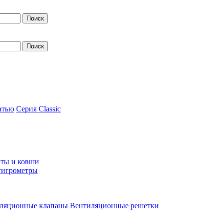
атью
Серия Classic
ты и ковши
гигрометры
ляционные клапаны
Вентиляционные решетки