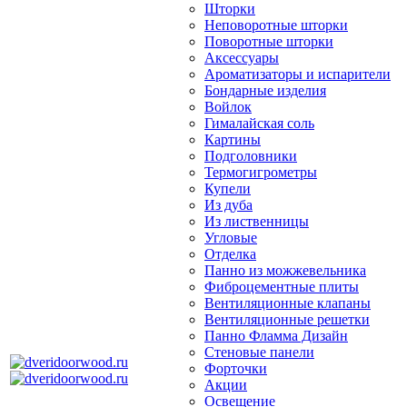
Шторки
Неповоротные шторки
Поворотные шторки
Аксессуары
Ароматизаторы и испарители
Бондарные изделия
Войлок
Гималайская соль
Картины
Подголовники
Термогигрометры
Купели
Из дуба
Из лиственницы
Угловые
Отделка
Панно из можжевельника
Фиброцементные плиты
Вентиляционные клапаны
Вентиляционные решетки
Панно Фламма Дизайн
Стеновые панели
Форточки
Акции
Освещение