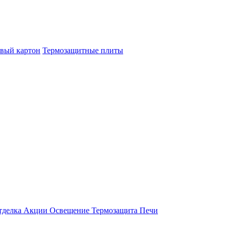
овый картон
Термозащитные плиты
тделка
Акции
Освещение
Термозащита
Печи