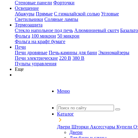
Стеновые панели
Форточки
Освещение
Абажуры
Прямые
С гималайской солью
Угловые
Светильники
Соляные лампы
Термозащита
Стекло напольное под печь
Алюминиевый скотч
Базальт
Фольга
100 микрон
50 микрон
Фольга на крафт бумаге
Печи
Печи дровяные
Печь-камины для бани
Экономайзеры
Печи электрические
220 В
380 В
Пульты управления
Еще
Меню
Каталог
Двери
Шторки
Аксессуары
Купели
О
Двери
Для бани и сауны