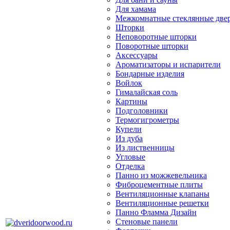
Для хамама
Межкомнатные стеклянные две
Шторки
Неповоротные шторки
Поворотные шторки
Аксессуары
Ароматизаторы и испарители
Бондарные изделия
Войлок
Гималайская соль
Картины
Подголовники
Термогигрометры
Купели
Из дуба
Из лиственницы
Угловые
Отделка
Панно из можжевельника
Фиброцементные плиты
Вентиляционные клапаны
Вентиляционные решетки
Панно Фламма Дизайн
Стеновые панели