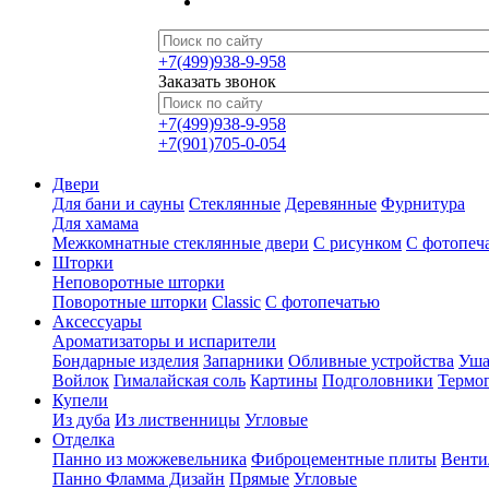
+7(499)938-9-958
Заказать звонок
+7(499)938-9-958
+7(901)705-0-054
Двери
Для бани и сауны
Стеклянные
Деревянные
Фурнитура
Для хамама
Межкомнатные стеклянные двери
С рисунком
С фотопеч
Шторки
Неповоротные шторки
Поворотные шторки
Classic
С фотопечатью
Аксессуары
Ароматизаторы и испарители
Бондарные изделия
Запарники
Обливные устройства
Уша
Войлок
Гималайская соль
Картины
Подголовники
Термо
Купели
Из дуба
Из лиственницы
Угловые
Отделка
Панно из можжевельника
Фиброцементные плиты
Венти
Панно Фламма Дизайн
Прямые
Угловые