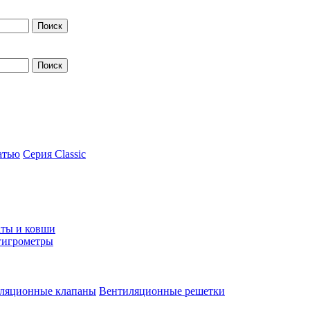
атью
Серия Classic
ты и ковши
гигрометры
ляционные клапаны
Вентиляционные решетки