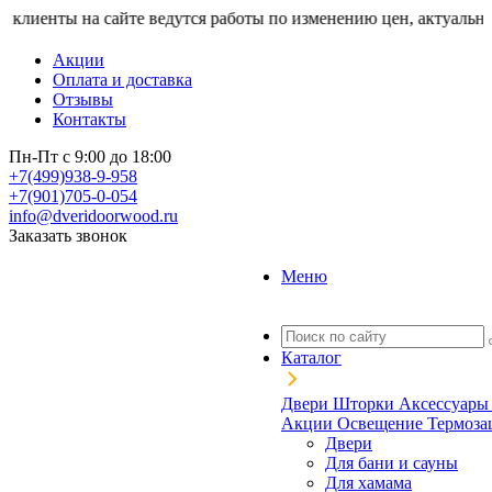
ы на сайте ведутся работы по изменению цен, актуальную стоим
Акции
Оплата и доставка
Отзывы
Контакты
Пн-Пт с 9:00 до 18:00
+7(499)938-9-958
+7(901)705-0-054
info@dveridoorwood.ru
Заказать звонок
Меню
Каталог
Двери
Шторки
Аксессуар
Акции
Освещение
Термоз
Двери
Для бани и сауны
Для хамама