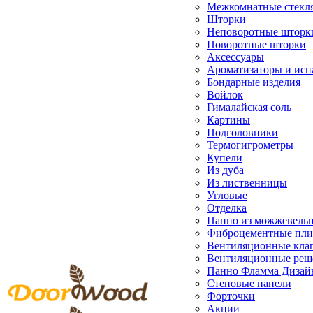
Межкомнатные стекл
Шторки
Неповоротные шторк
Поворотные шторки
Аксессуары
Ароматизаторы и исп
Бондарные изделия
Войлок
Гималайская соль
Картины
Подголовники
Термогигрометры
Купели
Из дуба
Из лиственницы
Угловые
Отделка
Панно из можжевель
Фиброцементные пл
Вентиляционные кла
Вентиляционные реш
Панно Фламма Дизай
Стеновые панели
Форточки
Акции