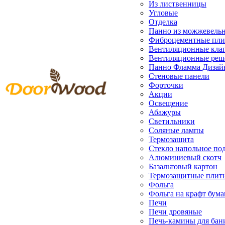
Из лиственницы
Угловые
Отделка
Панно из можжевель
Фиброцементные пл
Вентиляционные кла
Вентиляционные реш
Панно Фламма Дизай
Стеновые панели
Форточки
Акции
Освещение
Абажуры
Светильники
Соляные лампы
Термозащита
Стекло напольное под
Алюминиевый скотч
Базальтовый картон
Термозащитные плит
Фольга
Фольга на крафт бума
Печи
Печи дровяные
Печь-камины для бан