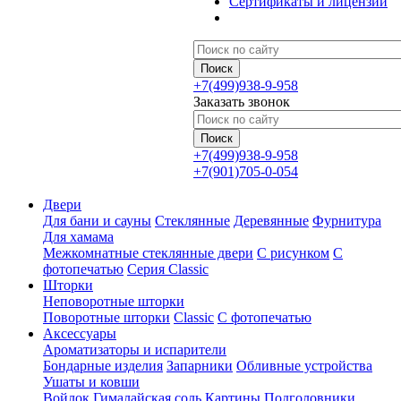
Сертификаты и лицензии
+7(499)938-9-958
Заказать звонок
+7(499)938-9-958
+7(901)705-0-054
Двери
Для бани и сауны
Стеклянные
Деревянные
Фурнитура
Для хамама
Межкомнатные стеклянные двери
С рисунком
С
фотопечатью
Серия Classic
Шторки
Неповоротные шторки
Поворотные шторки
Classic
С фотопечатью
Аксессуары
Ароматизаторы и испарители
Бондарные изделия
Запарники
Обливные устройства
Ушаты и ковши
Войлок
Гималайская соль
Картины
Подголовники