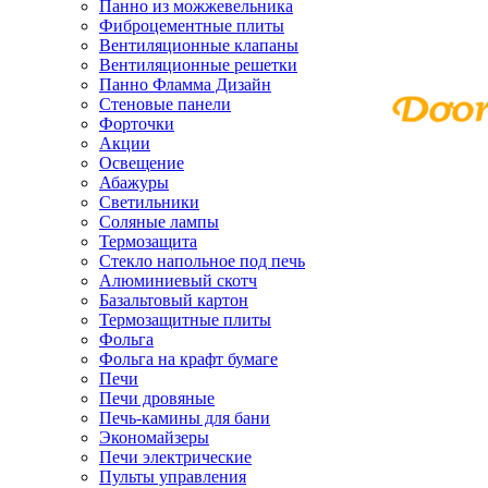
Панно из можжевельника
Фиброцементные плиты
Вентиляционные клапаны
Вентиляционные решетки
Панно Фламма Дизайн
Стеновые панели
Форточки
Акции
Освещение
Абажуры
Светильники
Соляные лампы
Термозащита
Стекло напольное под печь
Алюминиевый скотч
Базальтовый картон
Термозащитные плиты
Фольга
Фольга на крафт бумаге
Печи
Печи дровяные
Печь-камины для бани
Экономайзеры
Печи электрические
Пульты управления