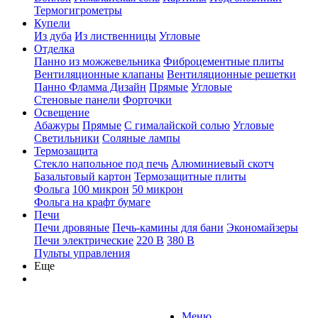
Термогигрометры
Купели
Из дуба
Из лиственницы
Угловые
Отделка
Панно из можжевельника
Фиброцементные плиты
Вентиляционные клапаны
Вентиляционные решетки
Панно Фламма Дизайн
Прямые
Угловые
Стеновые панели
Форточки
Освещение
Абажуры
Прямые
С гималайской солью
Угловые
Светильники
Соляные лампы
Термозащита
Стекло напольное под печь
Алюминиевый скотч
Базальтовый картон
Термозащитные плиты
Фольга
100 микрон
50 микрон
Фольга на крафт бумаге
Печи
Печи дровяные
Печь-камины для бани
Экономайзеры
Печи электрические
220 В
380 В
Пульты управления
Еще
Меню