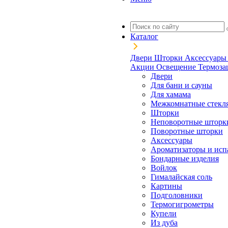
Каталог
Двери
Шторки
Аксессуар
Акции
Освещение
Термоз
Двери
Для бани и сауны
Для хамама
Межкомнатные стекл
Шторки
Неповоротные шторк
Поворотные шторки
Аксессуары
Ароматизаторы и исп
Бондарные изделия
Войлок
Гималайская соль
Картины
Подголовники
Термогигрометры
Купели
Из дуба