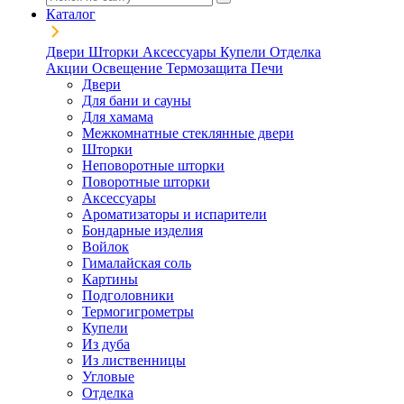
Каталог
Двери
Шторки
Аксессуары
Купели
Отделка
Акции
Освещение
Термозащита
Печи
Двери
Для бани и сауны
Для хамама
Межкомнатные стеклянные двери
Шторки
Неповоротные шторки
Поворотные шторки
Аксессуары
Ароматизаторы и испарители
Бондарные изделия
Войлок
Гималайская соль
Картины
Подголовники
Термогигрометры
Купели
Из дуба
Из лиственницы
Угловые
Отделка