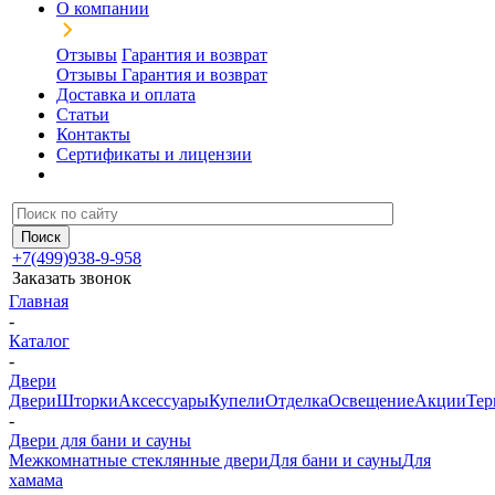
О компании
Отзывы
Гарантия и возврат
Отзывы
Гарантия и возврат
Доставка и оплата
Статьи
Контакты
Сертификаты и лицензии
+7(499)938-9-958
Заказать звонок
Главная
-
Каталог
-
Двери
Двери
Шторки
Аксессуары
Купели
Отделка
Освещение
Акции
Тер
-
Двери для бани и сауны
Межкомнатные стеклянные двери
Для бани и сауны
Для
хамама