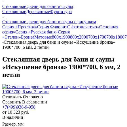
-
Стеклянные двери для бани и сауны
Стеклянные
Деревянные
Фурнитура
-
Стеклянные двери для бани и сауны с рисунком
Серия «Престиж»
Серия Фаворит
С фотопечатью
«Основная
серия»
Серия «Русская баня»
Серия
«Эталон»
Бронза
Матовые
800х1900
800х2000
700х1700
700х1800
7
-
Стеклянная дверь для бани и сауны «Искушение бронза»
1900*700, 6 мм, 2 петли
Стеклянная дверь для бани и сауны
«Искушение бронза» 1900*700, 6 мм, 2
петли
Отложить
Отложено
Сравнить
В сравнении
+7(499)938-9-958
от
10 323 руб.
В наличии
Размер, мм