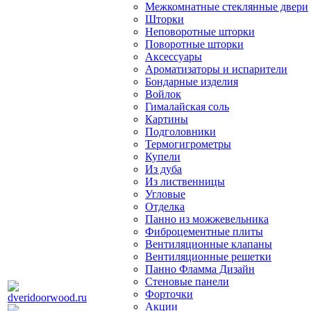
Межкомнатные стеклянные двери
Шторки
Неповоротные шторки
Поворотные шторки
Аксессуары
Ароматизаторы и испарители
Бондарные изделия
Войлок
Гималайская соль
Картины
Подголовники
Термогигрометры
Купели
Из дуба
Из лиственницы
Угловые
Отделка
Панно из можжевельника
Фиброцементные плиты
Вентиляционные клапаны
Вентиляционные решетки
Панно Фламма Дизайн
Стеновые панели
Форточки
Акции