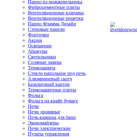
Панно из можжевельника
Фиброцементные плиты
Вентиляционные клапаны
Вентиляционные решетки
Панно Фламма Дизайн
Стеновые панели
Форточки
Акции
Освещение
Абажуры
Светильники
Соляные лампы
Термозащита
Стекло напольное под печь
Алюминиевый скотч
Базальтовый картон
Термозащитные плиты
Фольга
Фольга на крафт бумаге
Печи
Печи дровяные
Печь-камины для бани
Экономайзеры
Печи электрические
Пульты управления