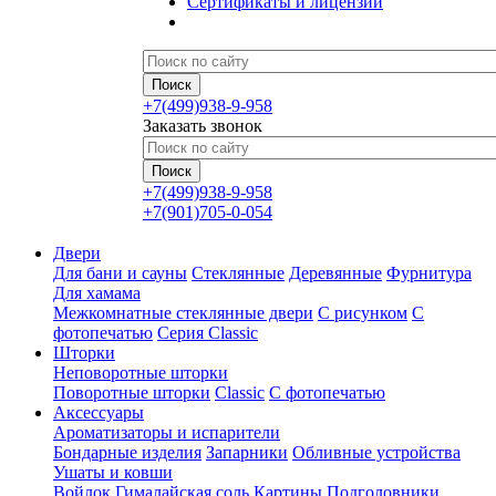
Сертификаты и лицензии
+7(499)938-9-958
Заказать звонок
+7(499)938-9-958
+7(901)705-0-054
Двери
Для бани и сауны
Стеклянные
Деревянные
Фурнитура
Для хамама
Межкомнатные стеклянные двери
С рисунком
С
фотопечатью
Серия Classic
Шторки
Неповоротные шторки
Поворотные шторки
Classic
С фотопечатью
Аксессуары
Ароматизаторы и испарители
Бондарные изделия
Запарники
Обливные устройства
Ушаты и ковши
Войлок
Гималайская соль
Картины
Подголовники