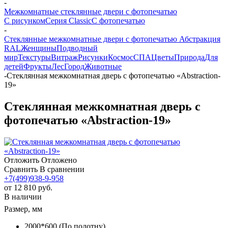
-
Межкомнатные стеклянные двери с фотопечатью
С рисунком
Серия Classic
С фотопечатью
-
Стеклянные межкомнатные двери с фотопечатью Абстракция
RAL
Женщины
Подводный
мир
Текстуры
Витраж
Рисунки
Космос
СПА
Цветы
Природа
Для
детей
Фрукты
Лес
Город
Животные
-
Стеклянная межкомнатная дверь с фотопечатью «Abstraction-
19»
Стеклянная межкомнатная дверь с
фотопечатью «Abstraction-19»
Отложить
Отложено
Сравнить
В сравнении
+7(499)938-9-958
от
12 810 руб.
В наличии
Размер, мм
2000*600 (По полотну)