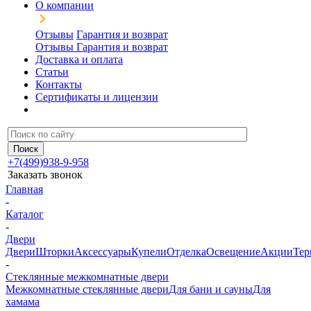
О компании
Отзывы
Гарантия и возврат
Отзывы
Гарантия и возврат
Доставка и оплата
Статьи
Контакты
Сертификаты и лицензии
+7(499)938-9-958
Заказать звонок
Главная
-
Каталог
-
Двери
Двери
Шторки
Аксессуары
Купели
Отделка
Освещение
Акции
Тер
-
Стеклянные межкомнатные двери
Межкомнатные стеклянные двери
Для бани и сауны
Для
хамама