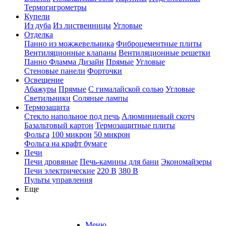
Термогигрометры
Купели
Из дуба
Из лиственницы
Угловые
Отделка
Панно из можжевельника
Фиброцементные плиты
Вентиляционные клапаны
Вентиляционные решетки
Панно Фламма Дизайн
Прямые
Угловые
Стеновые панели
Форточки
Освещение
Абажуры
Прямые
С гималайской солью
Угловые
Светильники
Соляные лампы
Термозащита
Стекло напольное под печь
Алюминиевый скотч
Базальтовый картон
Термозащитные плиты
Фольга
100 микрон
50 микрон
Фольга на крафт бумаге
Печи
Печи дровяные
Печь-камины для бани
Экономайзеры
Печи электрические
220 В
380 В
Пульты управления
Еще
Меню