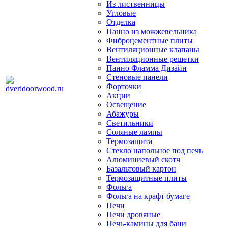
Из лиственницы
Угловые
Отделка
Панно из можжевельника
Фиброцементные плиты
Вентиляционные клапаны
Вентиляционные решетки
Панно Фламма Дизайн
Стеновые панели
Форточки
Акции
Освещение
Абажуры
Светильники
Соляные лампы
Термозащита
Стекло напольное под печь
Алюминиевый скотч
Базальтовый картон
Термозащитные плиты
Фольга
Фольга на крафт бумаге
Печи
Печи дровяные
Печь-камины для бани