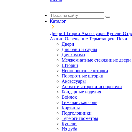
Каталог
Двери
Шторки
Аксессуары
Купели
Отд
Акции
Освещение
Термозащита
Печи
Двери
Для бани и сауны
Для хамама
Межкомнатные стеклянные двери
Шторки
Неповоротные шторки
Поворотные шторки
Аксессуары
Ароматизаторы и испарители
Бондарные изделия
Войлок
Гималайская соль
Картины
Подголовники
Термогигрометры
Купели
Из дуба