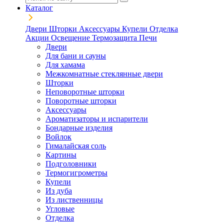
Каталог
Двери
Шторки
Аксессуары
Купели
Отделка
Акции
Освещение
Термозащита
Печи
Двери
Для бани и сауны
Для хамама
Межкомнатные стеклянные двери
Шторки
Неповоротные шторки
Поворотные шторки
Аксессуары
Ароматизаторы и испарители
Бондарные изделия
Войлок
Гималайская соль
Картины
Подголовники
Термогигрометры
Купели
Из дуба
Из лиственницы
Угловые
Отделка