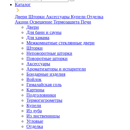
Каталог
Двери
Шторки
Аксессуары
Купели
Отделка
Акции
Освещение
Термозащита
Печи
Двери
Для бани и сауны
Для хамама
Межкомнатные стеклянные двери
Шторки
Неповоротные шторки
Поворотные шторки
Аксессуары
Ароматизаторы и испарители
Бондарные изделия
Войлок
Гималайская соль
Картины
Подголовники
Термогигрометры
Купели
Из дуба
Из лиственницы
Угловые
Отделка