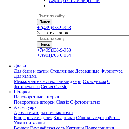
Сертификаты и лицензии
+7(499)938-9-958
Заказать звонок
+7(499)938-9-958
+7(901)705-0-054
Двери
Для бани и сауны
Стеклянные
Деревянные
Фурнитура
Для хамама
Межкомнатные стеклянные двери
С рисунком
С
фотопечатью
Серия Classic
Шторки
Неповоротные шторки
Поворотные шторки
Classic
С фотопечатью
Аксессуары
Ароматизаторы и испарители
Бондарные изделия
Запарники
Обливные устройства
Ушаты и ковши
Войлок
Гималайская соль
Картины
Подголовники