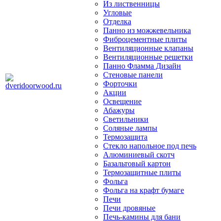
Из лиственницы
Угловые
Отделка
Панно из можжевельника
Фиброцементные плиты
Вентиляционные клапаны
Вентиляционные решетки
Панно Фламма Дизайн
Стеновые панели
Форточки
Акции
Освещение
Абажуры
Светильники
Соляные лампы
Термозащита
Стекло напольное под печь
Алюминиевый скотч
Базальтовый картон
Термозащитные плиты
Фольга
Фольга на крафт бумаге
Печи
Печи дровяные
Печь-камины для бани