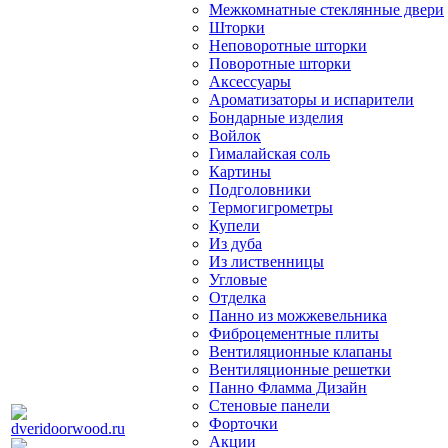
Межкомнатные стеклянные двери
Шторки
Неповоротные шторки
Поворотные шторки
Аксессуары
Ароматизаторы и испарители
Бондарные изделия
Войлок
Гималайская соль
Картины
Подголовники
Термогигрометры
Купели
Из дуба
Из лиственницы
Угловые
Отделка
Панно из можжевельника
Фиброцементные плиты
Вентиляционные клапаны
Вентиляционные решетки
Панно Фламма Дизайн
Стеновые панели
Форточки
Акции