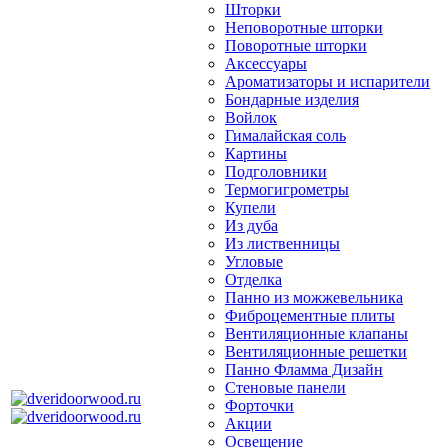
Шторки
Неповоротные шторки
Поворотные шторки
Аксессуары
Ароматизаторы и испарители
Бондарные изделия
Войлок
Гималайская соль
Картины
Подголовники
Термогигрометры
Купели
Из дуба
Из лиственницы
Угловые
Отделка
Панно из можжевельника
Фиброцементные плиты
Вентиляционные клапаны
Вентиляционные решетки
Панно Фламма Дизайн
Стеновые панели
Форточки
Акции
Освещение