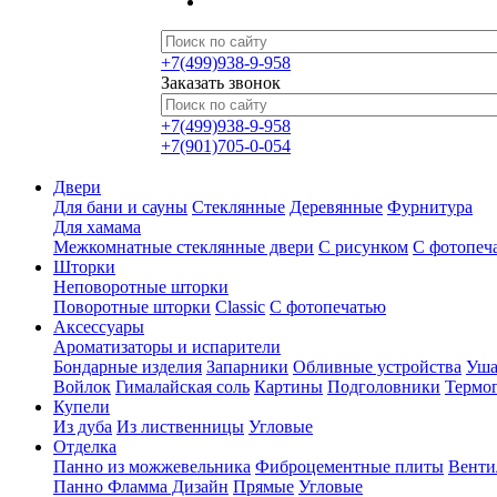
+7(499)938-9-958
Заказать звонок
+7(499)938-9-958
+7(901)705-0-054
Двери
Для бани и сауны
Стеклянные
Деревянные
Фурнитура
Для хамама
Межкомнатные стеклянные двери
С рисунком
С фотопеч
Шторки
Неповоротные шторки
Поворотные шторки
Classic
С фотопечатью
Аксессуары
Ароматизаторы и испарители
Бондарные изделия
Запарники
Обливные устройства
Уша
Войлок
Гималайская соль
Картины
Подголовники
Термо
Купели
Из дуба
Из лиственницы
Угловые
Отделка
Панно из можжевельника
Фиброцементные плиты
Венти
Панно Фламма Дизайн
Прямые
Угловые