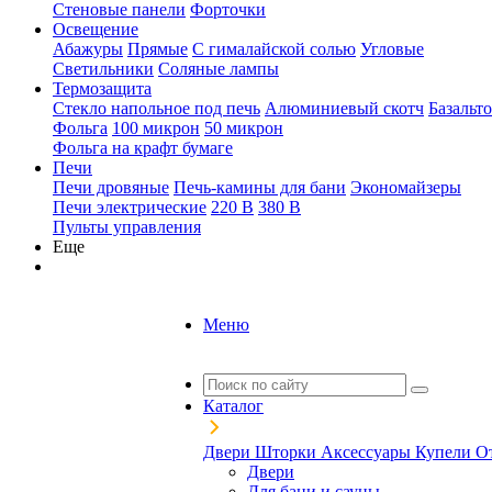
Стеновые панели
Форточки
Освещение
Абажуры
Прямые
С гималайской солью
Угловые
Светильники
Соляные лампы
Термозащита
Стекло напольное под печь
Алюминиевый скотч
Базальт
Фольга
100 микрон
50 микрон
Фольга на крафт бумаге
Печи
Печи дровяные
Печь-камины для бани
Экономайзеры
Печи электрические
220 В
380 В
Пульты управления
Еще
Меню
Каталог
Двери
Шторки
Аксессуары
Купели
О
Двери
Для бани и сауны