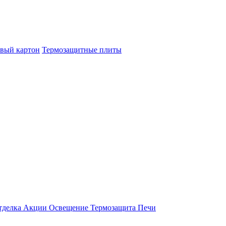
овый картон
Термозащитные плиты
тделка
Акции
Освещение
Термозащита
Печи