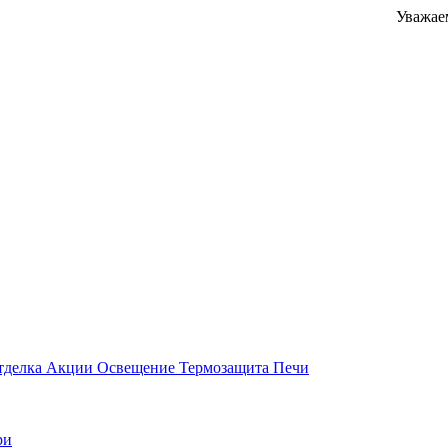
Уважаемые клие
тделка
Акции
Освещение
Термозащита
Печи
ри