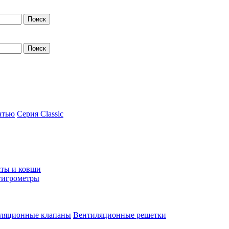
атью
Серия Classic
ты и ковши
гигрометры
ляционные клапаны
Вентиляционные решетки