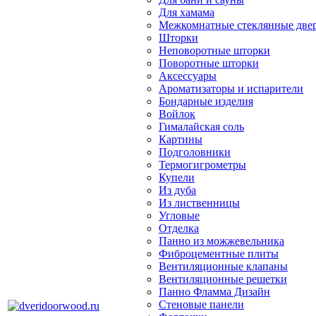
Для хамама
Межкомнатные стеклянные две
Шторки
Неповоротные шторки
Поворотные шторки
Аксессуары
Ароматизаторы и испарители
Бондарные изделия
Войлок
Гималайская соль
Картины
Подголовники
Термогигрометры
Купели
Из дуба
Из лиственницы
Угловые
Отделка
Панно из можжевельника
Фиброцементные плиты
Вентиляционные клапаны
Вентиляционные решетки
Панно Фламма Дизайн
Стеновые панели