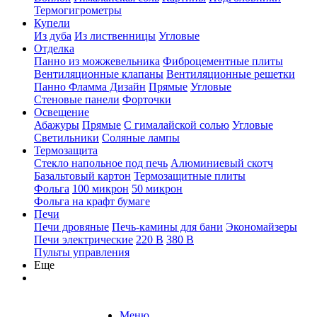
Термогигрометры
Купели
Из дуба
Из лиственницы
Угловые
Отделка
Панно из можжевельника
Фиброцементные плиты
Вентиляционные клапаны
Вентиляционные решетки
Панно Фламма Дизайн
Прямые
Угловые
Стеновые панели
Форточки
Освещение
Абажуры
Прямые
С гималайской солью
Угловые
Светильники
Соляные лампы
Термозащита
Стекло напольное под печь
Алюминиевый скотч
Базальтовый картон
Термозащитные плиты
Фольга
100 микрон
50 микрон
Фольга на крафт бумаге
Печи
Печи дровяные
Печь-камины для бани
Экономайзеры
Печи электрические
220 В
380 В
Пульты управления
Еще
Меню