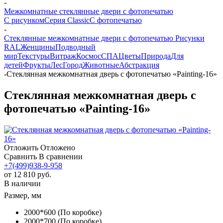
-
Межкомнатные стеклянные двери с фотопечатью
С рисунком
Серия Classic
С фотопечатью
-
Стеклянные межкомнатные двери с фотопечатью Рисунки
RAL
Женщины
Подводный
мир
Текстуры
Витраж
Космос
СПА
Цветы
Природа
Для
детей
Фрукты
Лес
Город
Животные
Абстракция
-
Стеклянная межкомнатная дверь с фотопечатью «Painting-16»
Стеклянная межкомнатная дверь с
фотопечатью «Painting-16»
Отложить
Отложено
Сравнить
В сравнении
+7(499)938-9-958
от
12 810 руб.
В наличии
Размер, мм
2000*600 (По коробке)
2000*700 (По коробке)