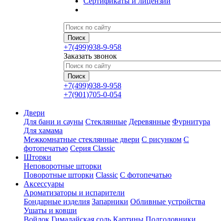
Сертификаты и лицензии
+7(499)938-9-958
Заказать звонок
+7(499)938-9-958
+7(901)705-0-054
Двери
Для бани и сауны
Стеклянные
Деревянные
Фурнитура
Для хамама
Межкомнатные стеклянные двери
С рисунком
С
фотопечатью
Серия Classic
Шторки
Неповоротные шторки
Поворотные шторки
Classic
С фотопечатью
Аксессуары
Ароматизаторы и испарители
Бондарные изделия
Запарники
Обливные устройства
Ушаты и ковши
Войлок
Гималайская соль
Картины
Подголовники