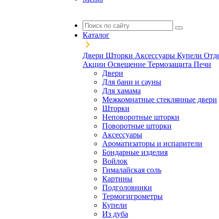
Каталог
Двери
Шторки
Аксессуары
Купели
Отд
Акции
Освещение
Термозащита
Печи
Двери
Для бани и сауны
Для хамама
Межкомнатные стеклянные двери
Шторки
Неповоротные шторки
Поворотные шторки
Аксессуары
Ароматизаторы и испарители
Бондарные изделия
Войлок
Гималайская соль
Картины
Подголовники
Термогигрометры
Купели
Из дуба