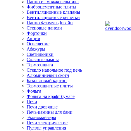
Панно из можжевельника
Фиброцементные плиты
Вентиляционные клапаны
Вентиляционные решетки
Панно Фламма Дизайн
Стеновые панели
Форточки
Акции
Освещение
Абажуры
Светильники
Соляные лампы
Термозащита
Стекло напольное под печь
Алюминиевый скотч
Базальтовый картон
Термозащитные плиты
Фольга
Фольга на крафт бумаге
Печи
Печи дровяные
Печь-камины для бани
Экономайзеры
Печи электрические
Пульты управления