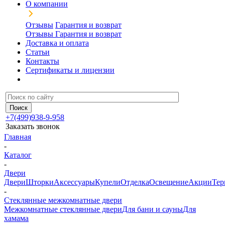
О компании
Отзывы
Гарантия и возврат
Отзывы
Гарантия и возврат
Доставка и оплата
Статьи
Контакты
Сертификаты и лицензии
+7(499)938-9-958
Заказать звонок
Главная
-
Каталог
-
Двери
Двери
Шторки
Аксессуары
Купели
Отделка
Освещение
Акции
Тер
-
Стеклянные межкомнатные двери
Межкомнатные стеклянные двери
Для бани и сауны
Для
хамама