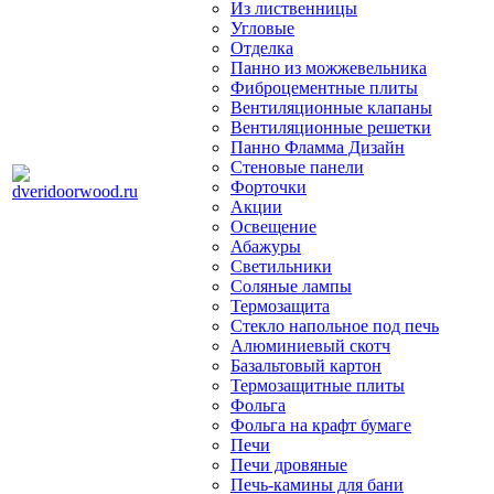
Из лиственницы
Угловые
Отделка
Панно из можжевельника
Фиброцементные плиты
Вентиляционные клапаны
Вентиляционные решетки
Панно Фламма Дизайн
Стеновые панели
Форточки
Акции
Освещение
Абажуры
Светильники
Соляные лампы
Термозащита
Стекло напольное под печь
Алюминиевый скотч
Базальтовый картон
Термозащитные плиты
Фольга
Фольга на крафт бумаге
Печи
Печи дровяные
Печь-камины для бани