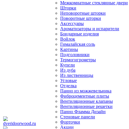
Межкомнатные стеклянные двери
Шторки
Неповоротные шторки
Поворотные шторки
Аксессуары
Ароматизаторы и испарители
Бондарные изделия
Войлок
Гималайская соль
Картины
Подголовники
Термогигрометры
Купели
Из дуба
Из лиственницы
Угловые
Отделка
Панно из можжевельника
Фиброцементные плиты
Вентиляционные клапаны
Вентиляционные решетки
Панно Фламма Дизайн
Стеновые панели
Форточки
Акции