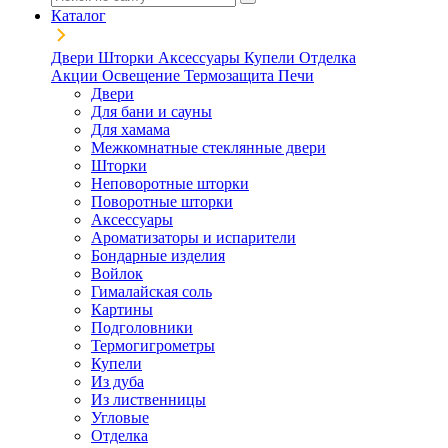
Каталог
Двери
Шторки
Аксессуары
Купели
Отделка
Акции
Освещение
Термозащита
Печи
Двери
Для бани и сауны
Для хамама
Межкомнатные стеклянные двери
Шторки
Неповоротные шторки
Поворотные шторки
Аксессуары
Ароматизаторы и испарители
Бондарные изделия
Войлок
Гималайская соль
Картины
Подголовники
Термогигрометры
Купели
Из дуба
Из лиственницы
Угловые
Отделка