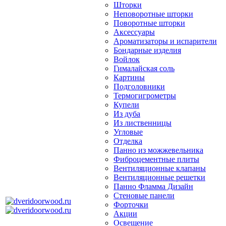
Шторки
Неповоротные шторки
Поворотные шторки
Аксессуары
Ароматизаторы и испарители
Бондарные изделия
Войлок
Гималайская соль
Картины
Подголовники
Термогигрометры
Купели
Из дуба
Из лиственницы
Угловые
Отделка
Панно из можжевельника
Фиброцементные плиты
Вентиляционные клапаны
Вентиляционные решетки
Панно Фламма Дизайн
Стеновые панели
Форточки
Акции
Освещение