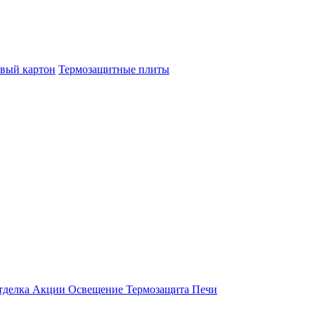
овый картон
Термозащитные плиты
тделка
Акции
Освещение
Термозащита
Печи