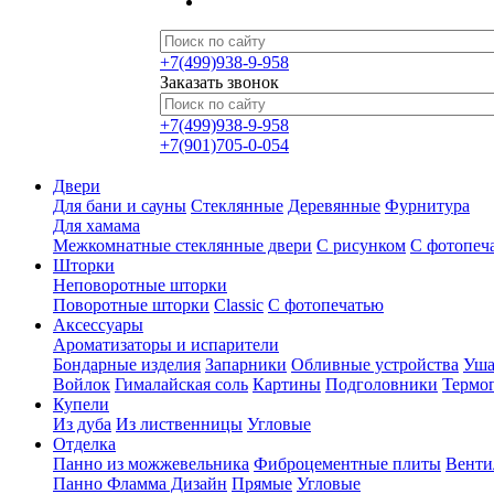
+7(499)938-9-958
Заказать звонок
+7(499)938-9-958
+7(901)705-0-054
Двери
Для бани и сауны
Стеклянные
Деревянные
Фурнитура
Для хамама
Межкомнатные стеклянные двери
С рисунком
С фотопеч
Шторки
Неповоротные шторки
Поворотные шторки
Classic
С фотопечатью
Аксессуары
Ароматизаторы и испарители
Бондарные изделия
Запарники
Обливные устройства
Уша
Войлок
Гималайская соль
Картины
Подголовники
Термо
Купели
Из дуба
Из лиственницы
Угловые
Отделка
Панно из можжевельника
Фиброцементные плиты
Венти
Панно Фламма Дизайн
Прямые
Угловые