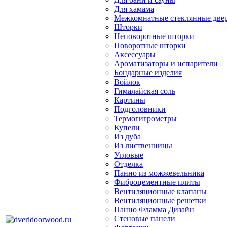
Для хамама
Межкомнатные стеклянные две
Шторки
Неповоротные шторки
Поворотные шторки
Аксессуары
Ароматизаторы и испарители
Бондарные изделия
Войлок
Гималайская соль
Картины
Подголовники
Термогигрометры
Купели
Из дуба
Из лиственницы
Угловые
Отделка
Панно из можжевельника
Фиброцементные плиты
Вентиляционные клапаны
Вентиляционные решетки
Панно Фламма Дизайн
Стеновые панели