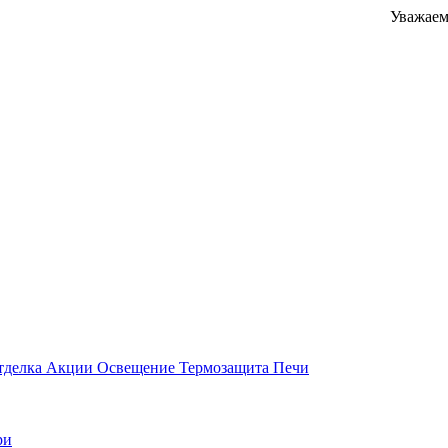
Уважаемые клиен
тделка
Акции
Освещение
Термозащита
Печи
ри