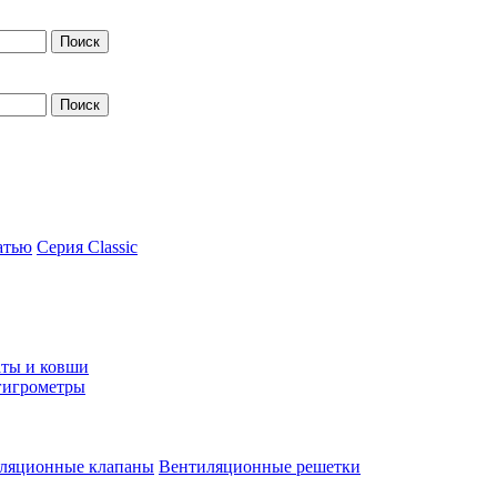
атью
Серия Classic
ты и ковши
гигрометры
ляционные клапаны
Вентиляционные решетки