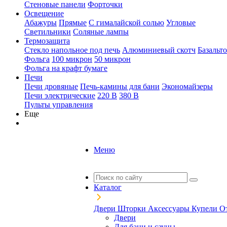
Стеновые панели
Форточки
Освещение
Абажуры
Прямые
С гималайской солью
Угловые
Светильники
Соляные лампы
Термозащита
Стекло напольное под печь
Алюминиевый скотч
Базальт
Фольга
100 микрон
50 микрон
Фольга на крафт бумаге
Печи
Печи дровяные
Печь-камины для бани
Экономайзеры
Печи электрические
220 В
380 В
Пульты управления
Еще
Меню
Каталог
Двери
Шторки
Аксессуары
Купели
О
Двери
Для бани и сауны