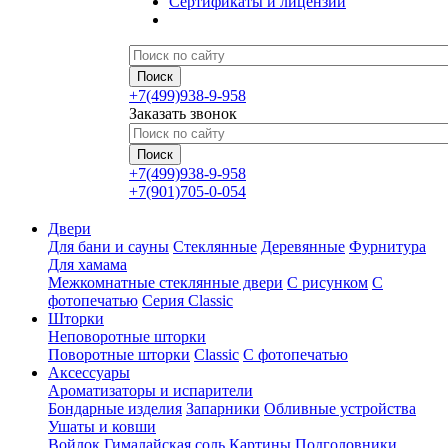
Сертификаты и лицензии
+7(499)938-9-958
Заказать звонок
+7(499)938-9-958
+7(901)705-0-054
Двери
Для бани и сауны
Стеклянные
Деревянные
Фурнитура
Для хамама
Межкомнатные стеклянные двери
С рисунком
С
фотопечатью
Серия Classic
Шторки
Неповоротные шторки
Поворотные шторки
Classic
С фотопечатью
Аксессуары
Ароматизаторы и испарители
Бондарные изделия
Запарники
Обливные устройства
Ушаты и ковши
Войлок
Гималайская соль
Картины
Подголовники