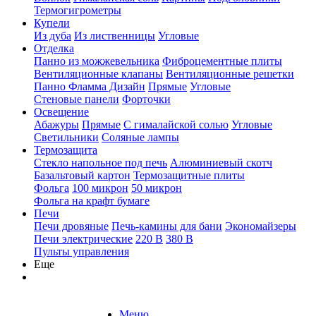
Термогигрометры
Купели
Из дуба
Из лиственницы
Угловые
Отделка
Панно из можжевельника
Фиброцементные плиты
Вентиляционные клапаны
Вентиляционные решетки
Панно Фламма Дизайн
Прямые
Угловые
Стеновые панели
Форточки
Освещение
Абажуры
Прямые
С гималайской солью
Угловые
Светильники
Соляные лампы
Термозащита
Стекло напольное под печь
Алюминиевый скотч
Базальтовый картон
Термозащитные плиты
Фольга
100 микрон
50 микрон
Фольга на крафт бумаге
Печи
Печи дровяные
Печь-камины для бани
Экономайзеры
Печи электрические
220 В
380 В
Пульты управления
Еще
Меню