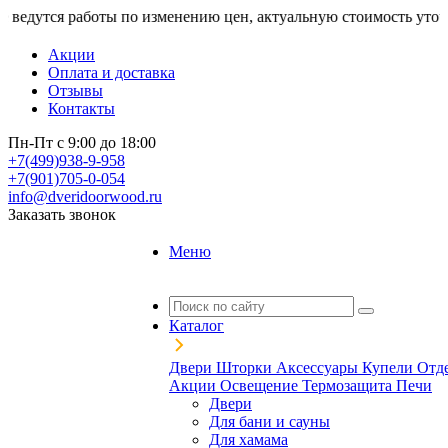
тся работы по изменению цен, актуальную стоимость уточняйте 
Акции
Оплата и доставка
Отзывы
Контакты
Пн-Пт с 9:00 до 18:00
+7(499)938-9-958
+7(901)705-0-054
info@dveridoorwood.ru
Заказать звонок
Меню
Каталог
Двери
Шторки
Аксессуары
Купели
Отд
Акции
Освещение
Термозащита
Печи
Двери
Для бани и сауны
Для хамама