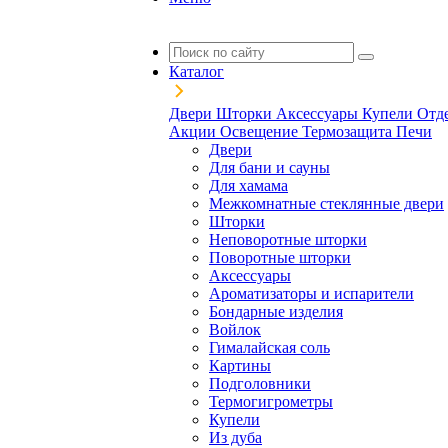
Каталог
Двери
Шторки
Аксессуары
Купели
Отд
Акции
Освещение
Термозащита
Печи
Двери
Для бани и сауны
Для хамама
Межкомнатные стеклянные двери
Шторки
Неповоротные шторки
Поворотные шторки
Аксессуары
Ароматизаторы и испарители
Бондарные изделия
Войлок
Гималайская соль
Картины
Подголовники
Термогигрометры
Купели
Из дуба