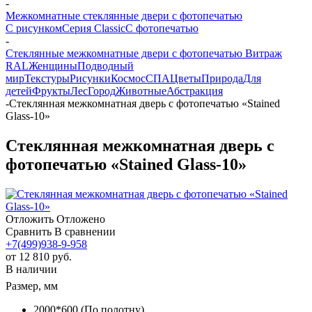
-
Межкомнатные стеклянные двери с фотопечатью
С рисунком
Серия Classic
С фотопечатью
-
Стеклянные межкомнатные двери с фотопечатью Витраж
RAL
Женщины
Подводный
мир
Текстуры
Рисунки
Космос
СПА
Цветы
Природа
Для
детей
Фрукты
Лес
Город
Животные
Абстракция
-
Стеклянная межкомнатная дверь с фотопечатью «Stained
Glass-10»
Стеклянная межкомнатная дверь с
фотопечатью «Stained Glass-10»
Отложить
Отложено
Сравнить
В сравнении
+7(499)938-9-958
от
12 810 руб.
В наличии
Размер, мм
2000*600 (По полотну)