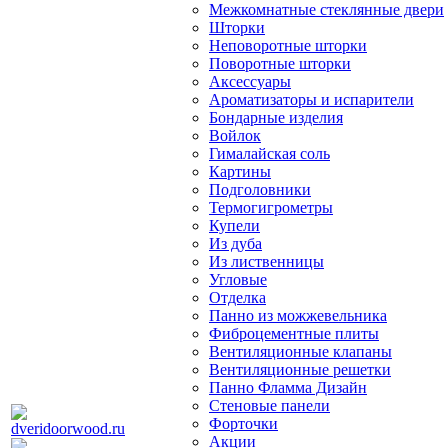
Межкомнатные стеклянные двери
Шторки
Неповоротные шторки
Поворотные шторки
Аксессуары
Ароматизаторы и испарители
Бондарные изделия
Войлок
Гималайская соль
Картины
Подголовники
Термогигрометры
Купели
Из дуба
Из лиственницы
Угловые
Отделка
Панно из можжевельника
Фиброцементные плиты
Вентиляционные клапаны
Вентиляционные решетки
Панно Фламма Дизайн
Стеновые панели
Форточки
Акции