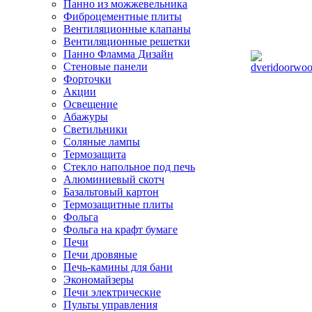
Панно из можжевельника
Фиброцементные плиты
Вентиляционные клапаны
Вентиляционные решетки
Панно Фламма Дизайн
Стеновые панели
Форточки
Акции
Освещение
Абажуры
Светильники
Соляные лампы
Термозащита
Стекло напольное под печь
Алюминиевый скотч
Базальтовый картон
Термозащитные плиты
Фольга
Фольга на крафт бумаге
Печи
Печи дровяные
Печь-камины для бани
Экономайзеры
Печи электрические
Пульты управления