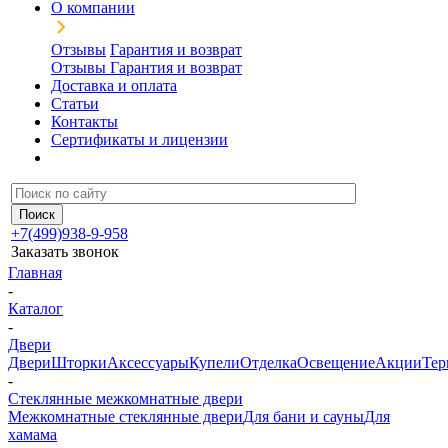
О компании
Отзывы
Гарантия и возврат
Отзывы
Гарантия и возврат
Доставка и оплата
Статьи
Контакты
Сертификаты и лицензии
+7(499)938-9-958
Заказать звонок
Главная
-
Каталог
-
Двери
Двери
Шторки
Аксессуары
Купели
Отделка
Освещение
Акции
Тер
-
Стеклянные межкомнатные двери
Межкомнатные стеклянные двери
Для бани и сауны
Для
хамама