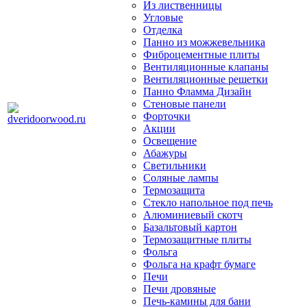
Из лиственницы
Угловые
Отделка
Панно из можжевельника
Фиброцементные плиты
Вентиляционные клапаны
Вентиляционные решетки
Панно Фламма Дизайн
Стеновые панели
Форточки
Акции
Освещение
Абажуры
Светильники
Соляные лампы
Термозащита
Стекло напольное под печь
Алюминиевый скотч
Базальтовый картон
Термозащитные плиты
Фольга
Фольга на крафт бумаге
Печи
Печи дровяные
Печь-камины для бани