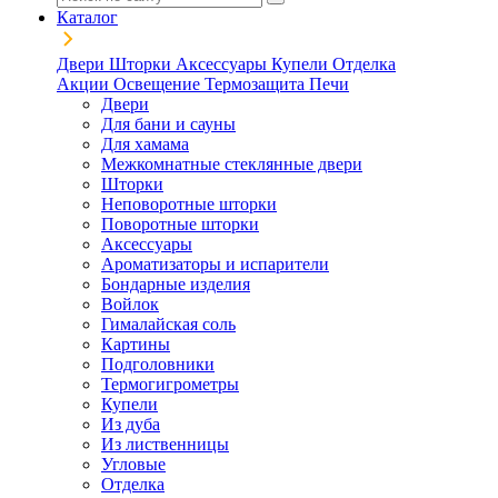
Каталог
Двери
Шторки
Аксессуары
Купели
Отделка
Акции
Освещение
Термозащита
Печи
Двери
Для бани и сауны
Для хамама
Межкомнатные стеклянные двери
Шторки
Неповоротные шторки
Поворотные шторки
Аксессуары
Ароматизаторы и испарители
Бондарные изделия
Войлок
Гималайская соль
Картины
Подголовники
Термогигрометры
Купели
Из дуба
Из лиственницы
Угловые
Отделка