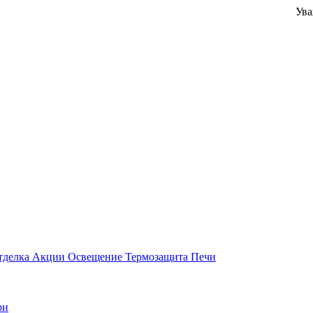
Уважаемые 
тделка
Акции
Освещение
Термозащита
Печи
ри