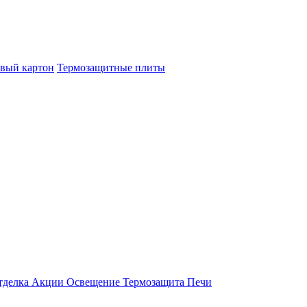
овый картон
Термозащитные плиты
тделка
Акции
Освещение
Термозащита
Печи