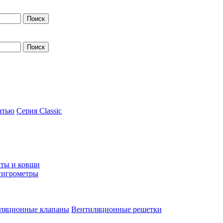
атью
Серия Classic
ты и ковши
гигрометры
ляционные клапаны
Вентиляционные решетки