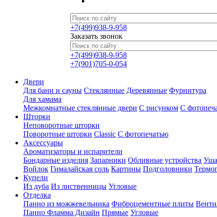
+7(499)938-9-958
Заказать звонок
+7(499)938-9-958
+7(901)705-0-054
Двери
Для бани и сауны
Стеклянные
Деревянные
Фурнитура
Для хамама
Межкомнатные стеклянные двери
С рисунком
С фотопеч
Шторки
Неповоротные шторки
Поворотные шторки
Classic
С фотопечатью
Аксессуары
Ароматизаторы и испарители
Бондарные изделия
Запарники
Обливные устройства
Уша
Войлок
Гималайская соль
Картины
Подголовники
Термо
Купели
Из дуба
Из лиственницы
Угловые
Отделка
Панно из можжевельника
Фиброцементные плиты
Венти
Панно Фламма Дизайн
Прямые
Угловые