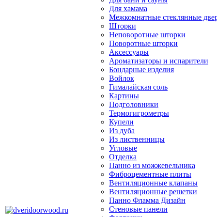
Для хамама
Межкомнатные стеклянные две
Шторки
Неповоротные шторки
Поворотные шторки
Аксессуары
Ароматизаторы и испарители
Бондарные изделия
Войлок
Гималайская соль
Картины
Подголовники
Термогигрометры
Купели
Из дуба
Из лиственницы
Угловые
Отделка
Панно из можжевельника
Фиброцементные плиты
Вентиляционные клапаны
Вентиляционные решетки
Панно Фламма Дизайн
Стеновые панели