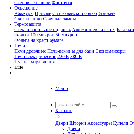
Стеновые панели
Форточки
Освещение
Абажуры
Прямые
С гималайской солью
Угловые
Светильники
Соляные лампы
Термозащита
Стекло напольное под печь
Алюминиевый скотч
Базальт
Фольга
100 микрон
50 микрон
Фольга на крафт бумаге
Печи
Печи дровяные
Печь-камины для бани
Экономайзеры
Печи электрические
220 В
380 В
Пульты управления
Еще
Меню
Каталог
Двери
Шторки
Аксессуары
Купели
О
Двери
Для бани и сауны