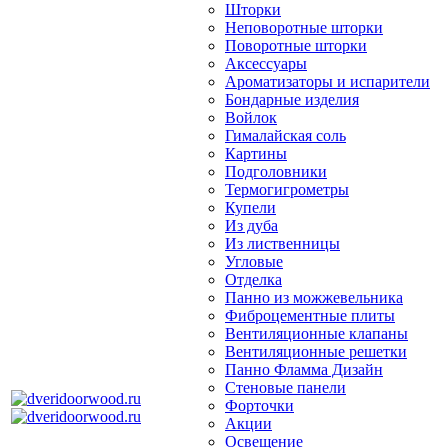
Шторки
Неповоротные шторки
Поворотные шторки
Аксессуары
Ароматизаторы и испарители
Бондарные изделия
Войлок
Гималайская соль
Картины
Подголовники
Термогигрометры
Купели
Из дуба
Из лиственницы
Угловые
Отделка
Панно из можжевельника
Фиброцементные плиты
Вентиляционные клапаны
Вентиляционные решетки
Панно Фламма Дизайн
Стеновые панели
Форточки
Акции
Освещение