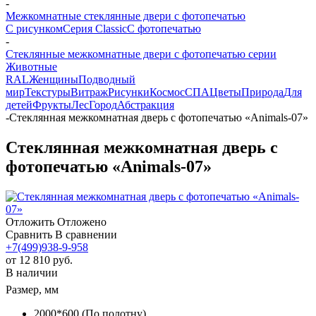
-
Межкомнатные стеклянные двери с фотопечатью
С рисунком
Серия Classic
С фотопечатью
-
Стеклянные межкомнатные двери с фотопечатью серии
Животные
RAL
Женщины
Подводный
мир
Текстуры
Витраж
Рисунки
Космос
СПА
Цветы
Природа
Для
детей
Фрукты
Лес
Город
Абстракция
-
Стеклянная межкомнатная дверь с фотопечатью «Animals-07»
Стеклянная межкомнатная дверь с
фотопечатью «Animals-07»
Отложить
Отложено
Сравнить
В сравнении
+7(499)938-9-958
от
12 810 руб.
В наличии
Размер, мм
2000*600 (По полотну)