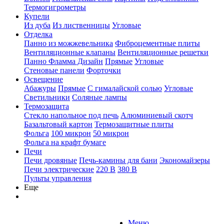
Термогигрометры
Купели
Из дуба
Из лиственницы
Угловые
Отделка
Панно из можжевельника
Фиброцементные плиты
Вентиляционные клапаны
Вентиляционные решетки
Панно Фламма Дизайн
Прямые
Угловые
Стеновые панели
Форточки
Освещение
Абажуры
Прямые
С гималайской солью
Угловые
Светильники
Соляные лампы
Термозащита
Стекло напольное под печь
Алюминиевый скотч
Базальтовый картон
Термозащитные плиты
Фольга
100 микрон
50 микрон
Фольга на крафт бумаге
Печи
Печи дровяные
Печь-камины для бани
Экономайзеры
Печи электрические
220 В
380 В
Пульты управления
Еще
Меню