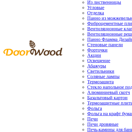
Из лиственницы
Угловые
Отделка
Панно из можжевель
Фиброцементные пл
Вентиляционные кла
Вентиляционные реш
Панно Фламма Дизай
Стеновые панели
Форточки
Акции
Освещение
Абажуры
Светильники
Соляные лампы
Термозащита
Стекло напольное под
Алюминиевый скотч
Базальтовый картон
Термозащитные плит
Фольга
Фольга на крафт бума
Печи
Печи дровяные
Печь-камины для бан