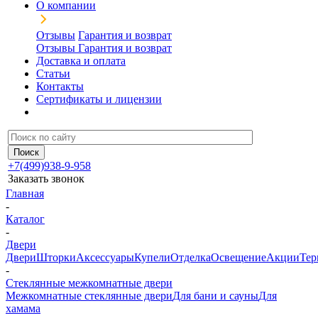
О компании
Отзывы
Гарантия и возврат
Отзывы
Гарантия и возврат
Доставка и оплата
Статьи
Контакты
Сертификаты и лицензии
+7(499)938-9-958
Заказать звонок
Главная
-
Каталог
-
Двери
Двери
Шторки
Аксессуары
Купели
Отделка
Освещение
Акции
Тер
-
Стеклянные межкомнатные двери
Межкомнатные стеклянные двери
Для бани и сауны
Для
хамама