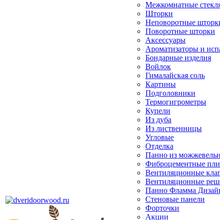
Межкомнатные стекл
Шторки
Неповоротные шторк
Поворотные шторки
Аксессуары
Ароматизаторы и исп
Бондарные изделия
Войлок
Гималайская соль
Картины
Подголовники
Термогигрометры
Купели
Из дуба
Из лиственницы
Угловые
Отделка
Панно из можжевель
Фиброцементные пл
Вентиляционные кла
Вентиляционные реш
Панно Фламма Дизай
Стеновые панели
Форточки
Акции