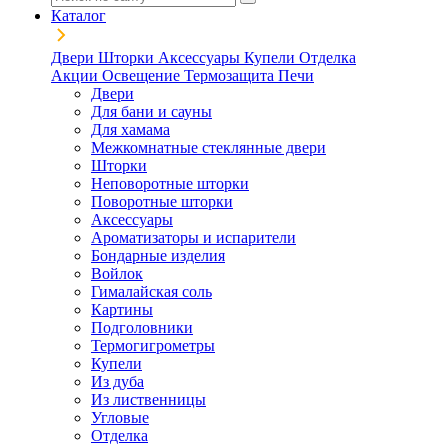
Каталог
Двери
Шторки
Аксессуары
Купели
Отделка
Акции
Освещение
Термозащита
Печи
Двери
Для бани и сауны
Для хамама
Межкомнатные стеклянные двери
Шторки
Неповоротные шторки
Поворотные шторки
Аксессуары
Ароматизаторы и испарители
Бондарные изделия
Войлок
Гималайская соль
Картины
Подголовники
Термогигрометры
Купели
Из дуба
Из лиственницы
Угловые
Отделка