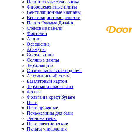
Панно из можжевельника
Фиброцементные плиты
Вентиляционные клапаны
Вентиляционные решетки
Панно Фламма Дизайн
Стеновые панели
Форточки
Акции
Освещение
Абажуры
Светильники
Соляные лампы
Термозащита
Стекло напольное под печь
Алюминиевый скотч
Базальтовый картон
Термозащитные плиты
Фольга
Фольга на крафт бумаге
Печи
Печи дровяные
Печь-камины для бани
Экономайзеры
Печи электрические
Пульты управления