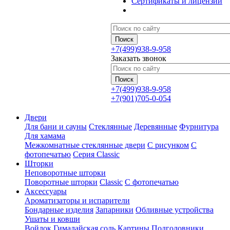
Сертификаты и лицензии
+7(499)938-9-958
Заказать звонок
+7(499)938-9-958
+7(901)705-0-054
Двери
Для бани и сауны
Стеклянные
Деревянные
Фурнитура
Для хамама
Межкомнатные стеклянные двери
С рисунком
С
фотопечатью
Серия Classic
Шторки
Неповоротные шторки
Поворотные шторки
Classic
С фотопечатью
Аксессуары
Ароматизаторы и испарители
Бондарные изделия
Запарники
Обливные устройства
Ушаты и ковши
Войлок
Гималайская соль
Картины
Подголовники