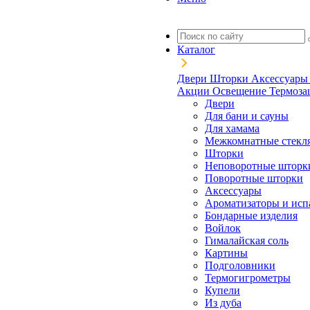
Каталог
Двери
Шторки
Аксессуар
Акции
Освещение
Термоз
Двери
Для бани и сауны
Для хамама
Межкомнатные стекл
Шторки
Неповоротные шторк
Поворотные шторки
Аксессуары
Ароматизаторы и исп
Бондарные изделия
Войлок
Гималайская соль
Картины
Подголовники
Термогигрометры
Купели
Из дуба