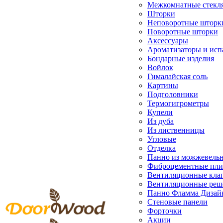
Межкомнатные стекл
Шторки
Неповоротные шторк
Поворотные шторки
Аксессуары
Ароматизаторы и исп
Бондарные изделия
Войлок
Гималайская соль
Картины
Подголовники
Термогигрометры
Купели
Из дуба
Из лиственницы
Угловые
Отделка
Панно из можжевель
Фиброцементные пл
Вентиляционные кла
Вентиляционные реш
Панно Фламма Дизай
Стеновые панели
Форточки
Акции