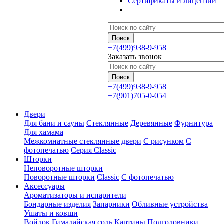
Сертификаты и лицензии
+7(499)938-9-958
Заказать звонок
+7(499)938-9-958
+7(901)705-0-054
Двери
Для бани и сауны
Стеклянные
Деревянные
Фурнитура
Для хамама
Межкомнатные стеклянные двери
С рисунком
С
фотопечатью
Серия Classic
Шторки
Неповоротные шторки
Поворотные шторки
Classic
С фотопечатью
Аксессуары
Ароматизаторы и испарители
Бондарные изделия
Запарники
Обливные устройства
Ушаты и ковши
Войлок
Гималайская соль
Картины
Подголовники