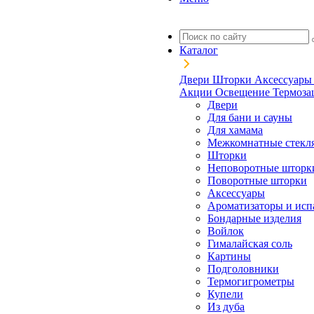
Каталог
Двери
Шторки
Аксессуар
Акции
Освещение
Термоз
Двери
Для бани и сауны
Для хамама
Межкомнатные стекл
Шторки
Неповоротные шторк
Поворотные шторки
Аксессуары
Ароматизаторы и исп
Бондарные изделия
Войлок
Гималайская соль
Картины
Подголовники
Термогигрометры
Купели
Из дуба