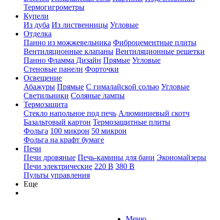
Термогигрометры
Купели
Из дуба
Из лиственницы
Угловые
Отделка
Панно из можжевельника
Фиброцементные плиты
Вентиляционные клапаны
Вентиляционные решетки
Панно Фламма Дизайн
Прямые
Угловые
Стеновые панели
Форточки
Освещение
Абажуры
Прямые
С гималайской солью
Угловые
Светильники
Соляные лампы
Термозащита
Стекло напольное под печь
Алюминиевый скотч
Базальтовый картон
Термозащитные плиты
Фольга
100 микрон
50 микрон
Фольга на крафт бумаге
Печи
Печи дровяные
Печь-камины для бани
Экономайзеры
Печи электрические
220 В
380 В
Пульты управления
Еще
Меню