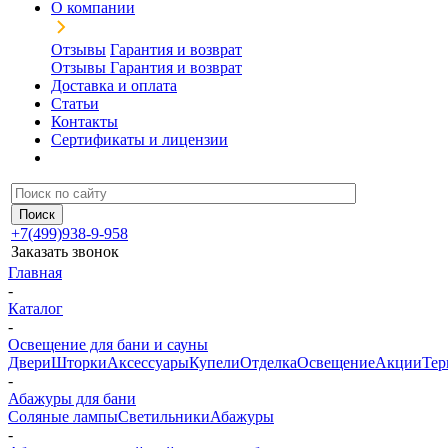
О компании
Отзывы
Гарантия и возврат
Отзывы
Гарантия и возврат
Доставка и оплата
Статьи
Контакты
Сертификаты и лицензии
+7(499)938-9-958
Заказать звонок
Главная
-
Каталог
-
Освещение для бани и сауны
Двери
Шторки
Аксессуары
Купели
Отделка
Освещение
Акции
Тер
-
Абажуры для бани
Соляные лампы
Светильники
Абажуры
-