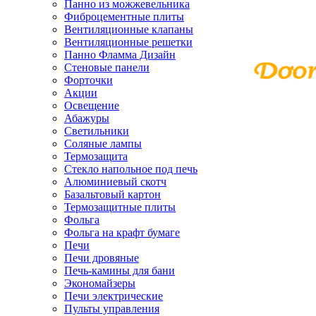
Панно из можжевельника
Фиброцементные плиты
Вентиляционные клапаны
Вентиляционные решетки
Панно Фламма Дизайн
Стеновые панели
Форточки
Акции
Освещение
Абажуры
Светильники
Соляные лампы
Термозащита
Стекло напольное под печь
Алюминиевый скотч
Базальтовый картон
Термозащитные плиты
Фольга
Фольга на крафт бумаге
Печи
Печи дровяные
Печь-камины для бани
Экономайзеры
Печи электрические
Пульты управления