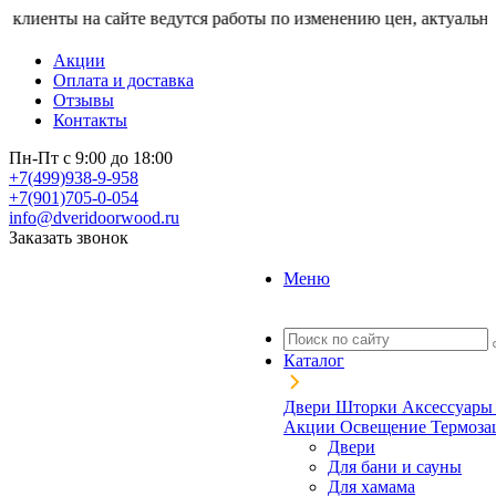
ты на сайте ведутся работы по изменению цен, актуальную стои
Акции
Оплата и доставка
Отзывы
Контакты
Пн-Пт с 9:00 до 18:00
+7(499)938-9-958
+7(901)705-0-054
info@dveridoorwood.ru
Заказать звонок
Меню
Каталог
Двери
Шторки
Аксессуар
Акции
Освещение
Термоз
Двери
Для бани и сауны
Для хамама