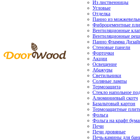
Из лиственницы
Угловые
Отделка
Панно из можжевель
Фиброцементные пл
Вентиляционные кла
Вентиляционные реш
Панно Фламма Дизай
Стеновые панели
Форточки
Акции
Освещение
Абажуры
Светильники
Соляные лампы
Термозащита
Стекло напольное под
Алюминиевый скотч
Базальтовый картон
Термозащитные плит
Фольга
Фольга на крафт бума
Печи
Печи дровяные
Печь-камины для бан