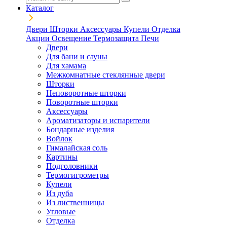
Каталог
Двери
Шторки
Аксессуары
Купели
Отделка
Акции
Освещение
Термозащита
Печи
Двери
Для бани и сауны
Для хамама
Межкомнатные стеклянные двери
Шторки
Неповоротные шторки
Поворотные шторки
Аксессуары
Ароматизаторы и испарители
Бондарные изделия
Войлок
Гималайская соль
Картины
Подголовники
Термогигрометры
Купели
Из дуба
Из лиственницы
Угловые
Отделка