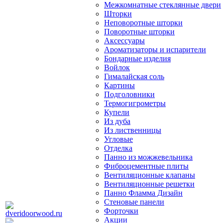
Межкомнатные стеклянные двери
Шторки
Неповоротные шторки
Поворотные шторки
Аксессуары
Ароматизаторы и испарители
Бондарные изделия
Войлок
Гималайская соль
Картины
Подголовники
Термогигрометры
Купели
Из дуба
Из лиственницы
Угловые
Отделка
Панно из можжевельника
Фиброцементные плиты
Вентиляционные клапаны
Вентиляционные решетки
Панно Фламма Дизайн
Стеновые панели
Форточки
Акции