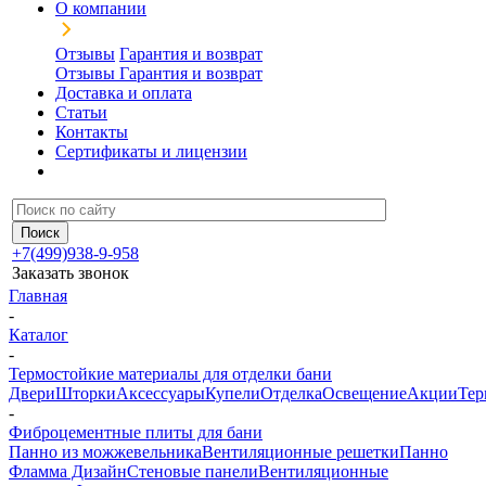
О компании
Отзывы
Гарантия и возврат
Отзывы
Гарантия и возврат
Доставка и оплата
Статьи
Контакты
Сертификаты и лицензии
+7(499)938-9-958
Заказать звонок
Главная
-
Каталог
-
Термостойкие материалы для отделки бани
Двери
Шторки
Аксессуары
Купели
Отделка
Освещение
Акции
Тер
-
Фиброцементные плиты для бани
Панно из можжевельника
Вентиляционные решетки
Панно
Фламма Дизайн
Стеновые панели
Вентиляционные