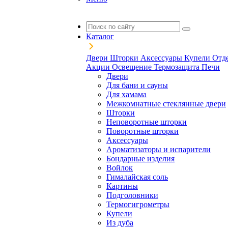
Каталог
Двери
Шторки
Аксессуары
Купели
Отд
Акции
Освещение
Термозащита
Печи
Двери
Для бани и сауны
Для хамама
Межкомнатные стеклянные двери
Шторки
Неповоротные шторки
Поворотные шторки
Аксессуары
Ароматизаторы и испарители
Бондарные изделия
Войлок
Гималайская соль
Картины
Подголовники
Термогигрометры
Купели
Из дуба