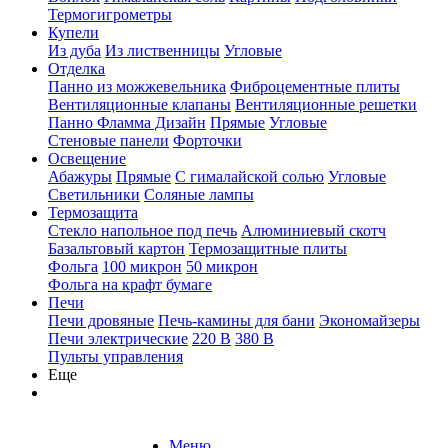
Термогигрометры
Купели
Из дуба
Из лиственницы
Угловые
Отделка
Панно из можжевельника
Фиброцементные плиты
Вентиляционные клапаны
Вентиляционные решетки
Панно Фламма Дизайн
Прямые
Угловые
Стеновые панели
Форточки
Освещение
Абажуры
Прямые
С гималайской солью
Угловые
Светильники
Соляные лампы
Термозащита
Стекло напольное под печь
Алюминиевый скотч
Базальтовый картон
Термозащитные плиты
Фольга
100 микрон
50 микрон
Фольга на крафт бумаге
Печи
Печи дровяные
Печь-камины для бани
Экономайзеры
Печи электрические
220 В
380 В
Пульты управления
Еще
Меню