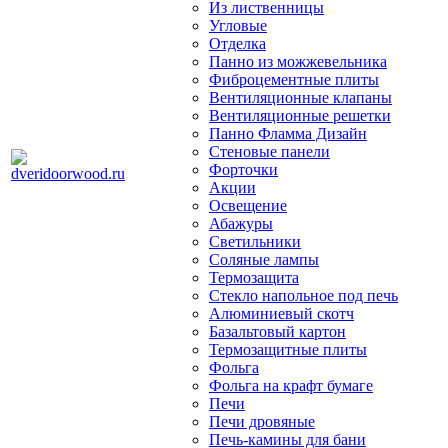
Из лиственницы
Угловые
Отделка
Панно из можжевельника
Фиброцементные плиты
Вентиляционные клапаны
Вентиляционные решетки
Панно Фламма Дизайн
Стеновые панели
Форточки
Акции
Освещение
Абажуры
Светильники
Соляные лампы
Термозащита
Стекло напольное под печь
Алюминиевый скотч
Базальтовый картон
Термозащитные плиты
Фольга
Фольга на крафт бумаге
Печи
Печи дровяные
Печь-камины для бани