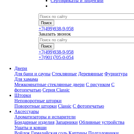
Сертификаты и лицензии
+7(499)938-9-958
Заказать звонок
+7(499)938-9-958
+7(901)705-0-054
Двери
Для бани и сауны
Стеклянные
Деревянные
Фурнитура
Для хамама
Межкомнатные стеклянные двери
С рисунком
С
фотопечатью
Серия Classic
Шторки
Неповоротные шторки
Поворотные шторки
Classic
С фотопечатью
Аксессуары
Ароматизаторы и испарители
Бондарные изделия
Запарники
Обливные устройства
Ушаты и ковши
Войлок
Гималайская соль
Картины
Подголовники