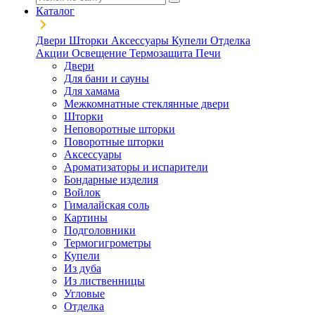
Каталог
Двери
Шторки
Аксессуары
Купели
Отделка
Акции
Освещение
Термозащита
Печи
Двери
Для бани и сауны
Для хамама
Межкомнатные стеклянные двери
Шторки
Неповоротные шторки
Поворотные шторки
Аксессуары
Ароматизаторы и испарители
Бондарные изделия
Войлок
Гималайская соль
Картины
Подголовники
Термогигрометры
Купели
Из дуба
Из лиственницы
Угловые
Отделка