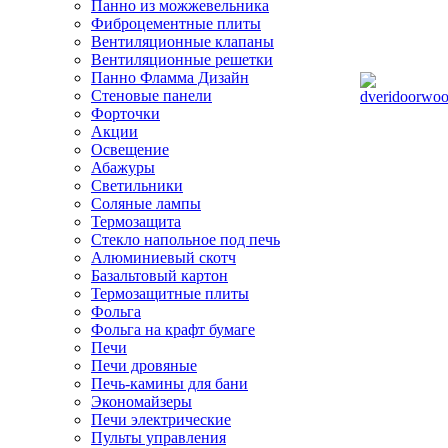
Панно из можжевельника
Фиброцементные плиты
Вентиляционные клапаны
Вентиляционные решетки
Панно Фламма Дизайн
Стеновые панели
Форточки
Акции
Освещение
Абажуры
Светильники
Соляные лампы
Термозащита
Стекло напольное под печь
Алюминиевый скотч
Базальтовый картон
Термозащитные плиты
Фольга
Фольга на крафт бумаге
Печи
Печи дровяные
Печь-камины для бани
Экономайзеры
Печи электрические
Пульты управления