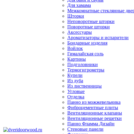
Для хамама
Межкомнатные стеклянные две
Шторки
Неповоротные шторки
Поворотные шторки
Аксессуары
Ароматизаторы и испарители
Бондарные изделия
Войлок
Гималайская соль
Картины
Подголовники
Термогигрометры
Купели
Из дуба
Из лиственницы
Угловые
Отделка
Панно из можжевельника
Фиброцементные плиты
Вентиляционные клапаны
Вентиляционные решетки
Панно Фламма Дизайн
Стеновые панели