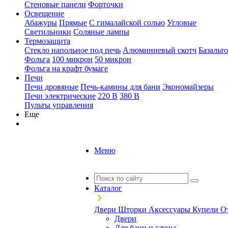
Стеновые панели
Форточки
Освещение
Абажуры
Прямые
С гималайской солью
Угловые
Светильники
Соляные лампы
Термозащита
Стекло напольное под печь
Алюминиевый скотч
Базальт
Фольга
100 микрон
50 микрон
Фольга на крафт бумаге
Печи
Печи дровяные
Печь-камины для бани
Экономайзеры
Печи электрические
220 В
380 В
Пульты управления
Еще
Меню
Каталог
Двери
Шторки
Аксессуары
Купели
О
Двери
Для бани и сауны