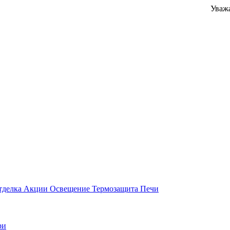
Уважаемые кл
тделка
Акции
Освещение
Термозащита
Печи
ри