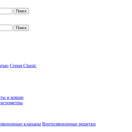
атью
Серия Classic
ты и ковши
гигрометры
ляционные клапаны
Вентиляционные решетки