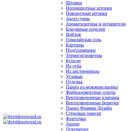
Шторки
Неповоротные шторки
Поворотные шторки
Аксессуары
Ароматизаторы и испарители
Бондарные изделия
Войлок
Гималайская соль
Картины
Подголовники
Термогигрометры
Купели
Из дуба
Из лиственницы
Угловые
Отделка
Панно из можжевельника
Фиброцементные плиты
Вентиляционные клапаны
Вентиляционные решетки
Панно Фламма Дизайн
Стеновые панели
Форточки
Акции
Освещение