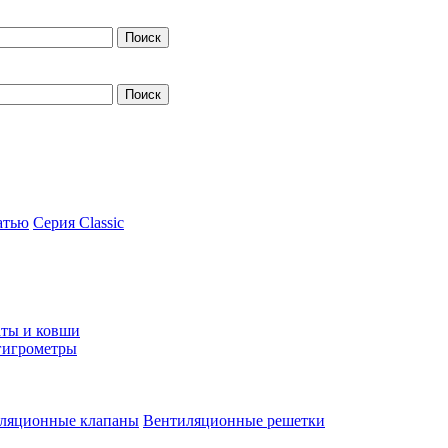
атью
Серия Classic
ты и ковши
гигрометры
ляционные клапаны
Вентиляционные решетки