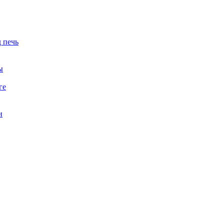
 печь
ы
ге
и