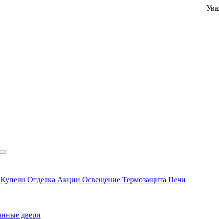
Уважаемые к
ы
Купели
Отделка
Акции
Освещение
Термозащита
Печи
янные двери