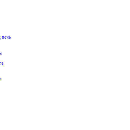
 печь
ы
ге
и