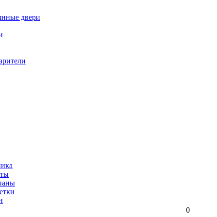
янные двери
и
арители
ника
иты
паны
етки
н
0