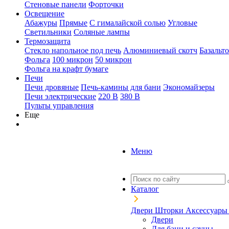
Стеновые панели
Форточки
Освещение
Абажуры
Прямые
С гималайской солью
Угловые
Светильники
Соляные лампы
Термозащита
Стекло напольное под печь
Алюминиевый скотч
Базальт
Фольга
100 микрон
50 микрон
Фольга на крафт бумаге
Печи
Печи дровяные
Печь-камины для бани
Экономайзеры
Печи электрические
220 В
380 В
Пульты управления
Еще
Меню
Каталог
Двери
Шторки
Аксессуар
Двери
Для бани и сауны