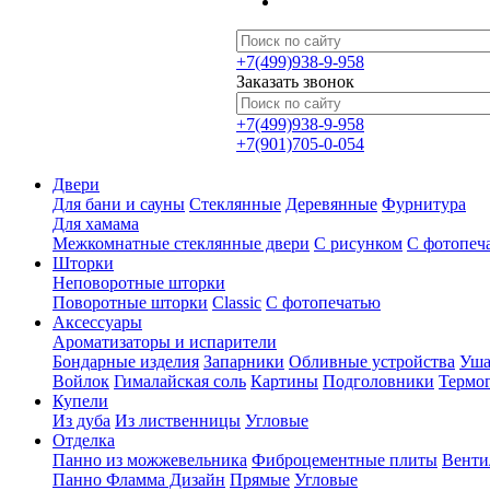
+7(499)938-9-958
Заказать звонок
+7(499)938-9-958
+7(901)705-0-054
Двери
Для бани и сауны
Стеклянные
Деревянные
Фурнитура
Для хамама
Межкомнатные стеклянные двери
С рисунком
С фотопеч
Шторки
Неповоротные шторки
Поворотные шторки
Classic
С фотопечатью
Аксессуары
Ароматизаторы и испарители
Бондарные изделия
Запарники
Обливные устройства
Уша
Войлок
Гималайская соль
Картины
Подголовники
Термо
Купели
Из дуба
Из лиственницы
Угловые
Отделка
Панно из можжевельника
Фиброцементные плиты
Венти
Панно Фламма Дизайн
Прямые
Угловые