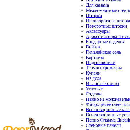
Для хамама
Межкомнатные стекл
Шторки
Неповоротные шторк
Поворотные шторки
Аксессуары
Ароматизаторы и исп
Бондарные изделия
Войлок
Гималайская соль
Картины
Подголовники
Термогигрометры
Купели
Из дуба
Из лиственницы
Угловые
Отделка
Панно из можжевель
Фиброцементные пл
Вентиляционные кла
Вентиляционные реш
Панно Фламма Дизай
Стеновые панели