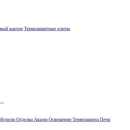
овый картон
Термозащитные плиты
ы
Купели
Отделка
Акции
Освещение
Термозащита
Печи