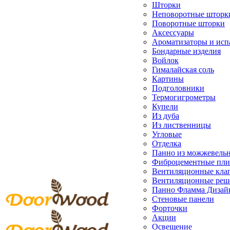
Шторки
Неповоротные шторк
Поворотные шторки
Аксессуары
Ароматизаторы и исп
Бондарные изделия
Войлок
Гималайская соль
Картины
Подголовники
Термогигрометры
Купели
Из дуба
Из лиственницы
Угловые
Отделка
Панно из можжевель
Фиброцементные пл
Вентиляционные кла
Вентиляционные реш
Панно Фламма Дизай
Стеновые панели
Форточки
Акции
Освещение