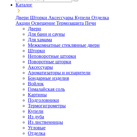
Каталог
Двери
Шторки
Аксессуары
Купели
Отделка
Акции
Освещение
Термозащита
Печи
Двери
Для бани и сауны
Для хамама
Межкомнатные стеклянные двери
Шторки
Неповоротные шторки
Поворотные шторки
Аксессуары
Ароматизаторы и испарители
Бондарные изделия
Войлок
Гималайская соль
Картины
Подголовники
Термогигрометры
Купели
Из дуба
Из лиственницы
Угловые
Отделка