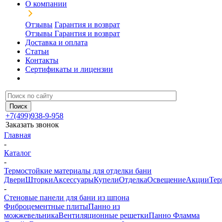
О компании
Отзывы
Гарантия и возврат
Отзывы
Гарантия и возврат
Доставка и оплата
Статьи
Контакты
Сертификаты и лицензии
+7(499)938-9-958
Заказать звонок
Главная
-
Каталог
-
Термостойкие материалы для отделки бани
Двери
Шторки
Аксессуары
Купели
Отделка
Освещение
Акции
Тер
-
Стеновые панели для бани из шпона
Фиброцементные плиты
Панно из
можжевельника
Вентиляционные решетки
Панно Фламма