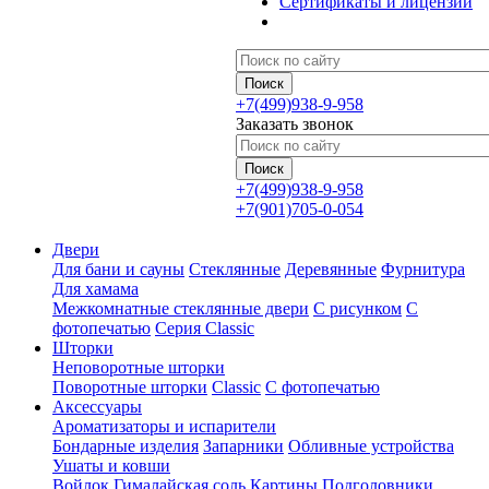
Сертификаты и лицензии
+7(499)938-9-958
Заказать звонок
+7(499)938-9-958
+7(901)705-0-054
Двери
Для бани и сауны
Стеклянные
Деревянные
Фурнитура
Для хамама
Межкомнатные стеклянные двери
С рисунком
С
фотопечатью
Серия Classic
Шторки
Неповоротные шторки
Поворотные шторки
Classic
С фотопечатью
Аксессуары
Ароматизаторы и испарители
Бондарные изделия
Запарники
Обливные устройства
Ушаты и ковши
Войлок
Гималайская соль
Картины
Подголовники