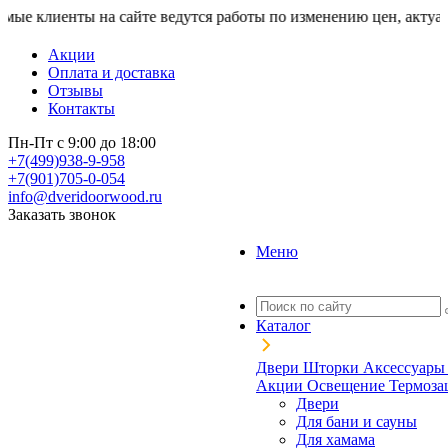
ты на сайте ведутся работы по изменению цен, актуальную стои
Акции
Оплата и доставка
Отзывы
Контакты
Пн-Пт с 9:00 до 18:00
+7(499)938-9-958
+7(901)705-0-054
info@dveridoorwood.ru
Заказать звонок
Меню
Каталог
Двери
Шторки
Аксессуар
Акции
Освещение
Термоз
Двери
Для бани и сауны
Для хамама