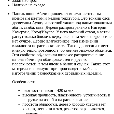
Задать вопрос
Наличие на складе
Панель шпон Абачи привлекает внимание теплым
кремовым цветом и мелкой текстурой. Это тонкий слой
древесины Ayous, известной также под наименованиями
абачи, самба, вава. Дерево распространено в Нигерии,
Камеруне, Кот-д'Ивуаре. У него высокий ствол, а ветви
растут только ближе к верхушке, из-за чего на древесине
нет сучков. Дерево влагостойкое, при изменении
влажности не растрескивается. Также древесина имеет
низкую теплопроводность, об неё невозможно обжечься.
Эти свойства обусловили широкое распространение
шпона абачи при облицовке стен и других
поверхностей, в том числе в банях и саунах. Также этот
материал используют при производстве мебели,
изготовлении разнообразных деревянных изделий.
Особенности:
плотность низкая – 420 кг/м3;
высокая прочность, пластичность, устойчивость к
нагрузке на изгиб и на раскалывание;
простота обработки, дерево хорошо удерживает
крепеж, легко пилится, режется, окрашивается,
полируется.