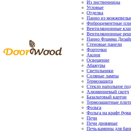
Из лиственницы
Угловые
Отделка
Панно из можжевель
Фиброцементные пл
Вентиляционные кла
Вентиляционные реш
Панно Фламма Дизай
Стеновые панели
Форточки
Акции
Освещение
Абажуры
Светильники
Соляные лампы
Термозащита
Стекло напольное под
Алюминиевый скотч
Базальтовый картон
Термозащитные плит
Фольга
Фольга на крафт бума
Печи
Печи дровяные
Печь-камины для бан