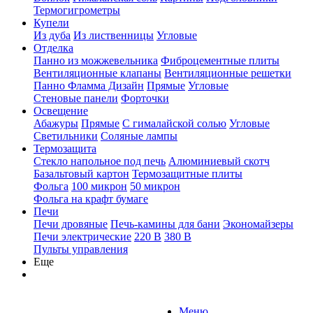
Термогигрометры
Купели
Из дуба
Из лиственницы
Угловые
Отделка
Панно из можжевельника
Фиброцементные плиты
Вентиляционные клапаны
Вентиляционные решетки
Панно Фламма Дизайн
Прямые
Угловые
Стеновые панели
Форточки
Освещение
Абажуры
Прямые
С гималайской солью
Угловые
Светильники
Соляные лампы
Термозащита
Стекло напольное под печь
Алюминиевый скотч
Базальтовый картон
Термозащитные плиты
Фольга
100 микрон
50 микрон
Фольга на крафт бумаге
Печи
Печи дровяные
Печь-камины для бани
Экономайзеры
Печи электрические
220 В
380 В
Пульты управления
Еще
Меню