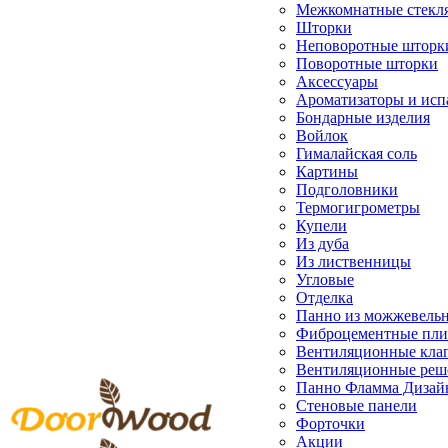
Межкомнатные стекл
Шторки
Неповоротные шторк
Поворотные шторки
Аксессуары
Ароматизаторы и исп
Бондарные изделия
Войлок
Гималайская соль
Картины
Подголовники
Термогигрометры
Купели
Из дуба
Из лиственницы
Угловые
Отделка
Панно из можжевель
Фиброцементные пл
Вентиляционные кла
Вентиляционные реш
Панно Фламма Дизай
Стеновые панели
Форточки
Акции