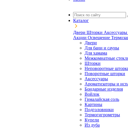
Каталог
Двери
Шторки
Аксессуар
Акции
Освещение
Термоз
Двери
Для бани и сауны
Для хамама
Межкомнатные стекл
Шторки
Неповоротные шторк
Поворотные шторки
Аксессуары
Ароматизаторы и исп
Бондарные изделия
Войлок
Гималайская соль
Картины
Подголовники
Термогигрометры
Купели
Из дуба