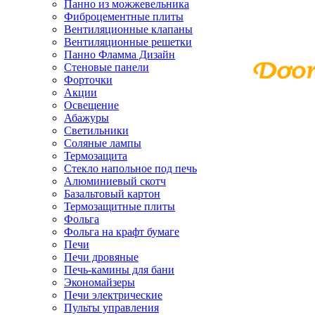
Панно из можжевельника
Фиброцементные плиты
Вентиляционные клапаны
Вентиляционные решетки
Панно Фламма Дизайн
Стеновые панели
Форточки
Акции
Освещение
Абажуры
Светильники
Соляные лампы
Термозащита
Стекло напольное под печь
Алюминиевый скотч
Базальтовый картон
Термозащитные плиты
Фольга
Фольга на крафт бумаге
Печи
Печи дровяные
Печь-камины для бани
Экономайзеры
Печи электрические
Пульты управления