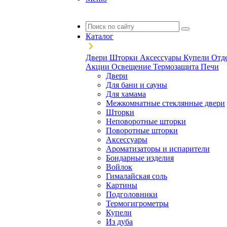
Каталог
Двери
Шторки
Аксессуары
Купели
Отд
Акции
Освещение
Термозащита
Печи
Двери
Для бани и сауны
Для хамама
Межкомнатные стеклянные двери
Шторки
Неповоротные шторки
Поворотные шторки
Аксессуары
Ароматизаторы и испарители
Бондарные изделия
Войлок
Гималайская соль
Картины
Подголовники
Термогигрометры
Купели
Из дуба