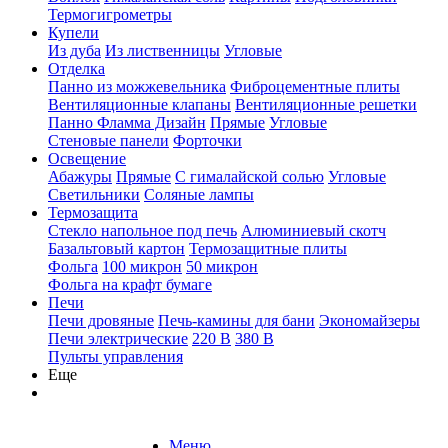
Термогигрометры
Купели
Из дуба
Из лиственницы
Угловые
Отделка
Панно из можжевельника
Фиброцементные плиты
Вентиляционные клапаны
Вентиляционные решетки
Панно Фламма Дизайн
Прямые
Угловые
Стеновые панели
Форточки
Освещение
Абажуры
Прямые
С гималайской солью
Угловые
Светильники
Соляные лампы
Термозащита
Стекло напольное под печь
Алюминиевый скотч
Базальтовый картон
Термозащитные плиты
Фольга
100 микрон
50 микрон
Фольга на крафт бумаге
Печи
Печи дровяные
Печь-камины для бани
Экономайзеры
Печи электрические
220 В
380 В
Пульты управления
Еще
Меню