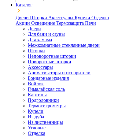
Каталог
Двери
Шторки
Аксессуары
Купели
Отделка
Акции
Освещение
Термозащита
Печи
Двери
Для бани и сауны
Для хамама
Межкомнатные стеклянные двери
Шторки
Неповоротные шторки
Поворотные шторки
Аксессуары
Ароматизаторы и испарители
Бондарные изделия
Войлок
Гималайская соль
Картины
Подголовники
Термогигрометры
Купели
Из дуба
Из лиственницы
Угловые
Отделка