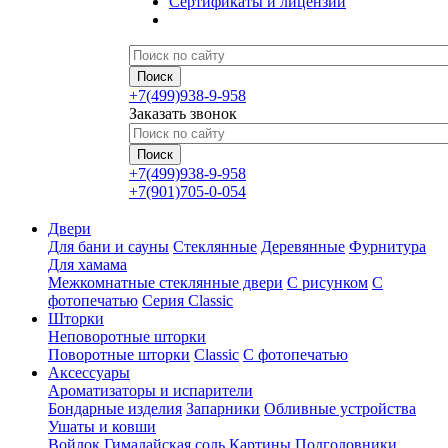
Сертификаты и лицензии
+7(499)938-9-958
Заказать звонок
+7(499)938-9-958
+7(901)705-0-054
Двери
Для бани и сауны
Стеклянные
Деревянные
Фурнитура
Для хамама
Межкомнатные стеклянные двери
С рисунком
С
фотопечатью
Серия Classic
Шторки
Неповоротные шторки
Поворотные шторки
Classic
С фотопечатью
Аксессуары
Ароматизаторы и испарители
Бондарные изделия
Запарники
Обливные устройства
Ушаты и ковши
Войлок
Гималайская соль
Картины
Подголовники