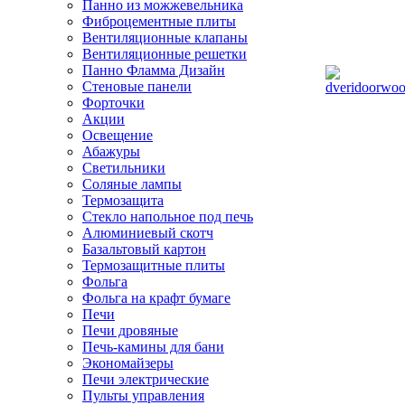
Панно из можжевельника
Фиброцементные плиты
Вентиляционные клапаны
Вентиляционные решетки
Панно Фламма Дизайн
Стеновые панели
Форточки
Акции
Освещение
Абажуры
Светильники
Соляные лампы
Термозащита
Стекло напольное под печь
Алюминиевый скотч
Базальтовый картон
Термозащитные плиты
Фольга
Фольга на крафт бумаге
Печи
Печи дровяные
Печь-камины для бани
Экономайзеры
Печи электрические
Пульты управления