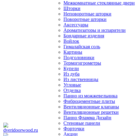
Межкомнатные стеклянные двери
Шторки
Неповоротные шторки
Поворотные шторки
Аксессуары
Ароматизаторы и испарители
Бондарные изделия
Войлок
Гималайская соль
Картины
Подголовники
Термогигрометры
Купели
Из дуба
Из лиственницы
Угловые
Отделка
Панно из можжевельника
Фиброцементные плиты
Вентиляционные клапаны
Вентиляционные решетки
Панно Фламма Дизайн
Стеновые панели
Форточки
Акции