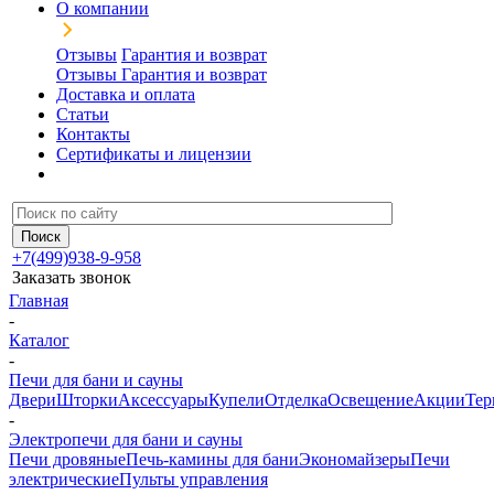
О компании
Отзывы
Гарантия и возврат
Отзывы
Гарантия и возврат
Доставка и оплата
Статьи
Контакты
Сертификаты и лицензии
+7(499)938-9-958
Заказать звонок
Главная
-
Каталог
-
Печи для бани и сауны
Двери
Шторки
Аксессуары
Купели
Отделка
Освещение
Акции
Тер
-
Электропечи для бани и сауны
Печи дровяные
Печь-камины для бани
Экономайзеры
Печи
электрические
Пульты управления