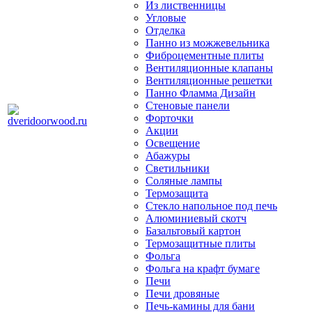
Из лиственницы
Угловые
Отделка
Панно из можжевельника
Фиброцементные плиты
Вентиляционные клапаны
Вентиляционные решетки
Панно Фламма Дизайн
Стеновые панели
Форточки
Акции
Освещение
Абажуры
Светильники
Соляные лампы
Термозащита
Стекло напольное под печь
Алюминиевый скотч
Базальтовый картон
Термозащитные плиты
Фольга
Фольга на крафт бумаге
Печи
Печи дровяные
Печь-камины для бани