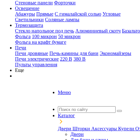
Стеновые панели
Форточки
Освещение
Абажуры
Прямые
С гималайской солью
Угловые
Светильники
Соляные лампы
Термозащита
Стекло напольное под печь
Алюминиевый скотч
Базальт
Фольга
100 микрон
50 микрон
Фольга на крафт бумаге
Печи
Печи дровяные
Печь-камины для бани
Экономайзеры
Печи электрические
220 В
380 В
Пульты управления
Еще
Меню
Каталог
Двери
Шторки
Аксессуары
Купели
О
Двери
Для бани и сауны