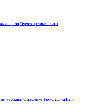
овый картон
Термозащитные плиты
тделка
Акции
Освещение
Термозащита
Печи