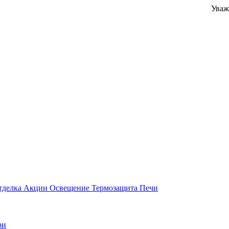
Уважаемые кл
тделка
Акции
Освещение
Термозащита
Печи
ри