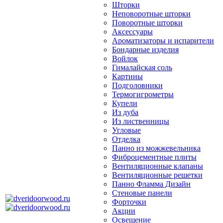
Шторки
Неповоротные шторки
Поворотные шторки
Аксессуары
Ароматизаторы и испарители
Бондарные изделия
Войлок
Гималайская соль
Картины
Подголовники
Термогигрометры
Купели
Из дуба
Из лиственницы
Угловые
Отделка
Панно из можжевельника
Фиброцементные плиты
Вентиляционные клапаны
Вентиляционные решетки
Панно Фламма Дизайн
Стеновые панели
Форточки
Акции
Освещение