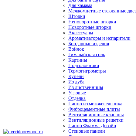
Для хамама
Межкомнатные стеклянные две
Шторки
Неповоротные шторки
Поворотные шторки
Аксессуары
Ароматизаторы и испарители
Бондарные изделия
Войлок
Гималайская соль
Картины
Подголовники
Термогигрометры
Купели
Из дуба
Из лиственницы
Угловые
Отделка
Панно из можжевельника
Фиброцементные плиты
Вентиляционные клапаны
Вентиляционные решетки
Панно Фламма Дизайн
Стеновые панели