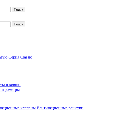
атью
Серия Classic
ты и ковши
гигрометры
ляционные клапаны
Вентиляционные решетки