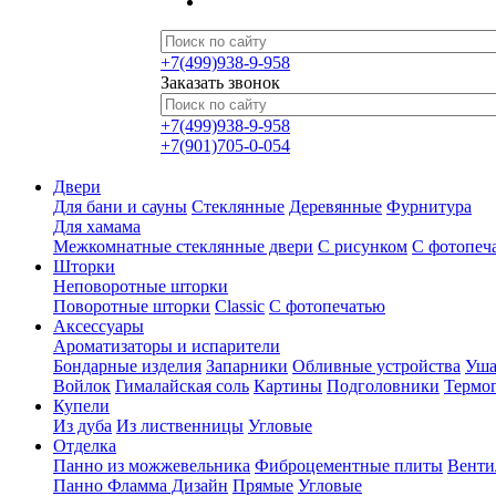
+7(499)938-9-958
Заказать звонок
+7(499)938-9-958
+7(901)705-0-054
Двери
Для бани и сауны
Стеклянные
Деревянные
Фурнитура
Для хамама
Межкомнатные стеклянные двери
С рисунком
С фотопеч
Шторки
Неповоротные шторки
Поворотные шторки
Classic
С фотопечатью
Аксессуары
Ароматизаторы и испарители
Бондарные изделия
Запарники
Обливные устройства
Уша
Войлок
Гималайская соль
Картины
Подголовники
Термо
Купели
Из дуба
Из лиственницы
Угловые
Отделка
Панно из можжевельника
Фиброцементные плиты
Венти
Панно Фламма Дизайн
Прямые
Угловые