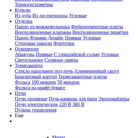
Термогигрометры
Купели
Из дуба
Из лиственницы
Угловые
Отделка
Панно из можжевельника
Фиброцементные плиты
Вентиляционные клапаны
Вентиляционные решетки
Панно Фламма Дизайн
Прямые
Угловые
Стеновые панели
Форточки
Освещение
Абажуры
Прямые
С гималайской солью
Угловые
Светильники
Соляные лампы
Термозащита
Стекло напольное под печь
Алюминиевый скотч
Базальтовый картон
Термозащитные плиты
Фольга
100 микрон
50 микрон
Фольга на крафт бумаге
Печи
Печи дровяные
Печь-камины для бани
Экономайзеры
Печи электрические
220 В
380 В
Пульты управления
Еще
Меню