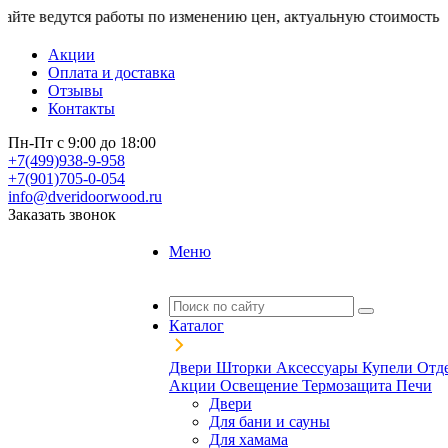
тся работы по изменению цен, актуальную стоимость уточняйте 
Акции
Оплата и доставка
Отзывы
Контакты
Пн-Пт с 9:00 до 18:00
+7(499)938-9-958
+7(901)705-0-054
info@dveridoorwood.ru
Заказать звонок
Меню
Каталог
Двери
Шторки
Аксессуары
Купели
Отд
Акции
Освещение
Термозащита
Печи
Двери
Для бани и сауны
Для хамама