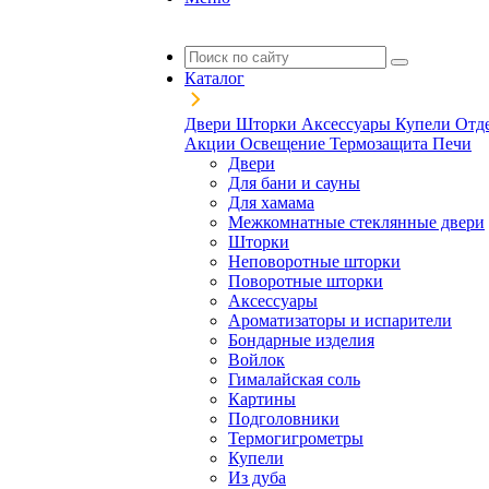
Каталог
Двери
Шторки
Аксессуары
Купели
Отд
Акции
Освещение
Термозащита
Печи
Двери
Для бани и сауны
Для хамама
Межкомнатные стеклянные двери
Шторки
Неповоротные шторки
Поворотные шторки
Аксессуары
Ароматизаторы и испарители
Бондарные изделия
Войлок
Гималайская соль
Картины
Подголовники
Термогигрометры
Купели
Из дуба