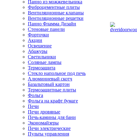
Панно из можжевельника
Фиброцементные плиты
Вентиляционные клапаны
Вентиляционные решетки
Панно Фламма Дизайн
Стеновые панели
Форточки
Акции
Освещение
Абажуры
Светильники
Соляные лампы
Термозащита
Стекло напольное под печь
Алюминиевый скотч
Базальтовый картон
Термозащитные плиты
Фольга
Фольга на крафт бумаге
Печи
Печи дровяные
Печь-камины для бани
Экономайзеры
Печи электрические
Пульты управления