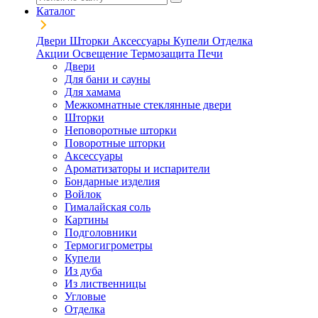
Каталог
Двери
Шторки
Аксессуары
Купели
Отделка
Акции
Освещение
Термозащита
Печи
Двери
Для бани и сауны
Для хамама
Межкомнатные стеклянные двери
Шторки
Неповоротные шторки
Поворотные шторки
Аксессуары
Ароматизаторы и испарители
Бондарные изделия
Войлок
Гималайская соль
Картины
Подголовники
Термогигрометры
Купели
Из дуба
Из лиственницы
Угловые
Отделка