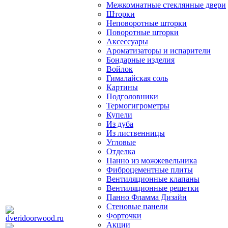
Межкомнатные стеклянные двери
Шторки
Неповоротные шторки
Поворотные шторки
Аксессуары
Ароматизаторы и испарители
Бондарные изделия
Войлок
Гималайская соль
Картины
Подголовники
Термогигрометры
Купели
Из дуба
Из лиственницы
Угловые
Отделка
Панно из можжевельника
Фиброцементные плиты
Вентиляционные клапаны
Вентиляционные решетки
Панно Фламма Дизайн
Стеновые панели
Форточки
Акции