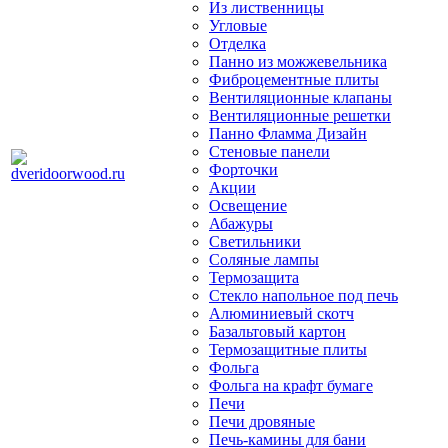
Из лиственницы
Угловые
Отделка
Панно из можжевельника
Фиброцементные плиты
Вентиляционные клапаны
Вентиляционные решетки
Панно Фламма Дизайн
Стеновые панели
Форточки
Акции
Освещение
Абажуры
Светильники
Соляные лампы
Термозащита
Стекло напольное под печь
Алюминиевый скотч
Базальтовый картон
Термозащитные плиты
Фольга
Фольга на крафт бумаге
Печи
Печи дровяные
Печь-камины для бани