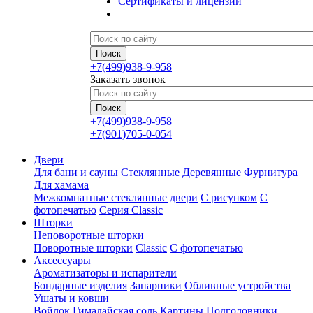
Сертификаты и лицензии
+7(499)938-9-958
Заказать звонок
+7(499)938-9-958
+7(901)705-0-054
Двери
Для бани и сауны
Стеклянные
Деревянные
Фурнитура
Для хамама
Межкомнатные стеклянные двери
С рисунком
С
фотопечатью
Серия Classic
Шторки
Неповоротные шторки
Поворотные шторки
Classic
С фотопечатью
Аксессуары
Ароматизаторы и испарители
Бондарные изделия
Запарники
Обливные устройства
Ушаты и ковши
Войлок
Гималайская соль
Картины
Подголовники