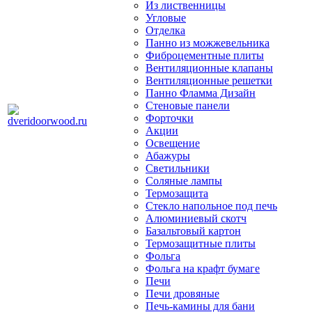
Из лиственницы
Угловые
Отделка
Панно из можжевельника
Фиброцементные плиты
Вентиляционные клапаны
Вентиляционные решетки
Панно Фламма Дизайн
Стеновые панели
Форточки
Акции
Освещение
Абажуры
Светильники
Соляные лампы
Термозащита
Стекло напольное под печь
Алюминиевый скотч
Базальтовый картон
Термозащитные плиты
Фольга
Фольга на крафт бумаге
Печи
Печи дровяные
Печь-камины для бани