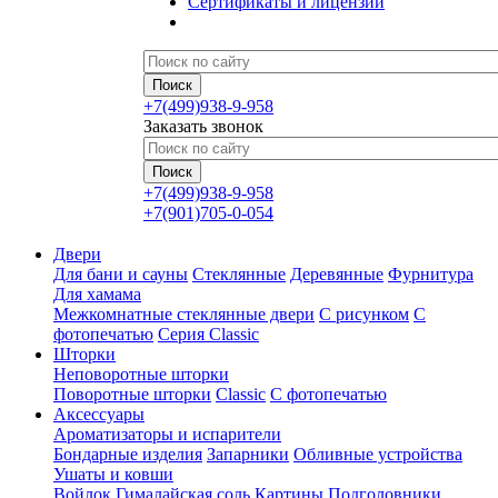
Сертификаты и лицензии
+7(499)938-9-958
Заказать звонок
+7(499)938-9-958
+7(901)705-0-054
Двери
Для бани и сауны
Стеклянные
Деревянные
Фурнитура
Для хамама
Межкомнатные стеклянные двери
С рисунком
С
фотопечатью
Серия Classic
Шторки
Неповоротные шторки
Поворотные шторки
Classic
С фотопечатью
Аксессуары
Ароматизаторы и испарители
Бондарные изделия
Запарники
Обливные устройства
Ушаты и ковши
Войлок
Гималайская соль
Картины
Подголовники