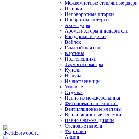
Межкомнатные стеклянные двери
Шторки
Неповоротные шторки
Поворотные шторки
Аксессуары
Ароматизаторы и испарители
Бондарные изделия
Войлок
Гималайская соль
Картины
Подголовники
Термогигрометры
Купели
Из дуба
Из лиственницы
Угловые
Отделка
Панно из можжевельника
Фиброцементные плиты
Вентиляционные клапаны
Вентиляционные решетки
Панно Фламма Дизайн
Стеновые панели
Форточки
Акции