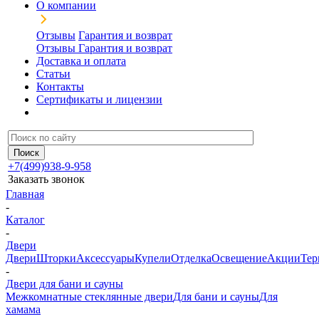
О компании
Отзывы
Гарантия и возврат
Отзывы
Гарантия и возврат
Доставка и оплата
Статьи
Контакты
Сертификаты и лицензии
+7(499)938-9-958
Заказать звонок
Главная
-
Каталог
-
Двери
Двери
Шторки
Аксессуары
Купели
Отделка
Освещение
Акции
Тер
-
Двери для бани и сауны
Межкомнатные стеклянные двери
Для бани и сауны
Для
хамама