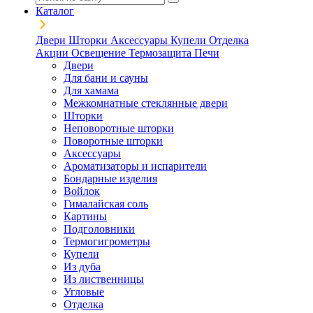
Каталог
Двери
Шторки
Аксессуары
Купели
Отделка
Акции
Освещение
Термозащита
Печи
Двери
Для бани и сауны
Для хамама
Межкомнатные стеклянные двери
Шторки
Неповоротные шторки
Поворотные шторки
Аксессуары
Ароматизаторы и испарители
Бондарные изделия
Войлок
Гималайская соль
Картины
Подголовники
Термогигрометры
Купели
Из дуба
Из лиственницы
Угловые
Отделка