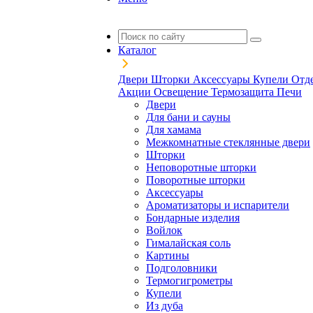
Каталог
Двери
Шторки
Аксессуары
Купели
Отд
Акции
Освещение
Термозащита
Печи
Двери
Для бани и сауны
Для хамама
Межкомнатные стеклянные двери
Шторки
Неповоротные шторки
Поворотные шторки
Аксессуары
Ароматизаторы и испарители
Бондарные изделия
Войлок
Гималайская соль
Картины
Подголовники
Термогигрометры
Купели
Из дуба