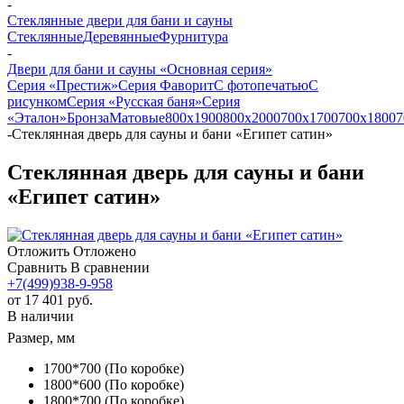
-
Стеклянные двери для бани и сауны
Стеклянные
Деревянные
Фурнитура
-
Двери для бани и сауны «Основная серия»
Серия «Престиж»
Серия Фаворит
С фотопечатью
С
рисунком
Серия «Русская баня»
Серия
«Эталон»
Бронза
Матовые
800х1900
800х2000
700х1700
700х1800
7
-
Стеклянная дверь для сауны и бани «Египет сатин»
Стеклянная дверь для сауны и бани
«Египет сатин»
Отложить
Отложено
Сравнить
В сравнении
+7(499)938-9-958
от
17 401 руб.
В наличии
Размер, мм
1700*700 (По коробке)
1800*600 (По коробке)
1800*700 (По коробке)