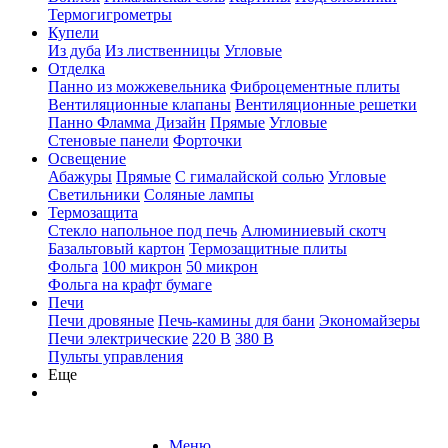
Термогигрометры
Купели
Из дуба
Из лиственницы
Угловые
Отделка
Панно из можжевельника
Фиброцементные плиты
Вентиляционные клапаны
Вентиляционные решетки
Панно Фламма Дизайн
Прямые
Угловые
Стеновые панели
Форточки
Освещение
Абажуры
Прямые
С гималайской солью
Угловые
Светильники
Соляные лампы
Термозащита
Стекло напольное под печь
Алюминиевый скотч
Базальтовый картон
Термозащитные плиты
Фольга
100 микрон
50 микрон
Фольга на крафт бумаге
Печи
Печи дровяные
Печь-камины для бани
Экономайзеры
Печи электрические
220 В
380 В
Пульты управления
Еще
Меню