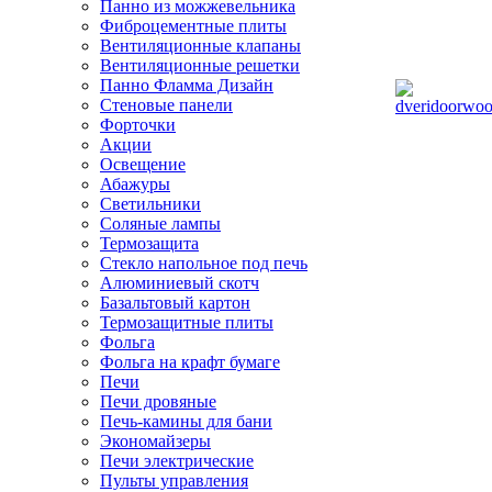
Панно из можжевельника
Фиброцементные плиты
Вентиляционные клапаны
Вентиляционные решетки
Панно Фламма Дизайн
Стеновые панели
Форточки
Акции
Освещение
Абажуры
Светильники
Соляные лампы
Термозащита
Стекло напольное под печь
Алюминиевый скотч
Базальтовый картон
Термозащитные плиты
Фольга
Фольга на крафт бумаге
Печи
Печи дровяные
Печь-камины для бани
Экономайзеры
Печи электрические
Пульты управления