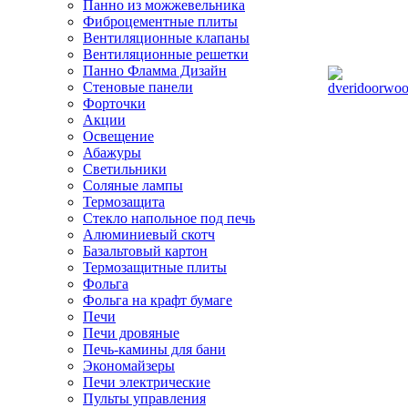
Панно из можжевельника
Фиброцементные плиты
Вентиляционные клапаны
Вентиляционные решетки
Панно Фламма Дизайн
Стеновые панели
Форточки
Акции
Освещение
Абажуры
Светильники
Соляные лампы
Термозащита
Стекло напольное под печь
Алюминиевый скотч
Базальтовый картон
Термозащитные плиты
Фольга
Фольга на крафт бумаге
Печи
Печи дровяные
Печь-камины для бани
Экономайзеры
Печи электрические
Пульты управления