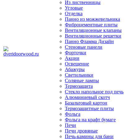
Из лиственницы
Угловые
Отделка
Панно из можжевельника
Фиброцементные плиты
Вентиляционные клапаны
Вентиляционные решетки
Панно Фламма Дизайн
Стеновые панели
Форточки
Акции
Освещение
Абажуры
Светильники
Соляные лампы
Термозащита
Стекло напольное под печь
Алюминиевый скотч
Базальтовый картон
Термозащитные плиты
Фольга
Фольга на крафт бумаге
Печи
Печи дровяные
Печь-камины для бани