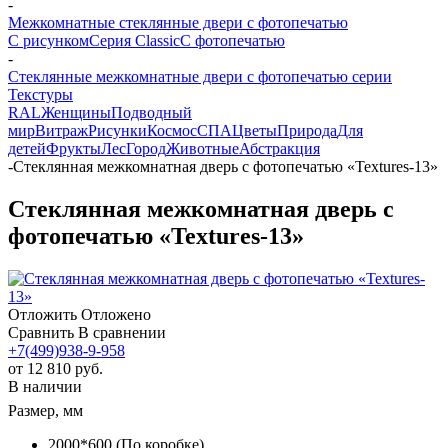
-
Межкомнатные стеклянные двери с фотопечатью
С рисунком
Серия Classic
С фотопечатью
-
Стеклянные межкомнатные двери с фотопечатью серии
Текстуры
RAL
Женщины
Подводный
мир
Витраж
Рисунки
Космос
СПА
Цветы
Природа
Для
детей
Фрукты
Лес
Город
Животные
Абстракция
-
Стеклянная межкомнатная дверь с фотопечатью «Textures-13»
Стеклянная межкомнатная дверь с
фотопечатью «Textures-13»
Отложить
Отложено
Сравнить
В сравнении
+7(499)938-9-958
от
12 810 руб.
В наличии
Размер, мм
2000*600 (По коробке)