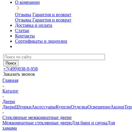
О компании
Отзывы
Гарантия и возврат
Отзывы
Гарантия и возврат
Доставка и оплата
Статьи
Контакты
Сертификаты и лицензии
+7(499)938-9-958
Заказать звонок
Главная
-
Каталог
-
Двери
Двери
Шторки
Аксессуары
Купели
Отделка
Освещение
Акции
Тер
-
Стеклянные межкомнатные двери
Межкомнатные стеклянные двери
Для бани и сауны
Для
хамама