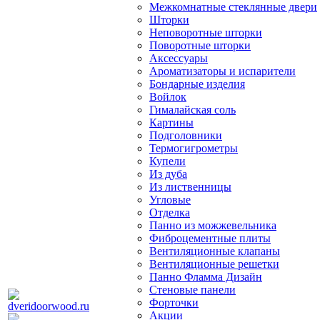
Межкомнатные стеклянные двери
Шторки
Неповоротные шторки
Поворотные шторки
Аксессуары
Ароматизаторы и испарители
Бондарные изделия
Войлок
Гималайская соль
Картины
Подголовники
Термогигрометры
Купели
Из дуба
Из лиственницы
Угловые
Отделка
Панно из можжевельника
Фиброцементные плиты
Вентиляционные клапаны
Вентиляционные решетки
Панно Фламма Дизайн
Стеновые панели
Форточки
Акции