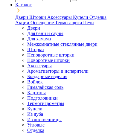
Каталог
Двери
Шторки
Аксессуары
Купели
Отделка
Акции
Освещение
Термозащита
Печи
Двери
Для бани и сауны
Для хамама
Межкомнатные стеклянные двери
Шторки
Неповоротные шторки
Поворотные шторки
Аксессуары
Ароматизаторы и испарители
Бондарные изделия
Войлок
Гималайская соль
Картины
Подголовники
Термогигрометры
Купели
Из дуба
Из лиственницы
Угловые
Отделка