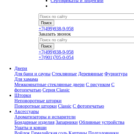
Сертификаты и лицензии
+7(499)938-9-958
Заказать звонок
+7(499)938-9-958
+7(901)705-0-054
Двери
Для бани и сауны
Стеклянные
Деревянные
Фурнитура
Для хамама
Межкомнатные стеклянные двери
С рисунком
С
фотопечатью
Серия Classic
Шторки
Неповоротные шторки
Поворотные шторки
Classic
С фотопечатью
Аксессуары
Ароматизаторы и испарители
Бондарные изделия
Запарники
Обливные устройства
Ушаты и ковши
Войлок
Гималайская соль
Картины
Подголовники