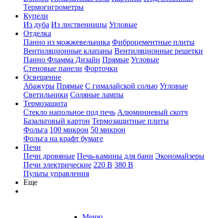
Термогигрометры
Купели
Из дуба
Из лиственницы
Угловые
Отделка
Панно из можжевельника
Фиброцементные плиты
Вентиляционные клапаны
Вентиляционные решетки
Панно Фламма Дизайн
Прямые
Угловые
Стеновые панели
Форточки
Освещение
Абажуры
Прямые
С гималайской солью
Угловые
Светильники
Соляные лампы
Термозащита
Стекло напольное под печь
Алюминиевый скотч
Базальтовый картон
Термозащитные плиты
Фольга
100 микрон
50 микрон
Фольга на крафт бумаге
Печи
Печи дровяные
Печь-камины для бани
Экономайзеры
Печи электрические
220 В
380 В
Пульты управления
Еще
Меню