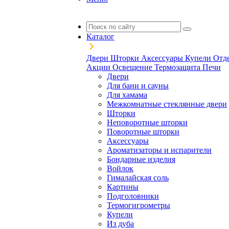
Каталог
Двери
Шторки
Аксессуары
Купели
Отд
Акции
Освещение
Термозащита
Печи
Двери
Для бани и сауны
Для хамама
Межкомнатные стеклянные двери
Шторки
Неповоротные шторки
Поворотные шторки
Аксессуары
Ароматизаторы и испарители
Бондарные изделия
Войлок
Гималайская соль
Картины
Подголовники
Термогигрометры
Купели
Из дуба