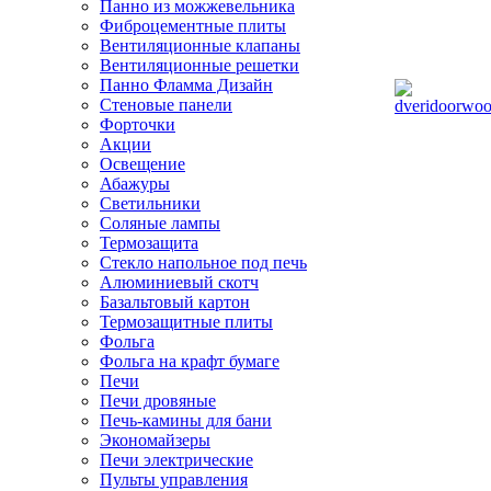
Панно из можжевельника
Фиброцементные плиты
Вентиляционные клапаны
Вентиляционные решетки
Панно Фламма Дизайн
Стеновые панели
Форточки
Акции
Освещение
Абажуры
Светильники
Соляные лампы
Термозащита
Стекло напольное под печь
Алюминиевый скотч
Базальтовый картон
Термозащитные плиты
Фольга
Фольга на крафт бумаге
Печи
Печи дровяные
Печь-камины для бани
Экономайзеры
Печи электрические
Пульты управления