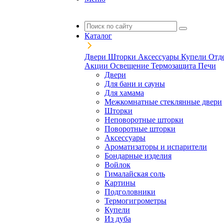
Каталог
Двери
Шторки
Аксессуары
Купели
Отд
Акции
Освещение
Термозащита
Печи
Двери
Для бани и сауны
Для хамама
Межкомнатные стеклянные двери
Шторки
Неповоротные шторки
Поворотные шторки
Аксессуары
Ароматизаторы и испарители
Бондарные изделия
Войлок
Гималайская соль
Картины
Подголовники
Термогигрометры
Купели
Из дуба