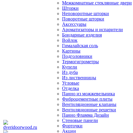
Межкомнатные стеклянные двери
Шторки
Неповоротные шторки
Поворотные шторки
Аксессуары
Ароматизаторы и испарители
Бондарные изделия
Войлок
Гималайская соль
Картины
Подголовники
Термогигрометры
Купели
Из дуба
Из лиственницы
Угловые
Отделка
Панно из можжевельника
Фиброцементные плиты
Вентиляционные клапаны
Вентиляционные решетки
Панно Фламма Дизайн
Стеновые панели
Форточки
Акции