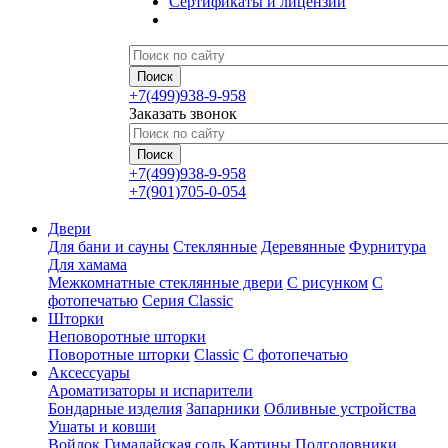
Сертификаты и лицензии
+7(499)938-9-958
Заказать звонок
+7(499)938-9-958
+7(901)705-0-054
Двери
Для бани и сауны
Стеклянные
Деревянные
Фурнитура
Для хамама
Межкомнатные стеклянные двери
С рисунком
С
фотопечатью
Серия Classic
Шторки
Неповоротные шторки
Поворотные шторки
Classic
С фотопечатью
Аксессуары
Ароматизаторы и испарители
Бондарные изделия
Запарники
Обливные устройства
Ушаты и ковши
Войлок
Гималайская соль
Картины
Подголовники