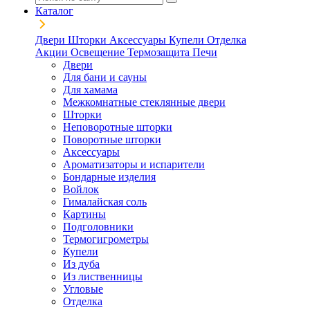
Каталог
Двери
Шторки
Аксессуары
Купели
Отделка
Акции
Освещение
Термозащита
Печи
Двери
Для бани и сауны
Для хамама
Межкомнатные стеклянные двери
Шторки
Неповоротные шторки
Поворотные шторки
Аксессуары
Ароматизаторы и испарители
Бондарные изделия
Войлок
Гималайская соль
Картины
Подголовники
Термогигрометры
Купели
Из дуба
Из лиственницы
Угловые
Отделка