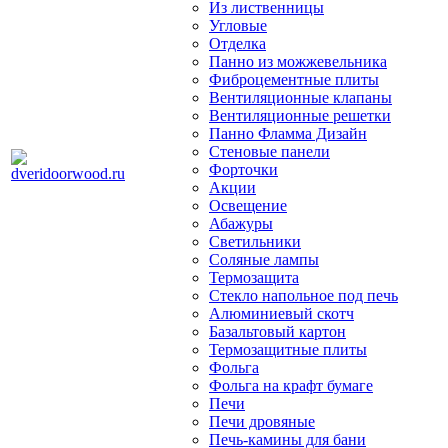
Из лиственницы
Угловые
Отделка
Панно из можжевельника
Фиброцементные плиты
Вентиляционные клапаны
Вентиляционные решетки
Панно Фламма Дизайн
Стеновые панели
Форточки
Акции
Освещение
Абажуры
Светильники
Соляные лампы
Термозащита
Стекло напольное под печь
Алюминиевый скотч
Базальтовый картон
Термозащитные плиты
Фольга
Фольга на крафт бумаге
Печи
Печи дровяные
Печь-камины для бани