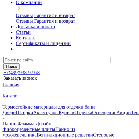
О компании
Отзывы
Гарантия и возврат
Отзывы
Гарантия и возврат
Доставка и оплата
Статьи
Контакты
Сертификаты и лицензии
+7(499)938-9-958
Заказать звонок
Главная
-
Каталог
-
Термостойкие материалы для отделки бани
Двери
Шторки
Аксессуары
Купели
Отделка
Освещение
Акции
Тер
-
Панно Фламма Дизайн
Фиброцементные плиты
Панно из
можжевельника
Вентиляционные решетки
Стеновые