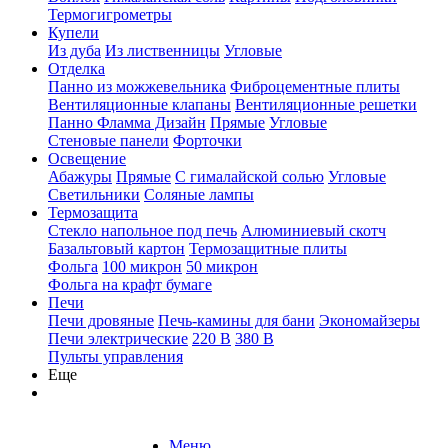
Термогигрометры
Купели
Из дуба
Из лиственницы
Угловые
Отделка
Панно из можжевельника
Фиброцементные плиты
Вентиляционные клапаны
Вентиляционные решетки
Панно Фламма Дизайн
Прямые
Угловые
Стеновые панели
Форточки
Освещение
Абажуры
Прямые
С гималайской солью
Угловые
Светильники
Соляные лампы
Термозащита
Стекло напольное под печь
Алюминиевый скотч
Базальтовый картон
Термозащитные плиты
Фольга
100 микрон
50 микрон
Фольга на крафт бумаге
Печи
Печи дровяные
Печь-камины для бани
Экономайзеры
Печи электрические
220 В
380 В
Пульты управления
Еще
Меню