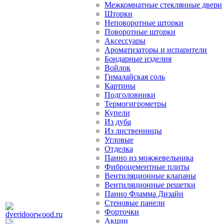
Межкомнатные стеклянные двери
Шторки
Неповоротные шторки
Поворотные шторки
Аксессуары
Ароматизаторы и испарители
Бондарные изделия
Войлок
Гималайская соль
Картины
Подголовники
Термогигрометры
Купели
Из дуба
Из лиственницы
Угловые
Отделка
Панно из можжевельника
Фиброцементные плиты
Вентиляционные клапаны
Вентиляционные решетки
Панно Фламма Дизайн
Стеновые панели
Форточки
Акции