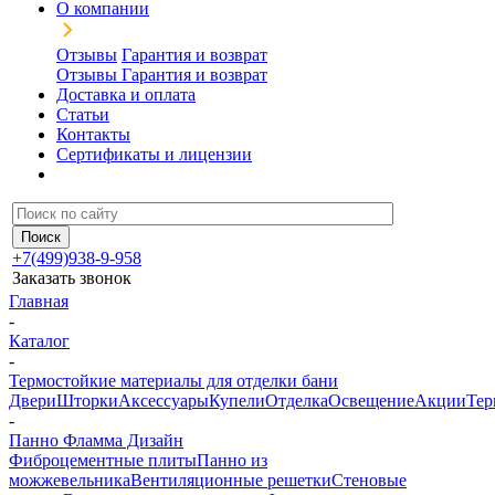
О компании
Отзывы
Гарантия и возврат
Отзывы
Гарантия и возврат
Доставка и оплата
Статьи
Контакты
Сертификаты и лицензии
+7(499)938-9-958
Заказать звонок
Главная
-
Каталог
-
Термостойкие материалы для отделки бани
Двери
Шторки
Аксессуары
Купели
Отделка
Освещение
Акции
Тер
-
Панно Фламма Дизайн
Фиброцементные плиты
Панно из
можжевельника
Вентиляционные решетки
Стеновые