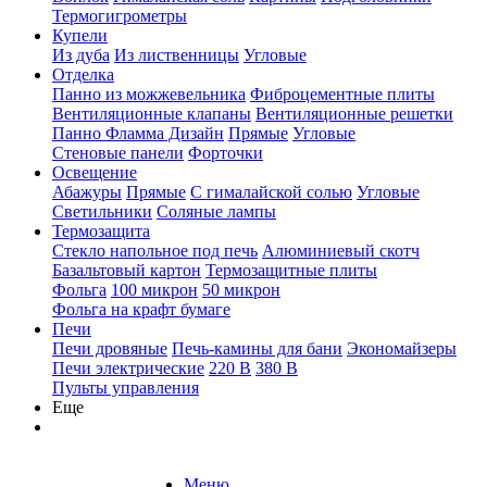
Термогигрометры
Купели
Из дуба
Из лиственницы
Угловые
Отделка
Панно из можжевельника
Фиброцементные плиты
Вентиляционные клапаны
Вентиляционные решетки
Панно Фламма Дизайн
Прямые
Угловые
Стеновые панели
Форточки
Освещение
Абажуры
Прямые
С гималайской солью
Угловые
Светильники
Соляные лампы
Термозащита
Стекло напольное под печь
Алюминиевый скотч
Базальтовый картон
Термозащитные плиты
Фольга
100 микрон
50 микрон
Фольга на крафт бумаге
Печи
Печи дровяные
Печь-камины для бани
Экономайзеры
Печи электрические
220 В
380 В
Пульты управления
Еще
Меню