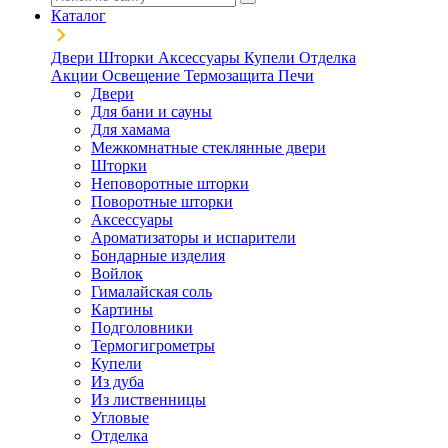
Каталог
Двери
Шторки
Аксессуары
Купели
Отделка
Акции
Освещение
Термозащита
Печи
Двери
Для бани и сауны
Для хамама
Межкомнатные стеклянные двери
Шторки
Неповоротные шторки
Поворотные шторки
Аксессуары
Ароматизаторы и испарители
Бондарные изделия
Войлок
Гималайская соль
Картины
Подголовники
Термогигрометры
Купели
Из дуба
Из лиственницы
Угловые
Отделка