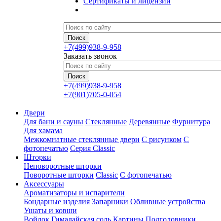
Сертификаты и лицензии
+7(499)938-9-958
Заказать звонок
+7(499)938-9-958
+7(901)705-0-054
Двери
Для бани и сауны
Стеклянные
Деревянные
Фурнитура
Для хамама
Межкомнатные стеклянные двери
С рисунком
С
фотопечатью
Серия Classic
Шторки
Неповоротные шторки
Поворотные шторки
Classic
С фотопечатью
Аксессуары
Ароматизаторы и испарители
Бондарные изделия
Запарники
Обливные устройства
Ушаты и ковши
Войлок
Гималайская соль
Картины
Подголовники