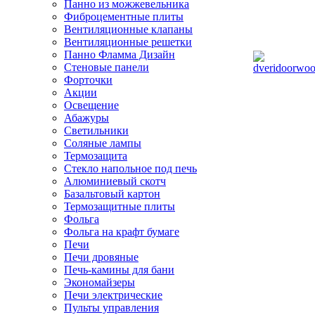
Панно из можжевельника
Фиброцементные плиты
Вентиляционные клапаны
Вентиляционные решетки
Панно Фламма Дизайн
Стеновые панели
Форточки
Акции
Освещение
Абажуры
Светильники
Соляные лампы
Термозащита
Стекло напольное под печь
Алюминиевый скотч
Базальтовый картон
Термозащитные плиты
Фольга
Фольга на крафт бумаге
Печи
Печи дровяные
Печь-камины для бани
Экономайзеры
Печи электрические
Пульты управления