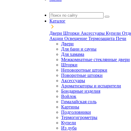
Каталог
Двери
Шторки
Аксессуары
Купели
Отд
Акции
Освещение
Термозащита
Печи
Двери
Для бани и сауны
Для хамама
Межкомнатные стеклянные двери
Шторки
Неповоротные шторки
Поворотные шторки
Аксессуары
Ароматизаторы и испарители
Бондарные изделия
Войлок
Гималайская соль
Картины
Подголовники
Термогигрометры
Купели
Из дуба