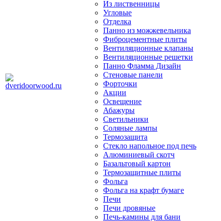
Из лиственницы
Угловые
Отделка
Панно из можжевельника
Фиброцементные плиты
Вентиляционные клапаны
Вентиляционные решетки
Панно Фламма Дизайн
Стеновые панели
Форточки
Акции
Освещение
Абажуры
Светильники
Соляные лампы
Термозащита
Стекло напольное под печь
Алюминиевый скотч
Базальтовый картон
Термозащитные плиты
Фольга
Фольга на крафт бумаге
Печи
Печи дровяные
Печь-камины для бани