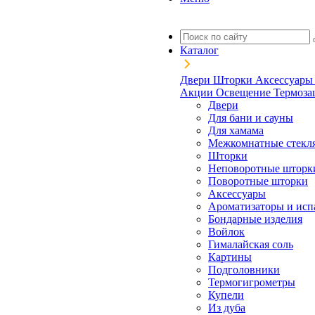
Каталог
Двери
Шторки
Аксессуар
Акции
Освещение
Термоз
Двери
Для бани и сауны
Для хамама
Межкомнатные стекл
Шторки
Неповоротные шторк
Поворотные шторки
Аксессуары
Ароматизаторы и исп
Бондарные изделия
Войлок
Гималайская соль
Картины
Подголовники
Термогигрометры
Купели
Из дуба