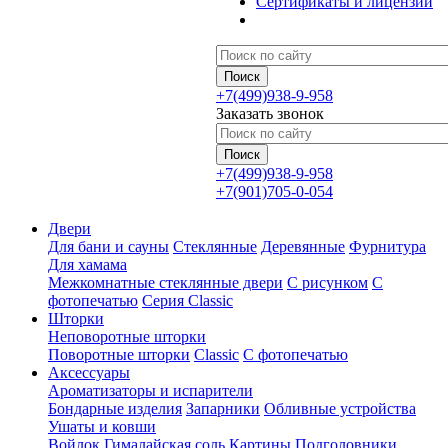
Сертификаты и лицензии
+7(499)938-9-958
Заказать звонок
+7(499)938-9-958
+7(901)705-0-054
Двери
Для бани и сауны
Стеклянные
Деревянные
Фурнитура
Для хамама
Межкомнатные стеклянные двери
С рисунком
С
фотопечатью
Серия Classic
Шторки
Неповоротные шторки
Поворотные шторки
Classic
С фотопечатью
Аксессуары
Ароматизаторы и испарители
Бондарные изделия
Запарники
Обливные устройства
Ушаты и ковши
Войлок
Гималайская соль
Картины
Подголовники