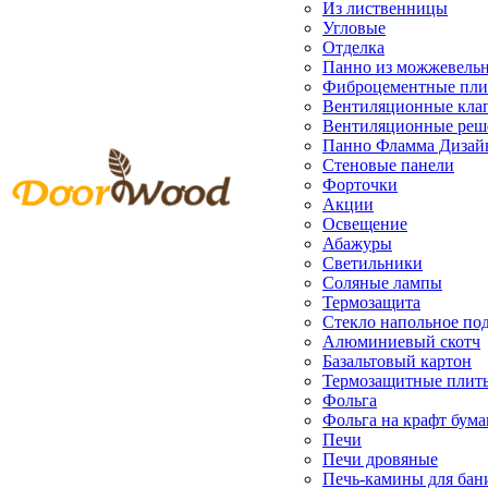
Из лиственницы
Угловые
Отделка
Панно из можжевель
Фиброцементные пл
Вентиляционные кла
Вентиляционные реш
Панно Фламма Дизай
Стеновые панели
Форточки
Акции
Освещение
Абажуры
Светильники
Соляные лампы
Термозащита
Стекло напольное под
Алюминиевый скотч
Базальтовый картон
Термозащитные плит
Фольга
Фольга на крафт бума
Печи
Печи дровяные
Печь-камины для бан