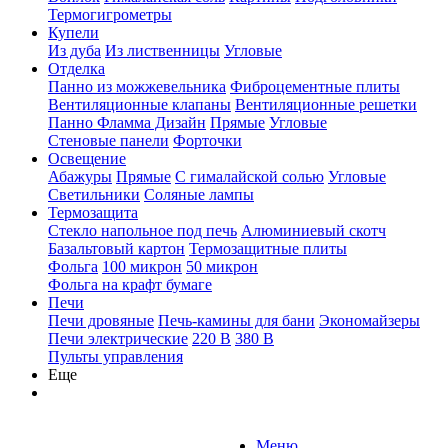
Термогигрометры
Купели
Из дуба
Из лиственницы
Угловые
Отделка
Панно из можжевельника
Фиброцементные плиты
Вентиляционные клапаны
Вентиляционные решетки
Панно Фламма Дизайн
Прямые
Угловые
Стеновые панели
Форточки
Освещение
Абажуры
Прямые
С гималайской солью
Угловые
Светильники
Соляные лампы
Термозащита
Стекло напольное под печь
Алюминиевый скотч
Базальтовый картон
Термозащитные плиты
Фольга
100 микрон
50 микрон
Фольга на крафт бумаге
Печи
Печи дровяные
Печь-камины для бани
Экономайзеры
Печи электрические
220 В
380 В
Пульты управления
Еще
Меню