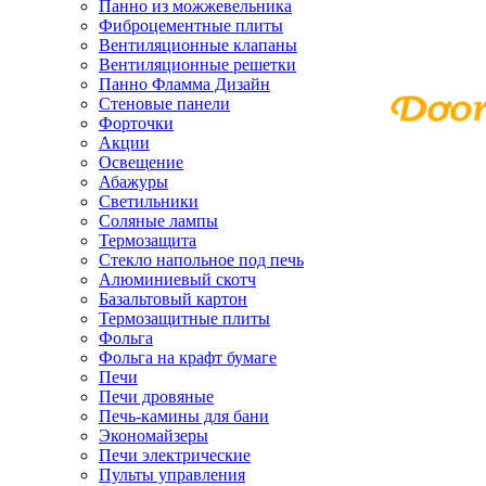
Панно из можжевельника
Фиброцементные плиты
Вентиляционные клапаны
Вентиляционные решетки
Панно Фламма Дизайн
Стеновые панели
Форточки
Акции
Освещение
Абажуры
Светильники
Соляные лампы
Термозащита
Стекло напольное под печь
Алюминиевый скотч
Базальтовый картон
Термозащитные плиты
Фольга
Фольга на крафт бумаге
Печи
Печи дровяные
Печь-камины для бани
Экономайзеры
Печи электрические
Пульты управления