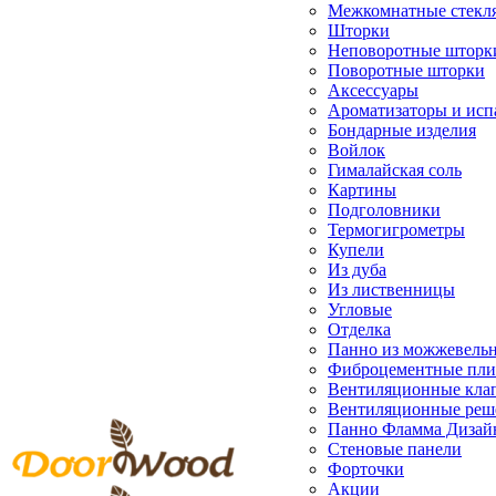
Межкомнатные стекл
Шторки
Неповоротные шторк
Поворотные шторки
Аксессуары
Ароматизаторы и исп
Бондарные изделия
Войлок
Гималайская соль
Картины
Подголовники
Термогигрометры
Купели
Из дуба
Из лиственницы
Угловые
Отделка
Панно из можжевель
Фиброцементные пл
Вентиляционные кла
Вентиляционные реш
Панно Фламма Дизай
Стеновые панели
Форточки
Акции