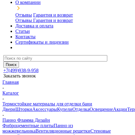
О компании
Отзывы
Гарантия и возврат
Отзывы
Гарантия и возврат
Доставка и оплата
Статьи
Контакты
Сертификаты и лицензии
+7(499)938-9-958
Заказать звонок
Главная
-
Каталог
-
Термостойкие материалы для отделки бани
Двери
Шторки
Аксессуары
Купели
Отделка
Освещение
Акции
Тер
-
Панно Фламма Дизайн
Фиброцементные плиты
Панно из
можжевельника
Вентиляционные решетки
Стеновые