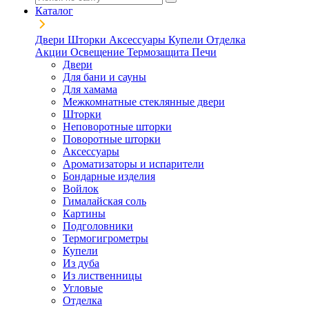
Каталог
Двери
Шторки
Аксессуары
Купели
Отделка
Акции
Освещение
Термозащита
Печи
Двери
Для бани и сауны
Для хамама
Межкомнатные стеклянные двери
Шторки
Неповоротные шторки
Поворотные шторки
Аксессуары
Ароматизаторы и испарители
Бондарные изделия
Войлок
Гималайская соль
Картины
Подголовники
Термогигрометры
Купели
Из дуба
Из лиственницы
Угловые
Отделка