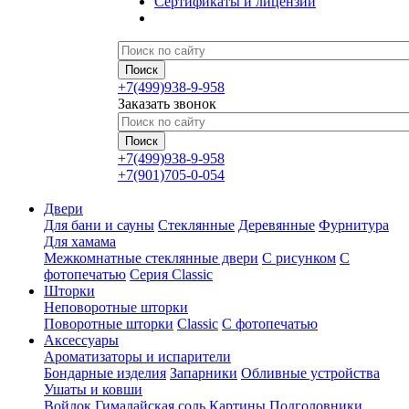
Сертификаты и лицензии
+7(499)938-9-958
Заказать звонок
+7(499)938-9-958
+7(901)705-0-054
Двери
Для бани и сауны
Стеклянные
Деревянные
Фурнитура
Для хамама
Межкомнатные стеклянные двери
С рисунком
С
фотопечатью
Серия Classic
Шторки
Неповоротные шторки
Поворотные шторки
Classic
С фотопечатью
Аксессуары
Ароматизаторы и испарители
Бондарные изделия
Запарники
Обливные устройства
Ушаты и ковши
Войлок
Гималайская соль
Картины
Подголовники