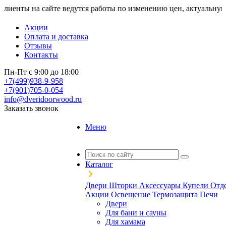
 на сайте ведутся работы по изменению цен, актуальную стоимо
Акции
Оплата и доставка
Отзывы
Контакты
Пн-Пт с 9:00 до 18:00
+7(499)938-9-958
+7(901)705-0-054
info@dveridoorwood.ru
Заказать звонок
Меню
Каталог
Двери
Шторки
Аксессуары
Купели
Отд
Акции
Освещение
Термозащита
Печи
Двери
Для бани и сауны
Для хамама