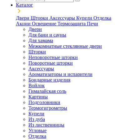
Каталог
Двери
Шторки
Аксессуары
Купели
Отделка
Акции
Освещение
Термозащита
Печи
Двери
Для бани и сауны
Для хамама
Межкомнатные стеклянные двери
Шторки
Неповоротные шторки
Поворотные шторки
Аксессуары
Ароматизаторы и испарители
Бондарные изделия
Войлок
Гималайская соль
Картины
Подголовники
Термогигрометры
Купели
Из дуба
Из лиственницы
Угловые
Отделка