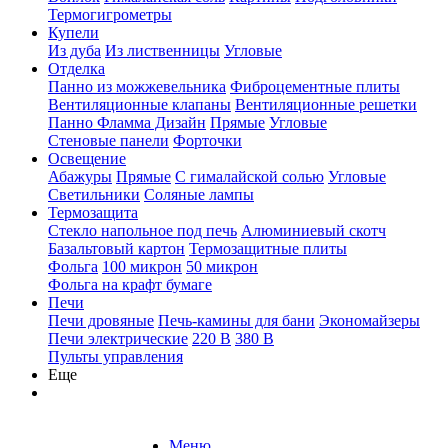
Термогигрометры
Купели
Из дуба
Из лиственницы
Угловые
Отделка
Панно из можжевельника
Фиброцементные плиты
Вентиляционные клапаны
Вентиляционные решетки
Панно Фламма Дизайн
Прямые
Угловые
Стеновые панели
Форточки
Освещение
Абажуры
Прямые
С гималайской солью
Угловые
Светильники
Соляные лампы
Термозащита
Стекло напольное под печь
Алюминиевый скотч
Базальтовый картон
Термозащитные плиты
Фольга
100 микрон
50 микрон
Фольга на крафт бумаге
Печи
Печи дровяные
Печь-камины для бани
Экономайзеры
Печи электрические
220 В
380 В
Пульты управления
Еще
Меню