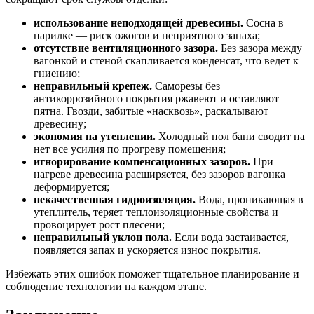
использование неподходящей древесины.
Сосна в
парилке — риск ожогов и неприятного запаха;
отсутствие вентиляционного зазора.
Без зазора между
вагонкой и стеной скапливается конденсат, что ведет к
гниению;
неправильный крепеж.
Саморезы без
антикоррозийного покрытия ржавеют и оставляют
пятна. Гвозди, забитые «насквозь», раскалывают
древесину;
экономия на утеплении.
Холодный пол бани сводит на
нет все усилия по прогреву помещения;
игнорирование компенсационных зазоров.
При
нагреве древесина расширяется, без зазоров вагонка
деформируется;
некачественная гидроизоляция.
Вода, проникающая в
утеплитель, теряет теплоизоляционные свойства и
провоцирует рост плесени;
неправильный уклон пола.
Если вода застаивается,
появляется запах и ускоряется износ покрытия.
Избежать этих ошибок поможет тщательное планирование и
соблюдение технологии на каждом этапе.