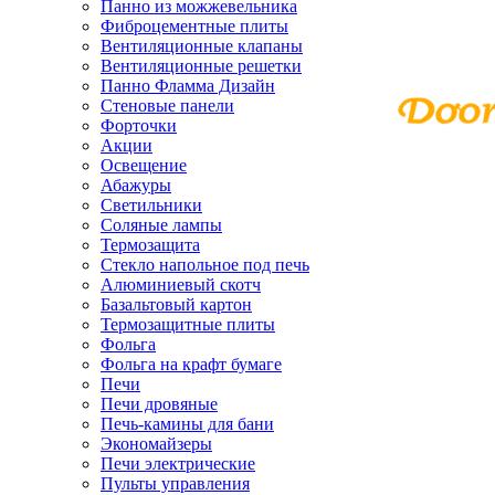
Панно из можжевельника
Фиброцементные плиты
Вентиляционные клапаны
Вентиляционные решетки
Панно Фламма Дизайн
Стеновые панели
Форточки
Акции
Освещение
Абажуры
Светильники
Соляные лампы
Термозащита
Стекло напольное под печь
Алюминиевый скотч
Базальтовый картон
Термозащитные плиты
Фольга
Фольга на крафт бумаге
Печи
Печи дровяные
Печь-камины для бани
Экономайзеры
Печи электрические
Пульты управления