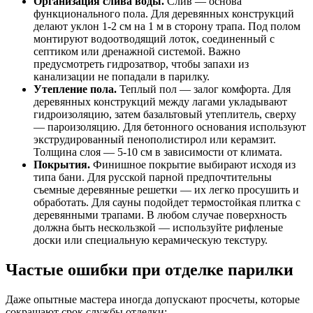
Организация слива воды.
Слив — основа
функционального пола. Для деревянных конструкций
делают уклон 1-2 см на 1 м в сторону трапа. Под полом
монтируют водоотводящий лоток, соединенный с
септиком или дренажной системой. Важно
предусмотреть гидрозатвор, чтобы запахи из
канализации не попадали в парилку.
Утепление пола.
Теплый пол — залог комфорта. Для
деревянных конструкций между лагами укладывают
гидроизоляцию, затем базальтовый утеплитель, сверху
— пароизоляцию. Для бетонного основания используют
экструдированный пенополистирол или керамзит.
Толщина слоя — 5-10 см в зависимости от климата.
Покрытия.
Финишное покрытие выбирают исходя из
типа бани. Для русской парной предпочтительны
съемные деревянные решетки — их легко просушить и
обработать. Для сауны подойдет термостойкая плитка с
деревянными трапами. В любом случае поверхность
должна быть нескользкой — используйте рифленые
доски или специальную керамическую текстуру.
Частые ошибки при отделке парилки
Даже опытные мастера иногда допускают просчеты, которые
сокращают срок службы отделки: