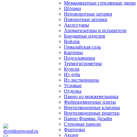
Межкомнатные стеклянные двери
Шторки
Неповоротные шторки
Поворотные шторки
Аксессуары
Ароматизаторы и испарители
Бондарные изделия
Войлок
Гималайская соль
Картины
Подголовники
Термогигрометры
Купели
Из дуба
Из лиственницы
Угловые
Отделка
Панно из можжевельника
Фиброцементные плиты
Вентиляционные клапаны
Вентиляционные решетки
Панно Фламма Дизайн
Стеновые панели
Форточки
Акции