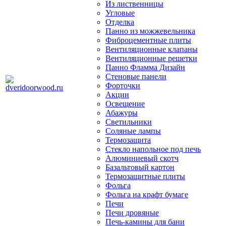
Из лиственницы
Угловые
Отделка
Панно из можжевельника
Фиброцементные плиты
Вентиляционные клапаны
Вентиляционные решетки
Панно Фламма Дизайн
Стеновые панели
Форточки
Акции
Освещение
Абажуры
Светильники
Соляные лампы
Термозащита
Стекло напольное под печь
Алюминиевый скотч
Базальтовый картон
Термозащитные плиты
Фольга
Фольга на крафт бумаге
Печи
Печи дровяные
Печь-камины для бани