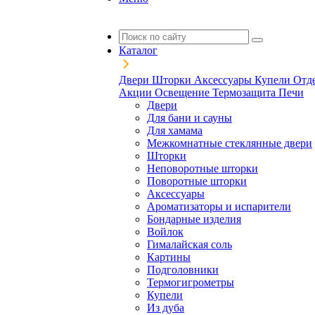
Каталог
Двери
Шторки
Аксессуары
Купели
Отд
Акции
Освещение
Термозащита
Печи
Двери
Для бани и сауны
Для хамама
Межкомнатные стеклянные двери
Шторки
Неповоротные шторки
Поворотные шторки
Аксессуары
Ароматизаторы и испарители
Бондарные изделия
Войлок
Гималайская соль
Картины
Подголовники
Термогигрометры
Купели
Из дуба