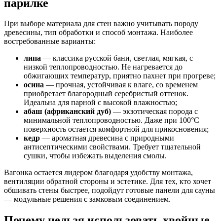
парилке
При выборе материала для стен важно учитывать породу
древесины, тип обработки и способ монтажа. Наиболее
востребованные варианты:
липа
— классика русской бани, светлая, мягкая, с
низкой теплопроводностью. Не нагревается до
обжигающих температур, приятно пахнет при прогреве;
осина
— прочная, устойчивая к влаге, со временем
приобретает благородный серебристый оттенок.
Идеальна для парной с высокой влажностью;
абаш (африканский дуб)
— экзотическая порода с
минимальной теплопроводностью. Даже при 100°C
поверхность остается комфортной для прикосновения;
кедр
— ароматная древесина с природными
антисептическими свойствами. Требует тщательной
сушки, чтобы избежать выделения смолы.
Вагонка остается лидером благодаря удобству монтажа,
вентиляции обратной стороны и эстетике. Для тех, кто хочет
обшивать стены быстрее, подойдут готовые панели для сауны
— модульные решения с замковым соединением.
Почему нельзя использовать хвойные